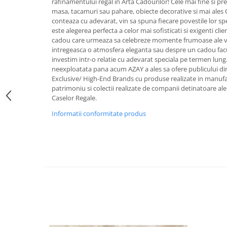
rafinamentului regal in Arta Cadourilor! Cele mai fine si pret
FRAPIERE
GEORGIA
LUCREZIA
VESTA
masa, tacamuri sau pahare, obiecte decorative si mai ales
PAHARE SI ACCESORII
SAMOA
ELISA
CORPORATE
conteaza cu adevarat, vin sa spuna fiecare povestile lor sp
SET PENTRU BĂUTURI
PIVOINE
TONDO DONI
FLOWER
este alegerea perfecta a celor mai sofisticati si exigenti cli
cadou care urmeaza sa celebreze momente frumoase ale vieti
TĂVI SI ACCESORII
ESMERALDA BLANC, GOLD,
ORPHOS
TABLE
intregeasca o atmosfera eleganta sau despre un cadou facut
PLATINUM
ACCESORII PENTRU FEMEI
CILI
BABY COLLECTION
investim intr-o relatie cu adevarat speciala pe termen lung
CHARDONS GOLD, PLATINUM
SFEȘNICE
GIULIA
ROSE
neexploatata pana acum AZAY a ales sa ofere publicului di
Exclusive/ High-End Brands cu produse realizate in manufact
HEMISPHERE
RAME SI ALBUME FOTO
NETTARE DI VINO
LOVE KNOTS SILVER
patrimoniu si colectii realizate de companii detinatoare ale ti
KHAZARD OR &AMP; PLATINE
CARAFE
NOTTE DI STELLE
WITH LOVE SILVER
Caselor Regale.
JASPER CONRAN PLATINUM
FRUCTIERE ARGINTATE
PLINIO
WITH LOVE BLACK
Informatii conformitate produs
CHINOISERIE GREEN
ACCESORII PENTRU BĂRBAȚI
YOUNG
WITH LOVE WHITE
100 YEARS
ACCESORII PENTRU BIROU
VIP
INFINITY
BLANC SUR BLANC
BOLURI DECO
PIUME
WISH
GROSGRAIN
AROME DE INTERIOR
AURIS
LOVE KNOTS GOLD
LACE GOLD
TEXTILE
BOTANIC GARDEN
WITH LOVE NOUVEAU
LACE PLATINUM
BIJUTERII
STELLA
WITH LOVE GOLD
EQUESTRIA
ARANJAMENTE FLORALE
POLKA BLUE
PERNE
CHEEKY PINK