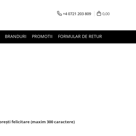
+4 0721 203 809
0,00
BRANDURI
PROMOTII
FORMULAR DE RETUR
rești felicitare (maxim 300 caractere)