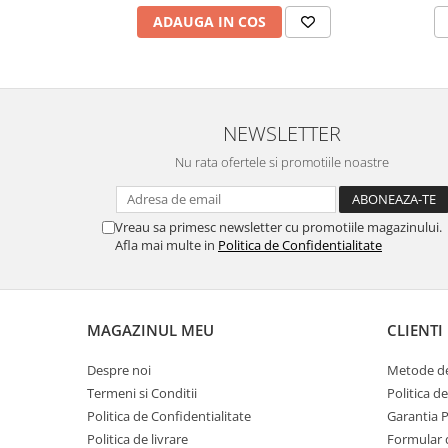
MORRIS&AMP;CO
ADAUGA IN COS
KINGSLEY
SERENDIPITY GOLD
SERENDIPITY PLATINUM
CHELSEA
NEWSLETTER
MEDICEA
Nu rata ofertele si promotiile noastre
CELESTIAL
PATCHWORK WILLOW
BLUE LILY
Vreau sa primesc newsletter cu promotiile magazinului.
Afla mai multe in
Politica de Confidentialitate
HIBISCUS
SWAN
FLORENTINE TURQUOISE
ANTHEMION GREY
MAGAZINUL MEU
CLIENTI
ORCHARD
Despre noi
Metode de
CREATURES OF CURIOSITY
Termeni si Conditii
Politica d
JARDIN
Politica de Confidentialitate
Garantia 
RENAISSANCE RED
Politica de livrare
Formular 