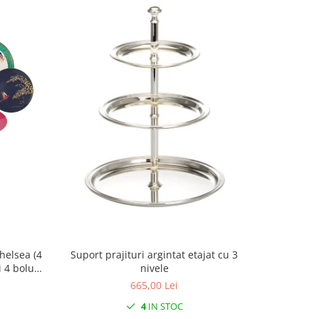
helsea (4
Set 2 
Suport prajituri argintat etajat cu 3
i 4 boluri
nivele
665,00 Lei
4
IN STOC