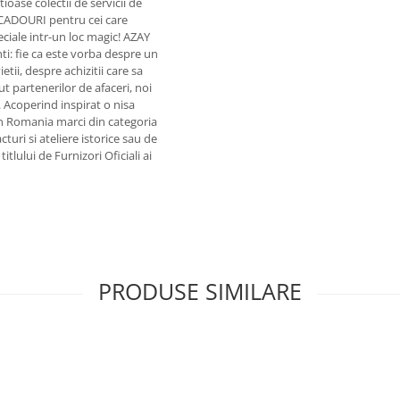
ioase colectii de servicii de
 CADOURI pentru cei care
eciale intr-un loc magic! AZAY
enti: fie ca este vorba despre un
i, despre achizitii care sa
 partenerilor de afaceri, noi
. Acoperind inspirat o nisa
n Romania marci din categoria
uri si ateliere istorice sau de
tlului de Furnizori Oficiali ai
PRODUSE SIMILARE