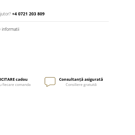
jutor?
+4 0721 203 809
informatii
ICITARE cadou
Consultanță asigurată
u fiecare comanda
Consiliere gratuită