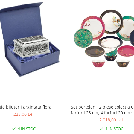
Set portelan 12 piese colectia C
ie bijuterii argintata floral
farfurii 28 cm, 4 farfuri 20 cm s
225,00 Lei
supa 15 cm)
2.018,00 Lei
1
IN STOC
1
IN STOC