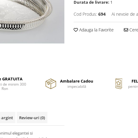
Durata de livrare:
1
Cod Produs:
694
Ai nevoie de a
Adauga la Favorite
Cere 
re GRATUITA
Ambalare Cadou
FEL
i de minim 300
impecabilă
pentr
Ron
 argint
Review-uri
(0)
onimul elegantei si