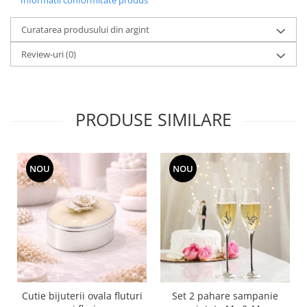
SERENDIPITY WHITE
FLOWER FESTIVAL BLUE
Curatarea produsului din argint
FLOWER FESTIVAL RED
Review-uri
(0)
LOVE BIRDS
CHIQUE VERDE
CHIQUE ROZ
CHIQUE STRIPES VERDE
PRODUSE SIMILARE
Renaissance Grey
Royal White
CHIQUE STRIPES GALBEN
NOU
NOU
CHIQUE GALBEN
Cutie bijuterii ovala fluturi
Set 2 pahare sampanie