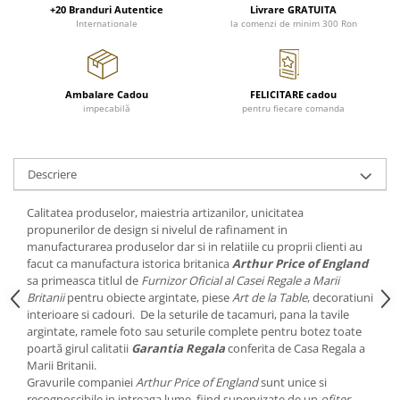
Cote Noire
+20 Branduri Autentice
Livrare GRATUITA
ARRIS
Internationale
la comenzi de minim 300 Ron
CELESTIAL PLATINUM
CORNUCOPIA
INTAGLIO
Ambalare Cadou
FELICITARE cadou
impecabilă
pentru fiecare comanda
JASPER CONRAN GOLD
RENAISSANCE GOLD
ANTHEMION BLUE
Descriere
BUTTERFLY BLOOM
OLD COUNTRY ROSES
Calitatea produselor, maiestria artizanilor, unicitatea
PASHMINA
propunerilor de design si nivelul de rafinament in
manufacturarea produselor dar si in relatiile cu proprii clienti au
SIGNET PLATINUM
facut ca manufactura istorica britanica
Arthur Price of England
CELESTIAL GOLD
sa primeasca titlul de
Furnizor Oficial al Casei Regale a Marii
NATURE
Britanii
pentru obiecte argintate, piese
Art de la Table
, decoratiuni
interioare si cadouri. De la seturile de tacamuri, pana la tavile
CHINOISERIE WHITE
argintate, ramele foto sau seturile complete pentru botez toate
JASPER CONRAN WHITE
poartă girul calitatii
Garantia Regala
conferita de Casa Regala a
Marii Britanii.
GILDED MUSE
Gravurile companiei
Arthur Price of England
sunt unice si
WONDERLUST
recognoscibile in intreaga lume, fiind supervizate de un
ofiter