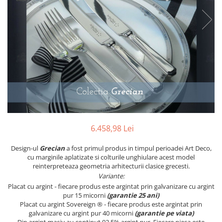
PRET
TAVITE
ACCESORII DECO
RAME FOTO
ACCESORII DECORATIVE
BOXE
SETURI PENTRU CAVIAR
SUB 500
SETURI DE CAFEA
CORPURI DE ILUMINAT
PAHARE SI CANI
SUB 200
BRANDURI
TROFEE
ACCESORII BIROU
SUB 1000
BRANDURI
SUPORTURI PENTRU PRAJITURI
SUB 2000
ROYAL ALBERT
CASETE DE BIJUTERII
SUB 3000
AZAY CASA
WATERFORD
BRANDURI
SUB 5000
JL COQUET
VALENTI
PESTE 5000
JASPER CONRAN
MARIO CIONI
VALENTI
SUB 4000
VERA WANG
ROYAL DOULTON
ARGENESI
PRODUSE
PORTMEIRION
SALVIATI
ARTHUR PRICE OF ENGLAND
6.458,98 Lei
VILLA ALTACHIARA
ROYAL ALBERT
CHINELLI
CĂNI
PIP STUDIO
PORTMEIRION
AZAY CASA
ACCESORII PENTRU MASĂ
Design-ul
Grecian
a fost primul produs in timpul perioadei Art Deco,
cu marginile aplatizate si colturile unghiulare acest model
COLECȚII
AZAY CASA
VERA WANG
SET CEAI &AMP; DESERT
reinterpreteaza geometria arhitecturii clasice grecesti.
CHINELLI
WEDGWOOD
CEASURI DE INTERIOR
MIRANDA KERR
Variante:
COLECTII
ROYAL DOULTON
Placat cu argint - fiecare produs este argintat prin galvanizare cu argint
OBIECTE DECORATIVE
NEW COUNTRY ROSES PINK
pur 15 micorni
(garantie 25 ani)
COLECTII
VAZE DECORATIVE
ROSECONFETTI
BOURGOGNE
Placat cu argint Sovereign ® - fiecare produs este argintat prin
PRODUSE PENTRU CURĂŢAT
POLKA ROSE
LUXE
GOCCIA
galvanizare cu argint pur 40 micorni
(garantie pe viata)
Din argint masiv au continut 92,5% argint pur. Fiecare piesa este