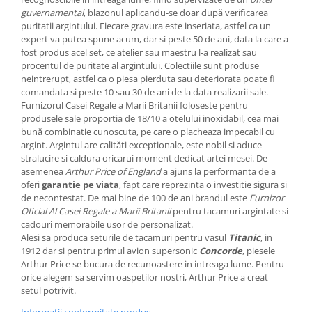
MORRIS&AMP;CO
guvernamental
, blazonul aplicandu-se doar după verificarea
puritatii argintului. Fiecare gravura este inseriata, astfel ca un
KINGSLEY
expert va putea spune acum, dar si peste 50 de ani, data la care a
SERENDIPITY GOLD
fost produs acel set, ce atelier sau maestru l-a realizat sau
SERENDIPITY PLATINUM
procentul de puritate al argintului. Colectiile sunt produse
neintrerupt, astfel ca o piesa pierduta sau deteriorata poate fi
CHELSEA
comandata si peste 10 sau 30 de ani de la data realizarii sale.
MEDICEA
Furnizorul Casei Regale a Marii Britanii foloseste pentru
produsele sale proportia de 18/10 a otelului inoxidabil, cea mai
CELESTIAL
bună combinatie cunoscuta, pe care o placheaza impecabil cu
PATCHWORK WILLOW
argint. Argintul are calităti exceptionale, este nobil si aduce
BLUE LILY
stralucire si caldura oricarui moment dedicat artei mesei. De
asemenea
Arthur Price of England
a ajuns la performanta de a
HIBISCUS
oferi
garantie pe viata
, fapt care reprezinta o investitie sigura si
SWAN
de necontestat. De mai bine de 100 de ani brandul este
Furnizor
FLORENTINE TURQUOISE
Oficial Al Casei Regale a Marii Britanii
pentru tacamuri argintate si
cadouri memorabile usor de personalizat.
ANTHEMION GREY
Alesi sa produca seturile de tacamuri pentru vasul
Titanic
, in
ORCHARD
1912 dar si pentru primul avion supersonic
Concorde
, piesele
CREATURES OF CURIOSITY
Arthur Price se bucura de recunoastere in intreaga lume. Pentru
orice alegem sa servim oaspetilor nostri, Arthur Price a creat
JARDIN
setul potrivit.
RENAISSANCE RED
Informatii conformitate produs