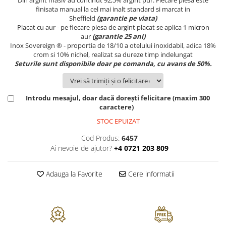
FRAPIERE
GEORGIA
LUCREZIA
VESTA
finisata manual la cel mai inalt standard si marcat in
PAHARE SI ACCESORII
SAMOA
ELISA
CORPORATE
Sheffield
(garantie pe viata)
Placat cu aur - pe fiecare piesa de argint placat se aplica 1 micron
SET PENTRU BĂUTURI
PIVOINE
TONDO DONI
FLOWER
aur
(garantie 25 ani)
TĂVI SI ACCESORII
ESMERALDA BLANC, GOLD,
ORPHOS
TABLE
Inox Sovereign ® - proportia de 18/10 a otelului inoxidabil, adica 18%
PLATINUM
crom si 10% nichel, realizat sa dureze timp indelungat
ACCESORII PENTRU FEMEI
CILI
BABY COLLECTION
Seturile sunt disponibile doar pe comanda, cu avans de 50%.
CHARDONS GOLD, PLATINUM
SFEȘNICE
GIULIA
ROSE
HEMISPHERE
RAME SI ALBUME FOTO
NETTARE DI VINO
LOVE KNOTS SILVER
KHAZARD OR &AMP; PLATINE
CARAFE
NOTTE DI STELLE
WITH LOVE SILVER
Introdu mesajul, doar dacă dorești felicitare (maxim 300
JASPER CONRAN PLATINUM
caractere)
FRUCTIERE ARGINTATE
PLINIO
WITH LOVE BLACK
CHINOISERIE GREEN
STOC EPUIZAT
ACCESORII PENTRU BĂRBAȚI
YOUNG
WITH LOVE WHITE
100 YEARS
ACCESORII PENTRU BIROU
VIP
INFINITY
Cod Produs:
6457
BLANC SUR BLANC
BOLURI DECO
PIUME
WISH
Ai nevoie de ajutor?
+4 0721 203 809
GROSGRAIN
AROME DE INTERIOR
AURIS
LOVE KNOTS GOLD
LACE GOLD
Adauga la Favorite
Cere informatii
TEXTILE
BOTANIC GARDEN
WITH LOVE NOUVEAU
LACE PLATINUM
BIJUTERII
STELLA
WITH LOVE GOLD
EQUESTRIA
ARANJAMENTE FLORALE
POLKA BLUE
PERNE
CHEEKY PINK