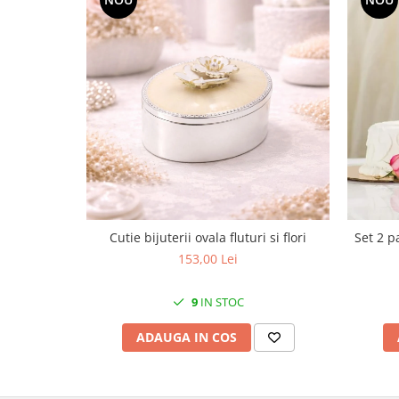
MORRIS&AMP;CO
KINGSLEY
SERENDIPITY GOLD
SERENDIPITY PLATINUM
CHELSEA
MEDICEA
CELESTIAL
PATCHWORK WILLOW
BLUE LILY
HIBISCUS
Cutie bijuterii ovala fluturi si flori
Set 2 p
SWAN
153,00 Lei
FLORENTINE TURQUOISE
ANTHEMION GREY
9
IN STOC
ORCHARD
CREATURES OF CURIOSITY
ADAUGA IN COS
JARDIN
RENAISSANCE RED