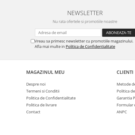
SERENDIPITY WHITE
FLOWER FESTIVAL BLUE
NEWSLETTER
FLOWER FESTIVAL RED
Nu rata ofertele si promotiile noastre
LOVE BIRDS
CHIQUE VERDE
Vreau sa primesc newsletter cu promotiile magazinului.
CHIQUE ROZ
Afla mai multe in
Politica de Confidentialitate
CHIQUE STRIPES VERDE
Renaissance Grey
Royal White
MAGAZINUL MEU
CLIENTI
CHIQUE STRIPES GALBEN
CHIQUE GALBEN
Despre noi
Metode de
Termeni si Conditii
Politica d
Politica de Confidentialitate
Garantia 
Politica de livrare
Formular 
Contact
ANPC