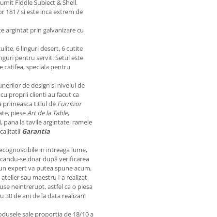
umit Fiddle Subiect & Shell.
or 1817 si este inca extrem de
e argintat prin galvanizare cu
lite, 6 linguri desert, 6 cutite
linguri pentru servit. Setul este
e catifea, speciala pentru
nerilor de design si nivelul de
u proprii clienti au facut ca
 primeasca titlul de
Furnizor
ate, piese
Art de la Table
,
, pana la tavile argintate, ramele
alitatii
Garantia
recognoscibile in intreaga lume,
licandu-se doar după verificarea
 ca un expert va putea spune acum,
 atelier sau maestru l-a realizat
use neintrerupt, astfel ca o piesa
30 de ani de la data realizarii
rodusele sale proportia de 18/10 a