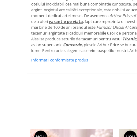
Cote Noire
otelului inoxidabil, cea mai bună combinatie cunoscuta, p
ARRIS
argint. Argintul are calităti exceptionale, este nobil si aduce
CELESTIAL PLATINUM
moment dedicat artei mesei. De asemenea
Arthur Price of
de a oferi
garantie pe viata
, fapt care reprezinta o invest
CORNUCOPIA
mai bine de 100 de ani brandul este
Furnizor Oficial Al Case
INTAGLIO
tacamuri argintate si cadouri memorabile usor de personal
JASPER CONRAN GOLD
Alesi sa produca seturile de tacamuri pentru vasul
Titanic
avion supersonic
Concorde
, piesele Arthur Price se bucur
RENAISSANCE GOLD
lume. Pentru orice alegem sa servim oaspetilor nostri, Arthu
ANTHEMION BLUE
Informatii conformitate produs
BUTTERFLY BLOOM
OLD COUNTRY ROSES
PASHMINA
SIGNET PLATINUM
CELESTIAL GOLD
NATURE
CHINOISERIE WHITE
JASPER CONRAN WHITE
GILDED MUSE
WONDERLUST
NOU
NOU