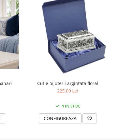
manari
Cutie bijuterii argintata floral
Set portela
farfurii 28
225,00 Lei
1
IN STOC
CONFIGUREAZA
C