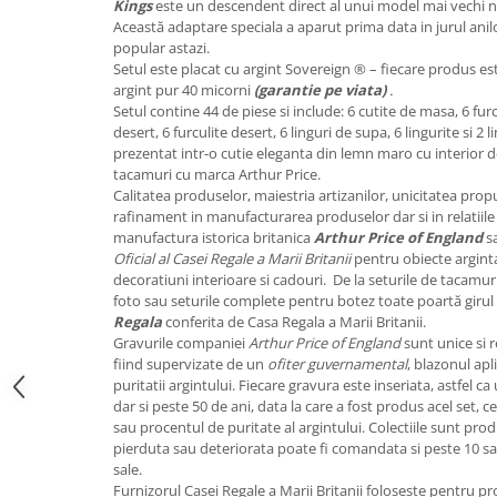
Kings
este un descendent direct al unui model mai vechi n
FRAPIERE
GEORGIA
LUCREZIA
VESTA
Această adaptare speciala a aparut prima data in jurul anil
PAHARE SI ACCESORII
SAMOA
ELISA
CORPORATE
popular astazi.
SET PENTRU BĂUTURI
PIVOINE
TONDO DONI
FLOWER
Setul este placat cu argint Sovereign ® – fiecare produs est
argint pur 40 micorni
(garantie pe viata)
.
TĂVI SI ACCESORII
ESMERALDA BLANC, GOLD,
ORPHOS
TABLE
Setul contine 44 de piese si include: 6 cutite de masa, 6 furcu
PLATINUM
ACCESORII PENTRU FEMEI
CILI
BABY COLLECTION
desert, 6 furculite desert, 6 linguri de supa, 6 lingurite si 2 
CHARDONS GOLD, PLATINUM
SFEȘNICE
GIULIA
ROSE
prezentat intr-o cutie eleganta din lemn maro cu interior d
HEMISPHERE
tacamuri cu marca Arthur Price.
RAME SI ALBUME FOTO
NETTARE DI VINO
LOVE KNOTS SILVER
Calitatea produselor, maiestria artizanilor, unicitatea propu
KHAZARD OR &AMP; PLATINE
CARAFE
NOTTE DI STELLE
WITH LOVE SILVER
rafinament in manufacturarea produselor dar si in relatiile c
JASPER CONRAN PLATINUM
FRUCTIERE ARGINTATE
PLINIO
WITH LOVE BLACK
manufactura istorica britanica
Arthur Price of England
sa
Oficial al Casei Regale a Marii Britanii
pentru obiecte argint
CHINOISERIE GREEN
ACCESORII PENTRU BĂRBAȚI
YOUNG
WITH LOVE WHITE
decoratiuni interioare si cadouri. De la seturile de tacamuri
100 YEARS
ACCESORII PENTRU BIROU
VIP
INFINITY
foto sau seturile complete pentru botez toate poartă girul c
BLANC SUR BLANC
Regala
conferita de Casa Regala a Marii Britanii.
BOLURI DECO
PIUME
WISH
Gravurile companiei
Arthur Price of England
sunt unice si 
GROSGRAIN
AROME DE INTERIOR
AURIS
LOVE KNOTS GOLD
fiind supervizate de un
ofiter guvernamental
, blazonul ap
LACE GOLD
TEXTILE
BOTANIC GARDEN
WITH LOVE NOUVEAU
puritatii argintului. Fiecare gravura este inseriata, astfel
LACE PLATINUM
dar si peste 50 de ani, data la care a fost produs acel set, ce
BIJUTERII
STELLA
WITH LOVE GOLD
sau procentul de puritate al argintului. Colectiile sunt prod
EQUESTRIA
ARANJAMENTE FLORALE
pierduta sau deteriorata poate fi comandata si peste 10 sau 
POLKA BLUE
PERNE
sale.
CHEEKY PINK
Furnizorul Casei Regale a Marii Britanii foloseste pentru p