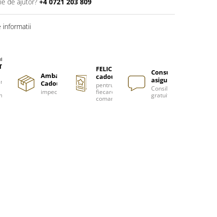
ie de ajutor?
+4 0721 203 809
informatii
are
TUITA
FELICITARE
Consultanță
Ambalare
cadou
asigurată
nzi
Cadou
pentru
Consiliere
impecabilă
fiecare
m
gratuită
comanda