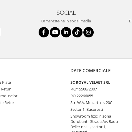
SOCIAL
Urmareste-ne in social media
B
DATE COMERCIALE
 Plata
SC ROYAL VELVET SRL
e Retur
J40/15508/2007
Produselor
RO 22266055
de Retur
Str. W.A. Mozart, nr. 20C
Sector 1, Bucuresti
Showroom fizic in zona
Dorobanti, Strada Av. Radu
Beller nr.11, sector 1,