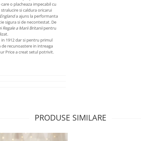
e care o placheaza impecabil cu
 stralucire si caldura oricarui
 England
a ajuns la performanta
itie sigura si de necontestat. De
i Regale a Marii Britanii
pentru
izat.
, in 1912 dar si pentru primul
a de recunoastere in intreaga
r Price a creat setul potrivit.
PRODUSE SIMILARE