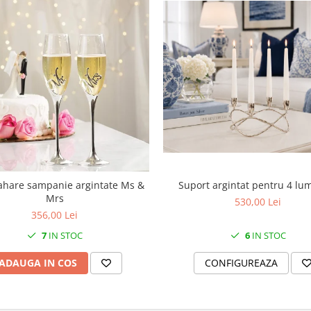
Suport argintat pentru 4 lu
ahare sampanie argintate Ms &
Mrs
530,00 Lei
356,00 Lei
6
IN STOC
7
IN STOC
CONFIGUREAZA
ADAUGA IN COS