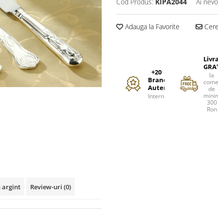
Cod Produs:
KIPA2044
Ai nevo
Adauga la Favorite
Cere 
Livr
GRA
+20
la
Branduri
come
Autentice
de
mini
Internationale
300
Ron
 argint
Review-uri
(0)