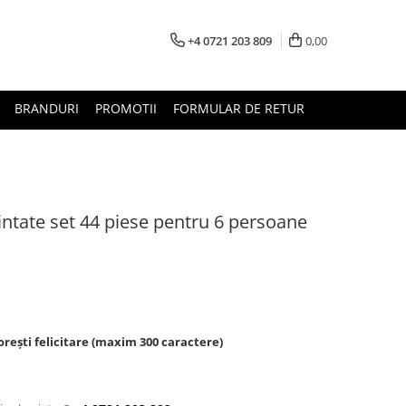
+4 0721 203 809
0,00
BRANDURI
PROMOTII
FORMULAR DE RETUR
intate set 44 piese pentru 6 persoane
rești felicitare (maxim 300 caractere)