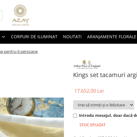
CORPURI DE ILUMINAT
NOUTATI
ARANJAMENTE FLORALE
ese pentru 6 persoane
Kings set tacamuri arg
17.652,00 Lei
Introdu mesajul, doar dacă do
STOC EPUIZAT