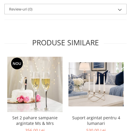
MORRIS&AMP;CO
Review-uri
(0)
KINGSLEY
SERENDIPITY GOLD
SERENDIPITY PLATINUM
CHELSEA
PRODUSE SIMILARE
MEDICEA
CELESTIAL
PATCHWORK WILLOW
NOU
BLUE LILY
HIBISCUS
SWAN
FLORENTINE TURQUOISE
ANTHEMION GREY
ORCHARD
CREATURES OF CURIOSITY
Set 2 pahare sampanie
Suport argintat pentru 4
JARDIN
argintate Ms & Mrs
lumanari
RENAISSANCE RED
356,00 Lei
530,00 Lei