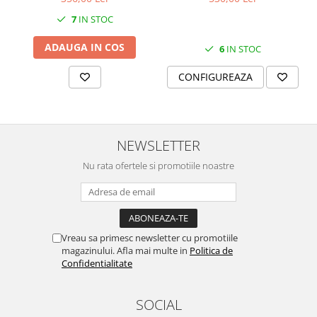
SERENDIPITY WHITE
7
IN STOC
FLOWER FESTIVAL BLUE
FLOWER FESTIVAL RED
ADAUGA IN COS
6
IN STOC
LOVE BIRDS
CONFIGUREAZA
CHIQUE VERDE
CHIQUE ROZ
CHIQUE STRIPES VERDE
Renaissance Grey
NEWSLETTER
Royal White
Nu rata ofertele si promotiile noastre
CHIQUE STRIPES GALBEN
CHIQUE GALBEN
Vreau sa primesc newsletter cu promotiile
magazinului. Afla mai multe in
Politica de
Confidentialitate
SOCIAL