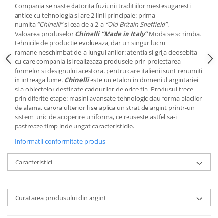
Cote Noire
Compania se naste datorita fuziunii traditiilor mestesugaresti
ARRIS
antice cu tehnologia si are 2 linii principale: prima
CELESTIAL PLATINUM
numita
“Chinelli”
si cea de a 2-a
“Old Britain Sheffield”
.
Valoarea produselor
Chinelli “Made in Italy”
Moda se schimba,
CORNUCOPIA
tehnicile de productie evolueaza, dar un singur lucru
INTAGLIO
ramane neschimbat de-a lungul anilor: atentia si grija deosebita
JASPER CONRAN GOLD
cu care compania isi realizeaza produsele prin proiectarea
formelor si designului acestora, pentru care italienii sunt renumiti
RENAISSANCE GOLD
in intreaga lume.
Chinelli
este un etalon in domeniul argintariei
ANTHEMION BLUE
si a obiectelor destinate cadourilor de orice tip. Produsul trece
BUTTERFLY BLOOM
prin diferite etape: masini avansate tehnologic dau forma placilor
de alama, carora ulterior li se aplica un strat de argint printr-un
OLD COUNTRY ROSES
sistem unic de acoperire uniforma, ce reuseste astfel sa-i
PASHMINA
pastreaze timp indelungat caracteristicile.
SIGNET PLATINUM
Informatii conformitate produs
CELESTIAL GOLD
NATURE
Caracteristici
CHINOISERIE WHITE
JASPER CONRAN WHITE
Curatarea produsului din argint
GILDED MUSE
WONDERLUST