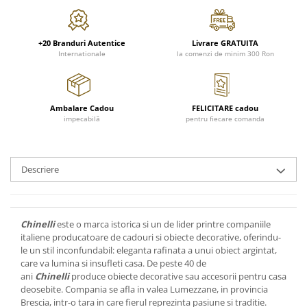
FRAPIERE
GEORGIA
LUCREZIA
VESTA
PAHARE SI ACCESORII
SAMOA
ELISA
CORPORATE
SET PENTRU BĂUTURI
PIVOINE
TONDO DONI
FLOWER
+20 Branduri Autentice
Livrare GRATUITA
Internationale
la comenzi de minim 300 Ron
TĂVI SI ACCESORII
ESMERALDA BLANC, GOLD,
ORPHOS
TABLE
PLATINUM
ACCESORII PENTRU FEMEI
CILI
BABY COLLECTION
CHARDONS GOLD, PLATINUM
SFEȘNICE
GIULIA
ROSE
HEMISPHERE
Ambalare Cadou
FELICITARE cadou
RAME SI ALBUME FOTO
NETTARE DI VINO
LOVE KNOTS SILVER
impecabilă
pentru fiecare comanda
KHAZARD OR &AMP; PLATINE
CARAFE
NOTTE DI STELLE
WITH LOVE SILVER
JASPER CONRAN PLATINUM
FRUCTIERE ARGINTATE
PLINIO
WITH LOVE BLACK
CHINOISERIE GREEN
ACCESORII PENTRU BĂRBAȚI
YOUNG
WITH LOVE WHITE
Descriere
100 YEARS
ACCESORII PENTRU BIROU
VIP
INFINITY
BLANC SUR BLANC
BOLURI DECO
PIUME
WISH
GROSGRAIN
AROME DE INTERIOR
AURIS
LOVE KNOTS GOLD
Chinelli
este o marca istorica si un de lider printre companiile
LACE GOLD
TEXTILE
BOTANIC GARDEN
WITH LOVE NOUVEAU
italiene producatoare de cadouri si obiecte decorative, oferindu-
LACE PLATINUM
le un stil inconfundabil: eleganta rafinata a unui obiect argintat,
BIJUTERII
STELLA
WITH LOVE GOLD
care va lumina si insufleti casa. De peste 40 de
EQUESTRIA
ARANJAMENTE FLORALE
ani
Chinelli
produce obiecte decorative sau accesorii pentru casa
POLKA BLUE
PERNE
deosebite. Compania se afla in valea Lumezzane, in provincia
Brescia, intr-o tara in care fierul reprezinta pasiune si traditie.
CHEEKY PINK