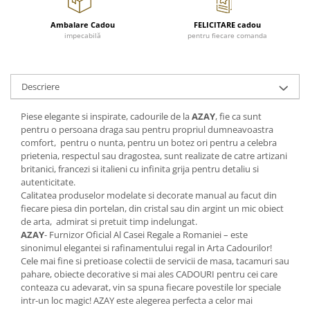
FRAPIERE
GEORGIA
LUCREZIA
VESTA
PAHARE SI ACCESORII
SAMOA
ELISA
CORPORATE
Ambalare Cadou
FELICITARE cadou
impecabilă
pentru fiecare comanda
SET PENTRU BĂUTURI
PIVOINE
TONDO DONI
FLOWER
TĂVI SI ACCESORII
ESMERALDA BLANC, GOLD,
ORPHOS
TABLE
PLATINUM
ACCESORII PENTRU FEMEI
CILI
BABY COLLECTION
Descriere
CHARDONS GOLD, PLATINUM
SFEȘNICE
GIULIA
ROSE
HEMISPHERE
RAME SI ALBUME FOTO
NETTARE DI VINO
LOVE KNOTS SILVER
Piese elegante si inspirate, cadourile de la
AZAY
, fie ca sunt
KHAZARD OR &AMP; PLATINE
pentru o persoana draga sau pentru propriul dumneavoastra
CARAFE
NOTTE DI STELLE
WITH LOVE SILVER
comfort, pentru o nunta, pentru un botez ori pentru a celebra
JASPER CONRAN PLATINUM
FRUCTIERE ARGINTATE
PLINIO
WITH LOVE BLACK
prietenia, respectul sau dragostea, sunt realizate de catre artizani
CHINOISERIE GREEN
ACCESORII PENTRU BĂRBAȚI
YOUNG
WITH LOVE WHITE
britanici, francezi si italieni cu infinita grija pentru detaliu si
100 YEARS
autenticitate.
ACCESORII PENTRU BIROU
VIP
INFINITY
Calitatea produselor modelate si decorate manual au facut din
BLANC SUR BLANC
BOLURI DECO
PIUME
WISH
fiecare piesa din portelan, din cristal sau din argint un mic obiect
GROSGRAIN
AROME DE INTERIOR
AURIS
LOVE KNOTS GOLD
de arta, admirat si pretuit timp indelungat.
LACE GOLD
AZAY
- Furnizor Oficial Al Casei Regale a Romaniei – este
TEXTILE
BOTANIC GARDEN
WITH LOVE NOUVEAU
sinonimul elegantei si rafinamentului regal in Arta Cadourilor!
LACE PLATINUM
BIJUTERII
STELLA
WITH LOVE GOLD
Cele mai fine si pretioase colectii de servicii de masa, tacamuri sau
EQUESTRIA
ARANJAMENTE FLORALE
pahare, obiecte decorative si mai ales CADOURI pentru cei care
conteaza cu adevarat, vin sa spuna fiecare povestile lor speciale
POLKA BLUE
PERNE
intr-un loc magic! AZAY este alegerea perfecta a celor mai
CHEEKY PINK