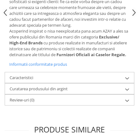
Cote Noire
sofisticati si exigenti clienti: fie ca este vorba despre un cadou
ARRIS
care urmeaza sa celebreze momente frumoase ale vietii, despre
achizitii care sa intregeasca o atmosfera eleganta sau despre un
CELESTIAL PLATINUM
cadou facut partenerilor de afaceri, noi investim intr-o relatie cu
CORNUCOPIA
adevarat speciala pe termen lung.
INTAGLIO
Acoperind inspirat o nisa neexploatata pana acum AZAY a ales sa
ofere publicului din Romania marci din categoria
Exclusive/
JASPER CONRAN GOLD
High-End Brands
cu produse realizate in manufacturi si ateliere
RENAISSANCE GOLD
istorice sau de patrimoniu si colectii realizate de companii
ANTHEMION BLUE
detinatoare ale titlului de
Furnizori Oficiali ai Caselor Regale.
BUTTERFLY BLOOM
Informatii conformitate produs
OLD COUNTRY ROSES
Caracteristici
PASHMINA
SIGNET PLATINUM
Curatarea produsului din argint
CELESTIAL GOLD
Review-uri
(0)
NATURE
CHINOISERIE WHITE
JASPER CONRAN WHITE
PRODUSE SIMILARE
GILDED MUSE
WONDERLUST