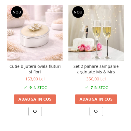
MORRIS&AMP;CO
KINGSLEY
NOU
NOU
SERENDIPITY GOLD
SERENDIPITY PLATINUM
CHELSEA
MEDICEA
CELESTIAL
PATCHWORK WILLOW
BLUE LILY
Cutie bijuterii ovala fluturi
Set 2 pahare sampanie
si flori
argintate Ms & Mrs
HIBISCUS
153,00 Lei
356,00 Lei
SWAN
9
IN STOC
7
IN STOC
FLORENTINE TURQUOISE
ANTHEMION GREY
ADAUGA IN COS
ADAUGA IN COS
ORCHARD
CREATURES OF CURIOSITY
JARDIN
RENAISSANCE RED