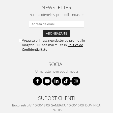
SERENDIPITY WHITE
NEWSLETTER
FLOWER FESTIVAL BLUE
Nu rata ofertele si promotiile noastre
FLOWER FESTIVAL RED
LOVE BIRDS
CHIQUE VERDE
CHIQUE ROZ
Vreau sa primesc newsletter cu promotiile
CHIQUE STRIPES VERDE
magazinului. Afla mai multe in
Politica de
Renaissance Grey
Confidentialitate
Royal White
CHIQUE STRIPES GALBEN
SOCIAL
CHIQUE GALBEN
Urmareste-ne in social media
SUPORT CLIENTI
Bucuresti L-V: 10.00-18.00, SAMBATA: 10.00-16.00, DUMINICA:
INCHIS