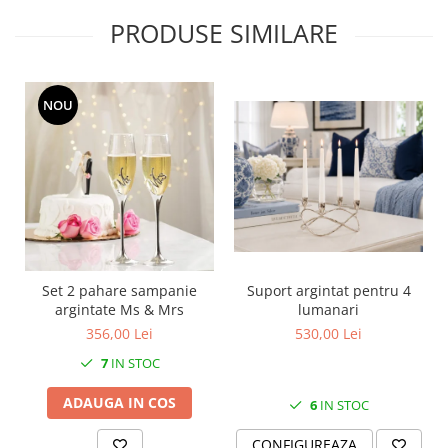
MORRIS&AMP;CO
PRODUSE SIMILARE
KINGSLEY
SERENDIPITY GOLD
SERENDIPITY PLATINUM
NOU
CHELSEA
MEDICEA
CELESTIAL
PATCHWORK WILLOW
BLUE LILY
HIBISCUS
SWAN
Set 2 pahare sampanie
Suport argintat pentru 4
FLORENTINE TURQUOISE
argintate Ms & Mrs
lumanari
ANTHEMION GREY
356,00 Lei
530,00 Lei
ORCHARD
7
IN STOC
CREATURES OF CURIOSITY
ADAUGA IN COS
JARDIN
6
IN STOC
RENAISSANCE RED
CONFIGUREAZA