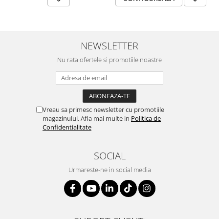
SERENDIPITY WHITE
FLOWER FESTIVAL BLUE
FLOWER FESTIVAL RED
LOVE BIRDS
NEWSLETTER
CHIQUE VERDE
Nu rata ofertele si promotiile noastre
CHIQUE ROZ
CHIQUE STRIPES VERDE
Renaissance Grey
Royal White
Vreau sa primesc newsletter cu promotiile
CHIQUE STRIPES GALBEN
magazinului. Afla mai multe in
Politica de
Confidentialitate
CHIQUE GALBEN
SOCIAL
Urmareste-ne in social media