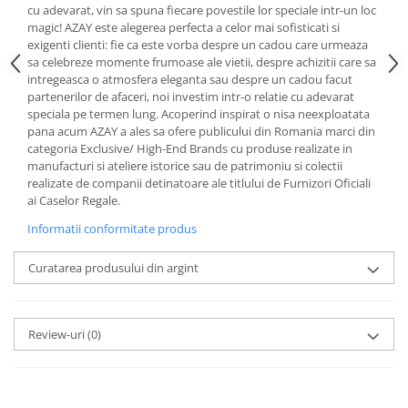
Cote Noire
cu adevarat, vin sa spuna fiecare povestile lor speciale intr-un loc
ARRIS
magic! AZAY este alegerea perfecta a celor mai sofisticati si
CELESTIAL PLATINUM
exigenti clienti: fie ca este vorba despre un cadou care urmeaza
sa celebreze momente frumoase ale vietii, despre achizitii care sa
CORNUCOPIA
intregeasca o atmosfera eleganta sau despre un cadou facut
INTAGLIO
partenerilor de afaceri, noi investim intr-o relatie cu adevarat
JASPER CONRAN GOLD
speciala pe termen lung. Acoperind inspirat o nisa neexploatata
pana acum AZAY a ales sa ofere publicului din Romania marci din
RENAISSANCE GOLD
categoria Exclusive/ High-End Brands cu produse realizate in
ANTHEMION BLUE
manufacturi si ateliere istorice sau de patrimoniu si colectii
realizate de companii detinatoare ale titlului de Furnizori Oficiali
BUTTERFLY BLOOM
ai Caselor Regale.
OLD COUNTRY ROSES
Informatii conformitate produs
PASHMINA
SIGNET PLATINUM
Curatarea produsului din argint
CELESTIAL GOLD
NATURE
CHINOISERIE WHITE
Review-uri
(0)
JASPER CONRAN WHITE
GILDED MUSE
WONDERLUST