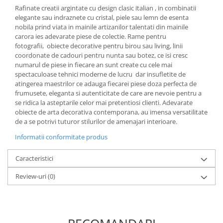
Cote Noire
Rafinate creatii argintate cu design clasic italian , in combinatii
ARRIS
elegante sau indraznete cu cristal, piele sau lemn de esenta
CELESTIAL PLATINUM
nobila prind viata in mainile artizanilor talentati din mainile
CORNUCOPIA
carora ies adevarate piese de colectie. Rame pentru
fotografii, obiecte decorative pentru birou sau living, linii
INTAGLIO
coordonate de cadouri pentru nunta sau botez, ce isi cresc
JASPER CONRAN GOLD
numarul de piese in fiecare an sunt create cu cele mai
spectaculoase tehnici moderne de lucru dar insufletite de
RENAISSANCE GOLD
atingerea maestrilor ce adauga fiecarei piese doza perfecta de
ANTHEMION BLUE
frumusete, eleganta si autenticitate de care are nevoie pentru a
BUTTERFLY BLOOM
se ridica la asteptarile celor mai pretentiosi clienti. Adevarate
obiecte de arta decorativa contemporana, au imensa versatilitate
OLD COUNTRY ROSES
de a se potrivi tuturor stilurilor de amenajari interioare.
PASHMINA
Informatii conformitate produs
SIGNET PLATINUM
CELESTIAL GOLD
Caracteristici
NATURE
Review-uri
(0)
CHINOISERIE WHITE
JASPER CONRAN WHITE
GILDED MUSE
WONDERLUST