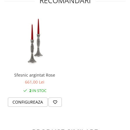
RECOMANDARI
MORRIS&AMP;CO
KINGSLEY
SERENDIPITY GOLD
SERENDIPITY PLATINUM
CHELSEA
MEDICEA
CELESTIAL
PATCHWORK WILLOW
BLUE LILY
HIBISCUS
Sfesnic argintat Rose
SWAN
661,00 Lei
FLORENTINE TURQUOISE
2
IN STOC
ANTHEMION GREY
CONFIGUREAZA
ORCHARD
CREATURES OF CURIOSITY
JARDIN
RENAISSANCE RED