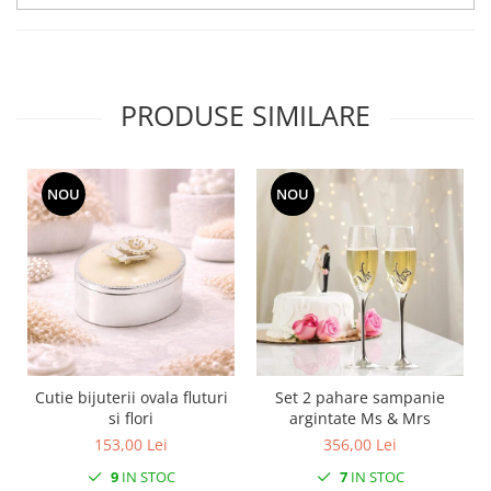
MORRIS&AMP;CO
KINGSLEY
SERENDIPITY GOLD
SERENDIPITY PLATINUM
PRODUSE SIMILARE
CHELSEA
MEDICEA
CELESTIAL
NOU
NOU
PATCHWORK WILLOW
BLUE LILY
HIBISCUS
SWAN
FLORENTINE TURQUOISE
ANTHEMION GREY
ORCHARD
Cutie bijuterii ovala fluturi
Set 2 pahare sampanie
CREATURES OF CURIOSITY
si flori
argintate Ms & Mrs
JARDIN
153,00 Lei
356,00 Lei
RENAISSANCE RED
9
IN STOC
7
IN STOC