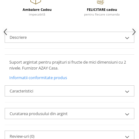
Cote Noire
ARRIS
Ambalare Cadou
FELICITARE cadou
CELESTIAL PLATINUM
impecabilă
pentru fiecare comanda
CORNUCOPIA
INTAGLIO
Descriere
JASPER CONRAN GOLD
RENAISSANCE GOLD
ANTHEMION BLUE
Suport argintat pentru prajituri si fructe de mici dimensiuni cu 2
BUTTERFLY BLOOM
nivele. Furnizor AZAY Casa.
OLD COUNTRY ROSES
Informatii conformitate produs
PASHMINA
SIGNET PLATINUM
Caracteristici
CELESTIAL GOLD
NATURE
CHINOISERIE WHITE
Curatarea produsului din argint
JASPER CONRAN WHITE
GILDED MUSE
WONDERLUST
Review-uri
(0)