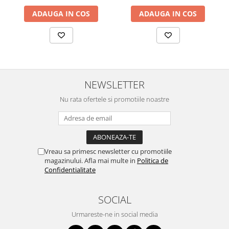
SERENDIPITY WHITE
ADAUGA IN COS
ADAUGA IN COS
FLOWER FESTIVAL BLUE
FLOWER FESTIVAL RED
LOVE BIRDS
CHIQUE VERDE
CHIQUE ROZ
NEWSLETTER
CHIQUE STRIPES VERDE
Renaissance Grey
Nu rata ofertele si promotiile noastre
Royal White
CHIQUE STRIPES GALBEN
CHIQUE GALBEN
Vreau sa primesc newsletter cu promotiile
magazinului. Afla mai multe in
Politica de
Confidentialitate
SOCIAL
Urmareste-ne in social media