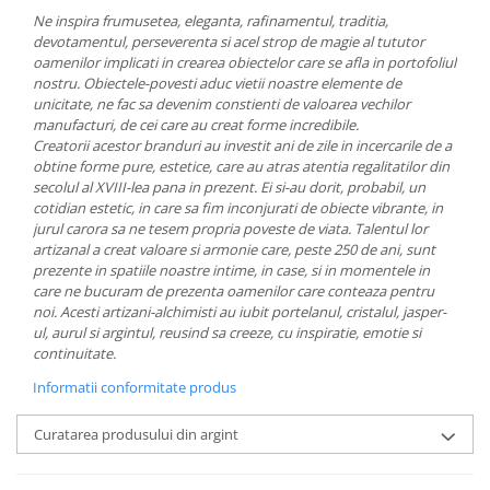
MORRIS&AMP;CO
Ne inspira frumusetea, eleganta, rafinamentul, traditia,
devotamentul, perseverenta si acel strop de magie al tututor
KINGSLEY
oamenilor implicati in crearea obiectelor care se afla in portofoliul
SERENDIPITY GOLD
nostru.
Obiectele-povesti aduc vietii noastre elemente de
SERENDIPITY PLATINUM
unicitate, ne fac sa devenim constienti de valoarea vechilor
manufacturi, de cei care au creat forme incredibile.
CHELSEA
Creatorii acestor branduri au investit ani de zile in incercarile de a
MEDICEA
obtine forme pure, estetice, care au atras atentia regalitatilor din
CELESTIAL
secolul al XVIII-lea pana in prezent. Ei si-au dorit, probabil, un
cotidian estetic, in care sa fim inconjurati de obiecte vibrante, in
PATCHWORK WILLOW
jurul carora sa ne tesem propria poveste de viata.
Talentul lor
BLUE LILY
artizanal a creat valoare si armonie care, peste 250 de ani, sunt
prezente in spatiile noastre intime, in case, si in momentele in
HIBISCUS
care ne bucuram de prezenta oamenilor care conteaza pentru
SWAN
noi.
Acesti artizani-alchimisti au iubit portelanul, cristalul, jasper-
FLORENTINE TURQUOISE
ul, aurul si argintul, reusind sa creeze, cu inspiratie, emotie si
continuitate.
ANTHEMION GREY
ORCHARD
Informatii conformitate produs
CREATURES OF CURIOSITY
Curatarea produsului din argint
JARDIN
RENAISSANCE RED