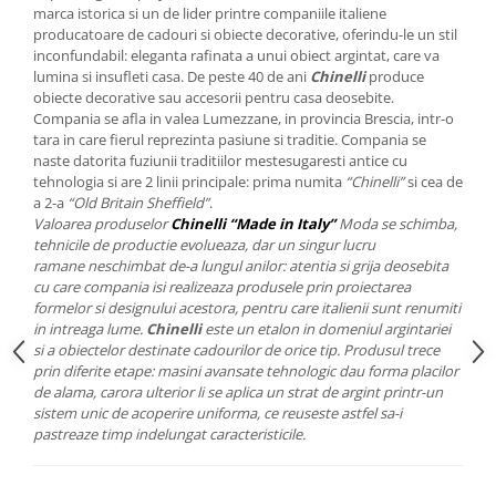
Cote Noire
marca istorica si un de lider printre companiile italiene
ARRIS
producatoare de cadouri si obiecte decorative, oferindu-le un stil
CELESTIAL PLATINUM
inconfundabil: eleganta rafinata a unui obiect argintat, care va
lumina si insufleti casa. De peste 40 de ani
Chinelli
produce
CORNUCOPIA
obiecte decorative sau accesorii pentru casa deosebite.
INTAGLIO
Compania se afla in valea Lumezzane, in provincia Brescia, intr-o
JASPER CONRAN GOLD
tara in care fierul reprezinta pasiune si traditie. Compania se
naste datorita fuziunii traditiilor mestesugaresti antice cu
RENAISSANCE GOLD
tehnologia si are 2 linii principale: prima numita
“Chinelli”
si cea de
ANTHEMION BLUE
a 2-a
“Old Britain Sheffield”
.
BUTTERFLY BLOOM
Valoarea produselor
Chinelli “Made in Italy”
Moda se schimba,
tehnicile de productie evolueaza, dar un singur lucru
OLD COUNTRY ROSES
ramane neschimbat de-a lungul anilor: atentia si grija deosebita
PASHMINA
cu care compania isi realizeaza produsele prin proiectarea
formelor si designului acestora, pentru care italienii sunt renumiti
SIGNET PLATINUM
in intreaga lume.
Chinelli
este un etalon in domeniul argintariei
CELESTIAL GOLD
si a obiectelor destinate cadourilor de orice tip. Produsul trece
NATURE
prin diferite etape: masini avansate tehnologic dau forma placilor
de alama, carora ulterior li se aplica un strat de argint printr-un
CHINOISERIE WHITE
sistem unic de acoperire uniforma, ce reuseste astfel sa-i
JASPER CONRAN WHITE
pastreaze timp indelungat caracteristicile.
GILDED MUSE
WONDERLUST