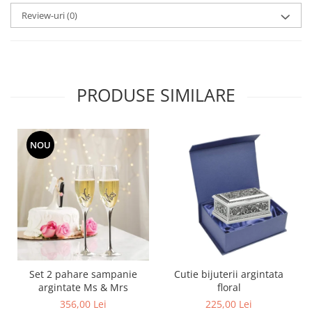
SERENDIPITY WHITE
Review-uri
(0)
FLOWER FESTIVAL BLUE
FLOWER FESTIVAL RED
LOVE BIRDS
CHIQUE VERDE
PRODUSE SIMILARE
CHIQUE ROZ
CHIQUE STRIPES VERDE
Renaissance Grey
NOU
Royal White
CHIQUE STRIPES GALBEN
CHIQUE GALBEN
Set 2 pahare sampanie
Cutie bijuterii argintata
argintate Ms & Mrs
floral
356,00 Lei
225,00 Lei