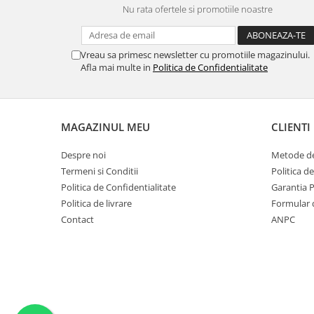
SERENDIPITY WHITE
Nu rata ofertele si promotiile noastre
FLOWER FESTIVAL BLUE
FLOWER FESTIVAL RED
Vreau sa primesc newsletter cu promotiile magazinului.
LOVE BIRDS
Afla mai multe in
Politica de Confidentialitate
CHIQUE VERDE
CHIQUE ROZ
CHIQUE STRIPES VERDE
MAGAZINUL MEU
CLIENTI
Renaissance Grey
Royal White
Despre noi
Metode de
CHIQUE STRIPES GALBEN
Termeni si Conditii
Politica d
Politica de Confidentialitate
Garantia 
CHIQUE GALBEN
Politica de livrare
Formular 
Contact
ANPC