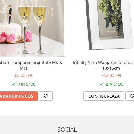
ahare sampanie argintate Ms &
Infinity Vera Wang rama foto a
Mrs
10x15cm
356,00 Lei
742,00 Lei
7
IN STOC
2
IN STOC
ADAUGA IN COS
CONFIGUREAZA
SOCIAL