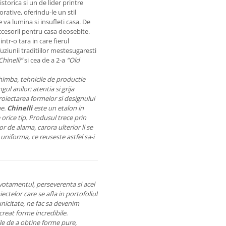
storica si un de lider printre
rative, oferindu-le un stil
 va lumina si insufleti casa. De
cesorii pentru casa deosebite.
ntr-o tara in care fierul
uziunii traditiilor mestesugaresti
Chinelli”
si cea de a 2-a
“Old
imba, tehnicile de productie
l anilor: atentia si grija
roiectarea formelor si designului
me.
Chinelli
este un etalon in
 orice tip. Produsul trece prin
r de alama, carora ulterior li se
uniforma, ce reuseste astfel sa-i
evotamentul, perseverenta si acel
ectelor care se afla in portofoliul
nicitate, ne fac sa devenim
creat forme incredibile.
rile de a obtine forme pure,