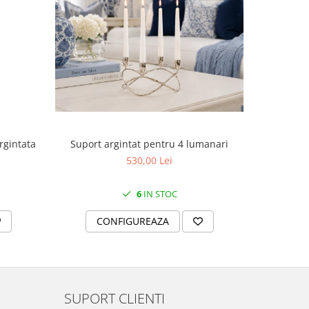
Suport argintat pentru 4 lumanari
rgintata
Cutie
530,00 Lei
6
IN STOC
CONFIGUREAZA
C
SUPORT CLIENTI