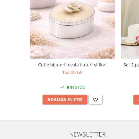
MORRIS&AMP;CO
KINGSLEY
SERENDIPITY GOLD
SERENDIPITY PLATINUM
CHELSEA
MEDICEA
CELESTIAL
PATCHWORK WILLOW
Cutie bijuterii ovala fluturi si flori
Set 2 p
BLUE LILY
153,00 Lei
HIBISCUS
SWAN
9
IN STOC
FLORENTINE TURQUOISE
ADAUGA IN COS
ANTHEMION GREY
ORCHARD
CREATURES OF CURIOSITY
JARDIN
NEWSLETTER
RENAISSANCE RED