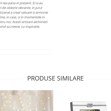
II-lea pana in prezent. Ei si-au
i de obiecte vibrante, in jurul
rtizanal a creat valoare si armonie
ime, in case, si in momentele in
tru noi.
Acesti artizani-alchimisti
usind sa creeze, cu inspiratie,
PRODUSE SIMILARE