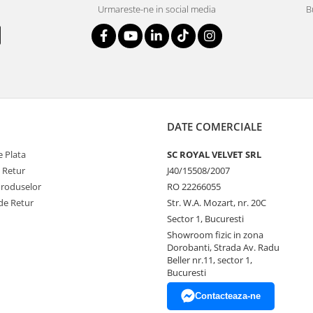
Urmareste-ne in social media
B
DATE COMERCIALE
 Plata
SC ROYAL VELVET SRL
e Retur
J40/15508/2007
Produselor
RO 22266055
de Retur
Str. W.A. Mozart, nr. 20C
Sector 1, Bucuresti
Showroom fizic in zona
Dorobanti, Strada Av. Radu
Beller nr.11, sector 1,
Bucuresti
Contacteaza-ne