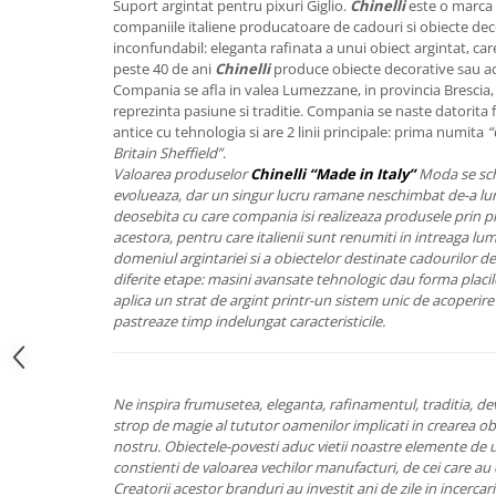
Suport argintat pentru pixuri Giglio.
Chinelli
este o marca i
FRAPIERE
GEORGIA
LUCREZIA
VESTA
companiile italiene producatoare de cadouri si obiecte deco
PAHARE SI ACCESORII
SAMOA
ELISA
CORPORATE
inconfundabil: eleganta rafinata a unui obiect argintat, care
SET PENTRU BĂUTURI
PIVOINE
TONDO DONI
FLOWER
peste 40 de ani
Chinelli
produce obiecte decorative sau ac
Compania se afla in valea Lumezzane, in provincia Brescia, i
TĂVI SI ACCESORII
ESMERALDA BLANC, GOLD,
ORPHOS
TABLE
reprezinta pasiune si traditie. Compania se naste datorita f
PLATINUM
ACCESORII PENTRU FEMEI
CILI
BABY COLLECTION
antice cu tehnologia si are 2 linii principale: prima numita
“
CHARDONS GOLD, PLATINUM
SFEȘNICE
GIULIA
ROSE
Britain Sheffield”
.
HEMISPHERE
Valoarea produselor
Chinelli “Made in Italy”
Moda se sch
RAME SI ALBUME FOTO
NETTARE DI VINO
LOVE KNOTS SILVER
evolueaza, dar un singur lucru ramane neschimbat de-a lungu
KHAZARD OR &AMP; PLATINE
CARAFE
NOTTE DI STELLE
WITH LOVE SILVER
deosebita cu care compania isi realizeaza produsele prin p
JASPER CONRAN PLATINUM
FRUCTIERE ARGINTATE
PLINIO
WITH LOVE BLACK
acestora, pentru care italienii sunt renumiti in intreaga lu
domeniul argintariei si a obiectelor destinate cadourilor de
CHINOISERIE GREEN
ACCESORII PENTRU BĂRBAȚI
YOUNG
WITH LOVE WHITE
diferite etape: masini avansate tehnologic dau forma placilo
100 YEARS
ACCESORII PENTRU BIROU
VIP
INFINITY
aplica un strat de argint printr-un sistem unic de acoperire 
BLANC SUR BLANC
pastreaze timp indelungat caracteristicile.
BOLURI DECO
PIUME
WISH
GROSGRAIN
AROME DE INTERIOR
AURIS
LOVE KNOTS GOLD
LACE GOLD
TEXTILE
BOTANIC GARDEN
WITH LOVE NOUVEAU
LACE PLATINUM
Ne inspira frumusetea, eleganta, rafinamentul, traditia, d
BIJUTERII
STELLA
WITH LOVE GOLD
strop de magie al tututor oamenilor implicati in crearea obi
EQUESTRIA
ARANJAMENTE FLORALE
nostru.
Obiectele-povesti aduc vietii noastre elemente de u
POLKA BLUE
PERNE
constienti de valoarea vechilor manufacturi, de cei care au 
Creatorii acestor branduri au investit ani de zile in incerca
CHEEKY PINK