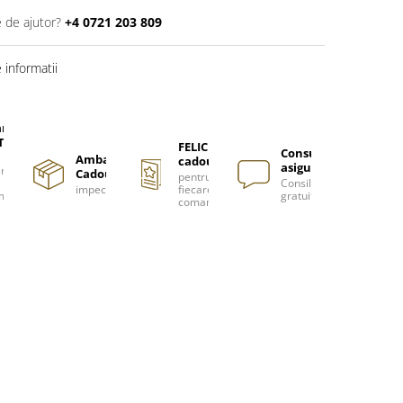
e de ajutor?
+4 0721 203 809
informatii
are
TUITA
FELICITARE
Consultanță
Ambalare
cadou
asigurată
nzi
Cadou
pentru
Consiliere
impecabilă
fiecare
m
gratuită
comanda