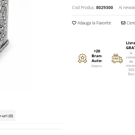
Cod Produs:
8029300
Ai nevoi
Adauga la Favorite
Cere 
Livr
GRA
+20
la
Branduri
come
Autentice
de
mini
Internationale
300
Ron
w-uri
(0)