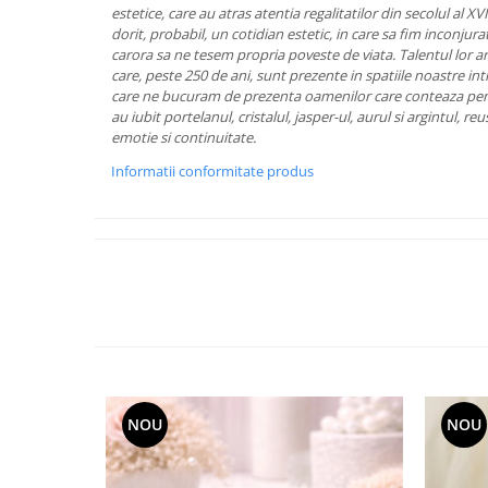
Cote Noire
estetice, care au atras atentia regalitatilor din secolul al XVI
ARRIS
dorit, probabil, un cotidian estetic, in care sa fim inconjurat
CELESTIAL PLATINUM
carora sa ne tesem propria poveste de viata.
Talentul lor a
care, peste 250 de ani, sunt prezente in spatiile noastre int
CORNUCOPIA
care ne bucuram de prezenta oamenilor care conteaza pen
INTAGLIO
au iubit portelanul, cristalul, jasper-ul, aurul si argintul, re
JASPER CONRAN GOLD
emotie si continuitate.
RENAISSANCE GOLD
Informatii conformitate produs
ANTHEMION BLUE
BUTTERFLY BLOOM
OLD COUNTRY ROSES
PASHMINA
SIGNET PLATINUM
CELESTIAL GOLD
NATURE
CHINOISERIE WHITE
JASPER CONRAN WHITE
NOU
NOU
GILDED MUSE
WONDERLUST