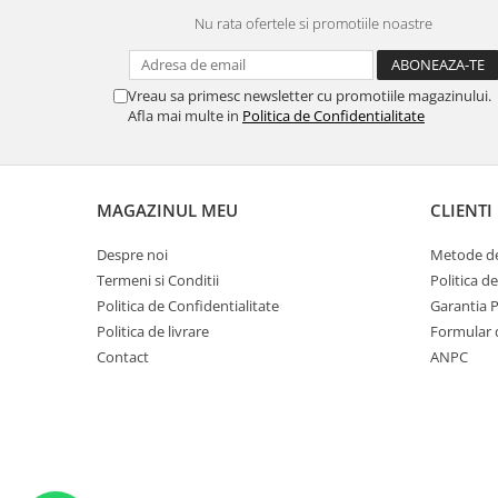
SERENDIPITY WHITE
Nu rata ofertele si promotiile noastre
FLOWER FESTIVAL BLUE
FLOWER FESTIVAL RED
LOVE BIRDS
Vreau sa primesc newsletter cu promotiile magazinului.
Afla mai multe in
Politica de Confidentialitate
CHIQUE VERDE
CHIQUE ROZ
CHIQUE STRIPES VERDE
MAGAZINUL MEU
CLIENTI
Renaissance Grey
Royal White
Despre noi
Metode de
CHIQUE STRIPES GALBEN
Termeni si Conditii
Politica d
CHIQUE GALBEN
Politica de Confidentialitate
Garantia 
Politica de livrare
Formular 
Contact
ANPC