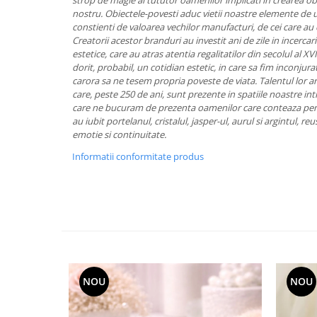
Cote Noire
strop de magie al tututor oamenilor implicati in crearea obi
nostru.
Obiectele-povesti aduc vietii noastre elemente de u
ARRIS
constienti de valoarea vechilor manufacturi, de cei care au 
CELESTIAL PLATINUM
Creatorii acestor branduri au investit ani de zile in incerca
CORNUCOPIA
estetice, care au atras atentia regalitatilor din secolul al XVI
dorit, probabil, un cotidian estetic, in care sa fim inconjurat
INTAGLIO
carora sa ne tesem propria poveste de viata.
Talentul lor a
JASPER CONRAN GOLD
care, peste 250 de ani, sunt prezente in spatiile noastre int
RENAISSANCE GOLD
care ne bucuram de prezenta oamenilor care conteaza pen
au iubit portelanul, cristalul, jasper-ul, aurul si argintul, re
ANTHEMION BLUE
emotie si continuitate.
BUTTERFLY BLOOM
Informatii conformitate produs
OLD COUNTRY ROSES
PASHMINA
SIGNET PLATINUM
CELESTIAL GOLD
NATURE
CHINOISERIE WHITE
JASPER CONRAN WHITE
NOU
NOU
GILDED MUSE
WONDERLUST