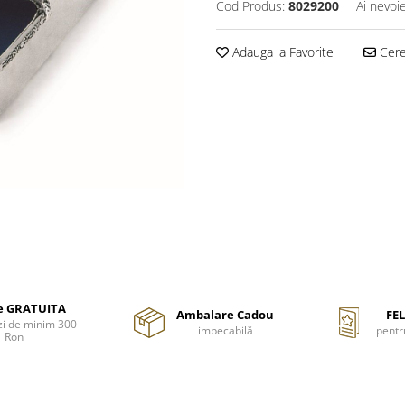
Cod Produs:
8029200
Ai nevoi
Adauga la Favorite
Cere 
re GRATUITA
Ambalare Cadou
FEL
i de minim 300
impecabilă
pentr
Ron