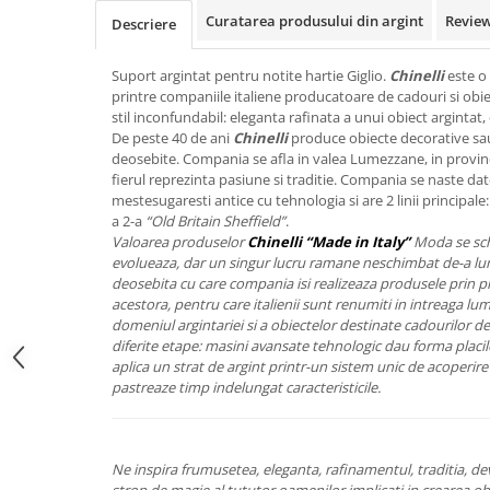
FRAPIERE
GEORGIA
LUCREZIA
VESTA
Curatarea produsului din argint
Revie
Descriere
PAHARE SI ACCESORII
SAMOA
ELISA
CORPORATE
SET PENTRU BĂUTURI
PIVOINE
TONDO DONI
FLOWER
Suport argintat pentru notite hartie Giglio.
Chinelli
este o 
TĂVI SI ACCESORII
ESMERALDA BLANC, GOLD,
ORPHOS
TABLE
printre companiile italiene producatoare de cadouri si obie
PLATINUM
stil inconfundabil: eleganta rafinata a unui obiect argintat, 
ACCESORII PENTRU FEMEI
CILI
BABY COLLECTION
De peste 40 de ani
Chinelli
produce obiecte decorative sau
CHARDONS GOLD, PLATINUM
SFEȘNICE
GIULIA
ROSE
deosebite. Compania se afla in valea Lumezzane, in provinci
HEMISPHERE
RAME SI ALBUME FOTO
NETTARE DI VINO
LOVE KNOTS SILVER
fierul reprezinta pasiune si traditie. Compania se naste dator
KHAZARD OR &AMP; PLATINE
mestesugaresti antice cu tehnologia si are 2 linii principal
CARAFE
NOTTE DI STELLE
WITH LOVE SILVER
a 2-a
“Old Britain Sheffield”
.
JASPER CONRAN PLATINUM
FRUCTIERE ARGINTATE
PLINIO
WITH LOVE BLACK
Valoarea produselor
Chinelli “Made in Italy”
Moda se sch
CHINOISERIE GREEN
ACCESORII PENTRU BĂRBAȚI
YOUNG
WITH LOVE WHITE
evolueaza, dar un singur lucru ramane neschimbat de-a lungu
deosebita cu care compania isi realizeaza produsele prin p
100 YEARS
ACCESORII PENTRU BIROU
VIP
INFINITY
acestora, pentru care italienii sunt renumiti in intreaga lu
BLANC SUR BLANC
BOLURI DECO
PIUME
WISH
domeniul argintariei si a obiectelor destinate cadourilor de
GROSGRAIN
diferite etape: masini avansate tehnologic dau forma placilo
AROME DE INTERIOR
AURIS
LOVE KNOTS GOLD
aplica un strat de argint printr-un sistem unic de acoperire 
LACE GOLD
TEXTILE
BOTANIC GARDEN
WITH LOVE NOUVEAU
pastreaze timp indelungat caracteristicile.
LACE PLATINUM
BIJUTERII
STELLA
WITH LOVE GOLD
EQUESTRIA
ARANJAMENTE FLORALE
POLKA BLUE
PERNE
Ne inspira frumusetea, eleganta, rafinamentul, traditia, d
CHEEKY PINK