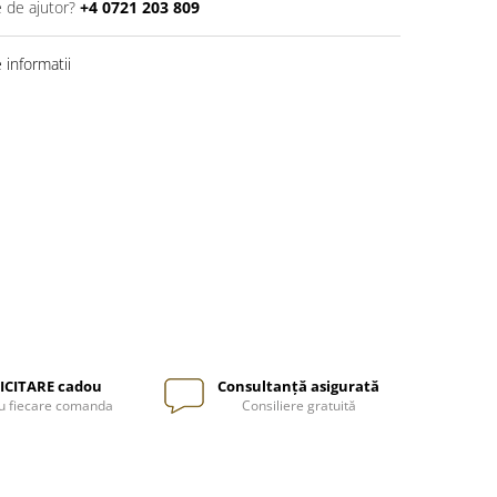
e de ajutor?
+4 0721 203 809
informatii
ICITARE cadou
Consultanță asigurată
u fiecare comanda
Consiliere gratuită