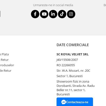
Urmareste-ne in social media
B
DATE COMERCIALE
 Plata
SC ROYAL VELVET SRL
e Retur
J40/15508/2007
Produselor
RO 22266055
de Retur
Str. W.A. Mozart, nr. 20C
Sector 1, Bucuresti
Showroom fizic in zona
Dorobanti, Strada Av. Radu
Beller nr.11, sector 1,
Bucuresti
Contacteaza-ne