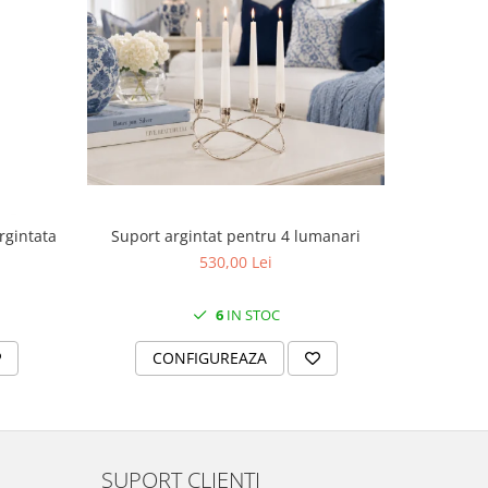
Suport argintat pentru 4 lumanari
rgintata
Cutie
530,00 Lei
6
IN STOC
CONFIGUREAZA
C
SUPORT CLIENTI