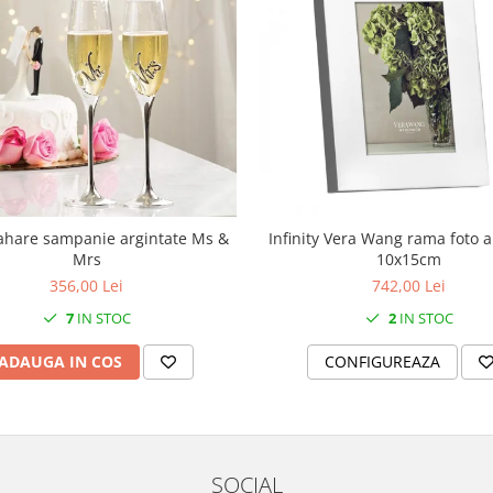
ahare sampanie argintate Ms &
Infinity Vera Wang rama foto a
Mrs
10x15cm
356,00 Lei
742,00 Lei
7
IN STOC
2
IN STOC
ADAUGA IN COS
CONFIGUREAZA
SOCIAL