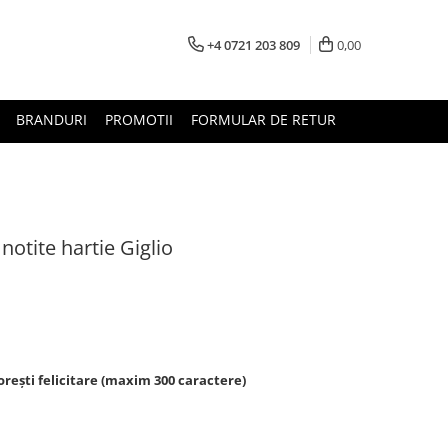
+4 0721 203 809
0,00
BRANDURI
PROMOTII
FORMULAR DE RETUR
notite hartie Giglio
rești felicitare (maxim 300 caractere)