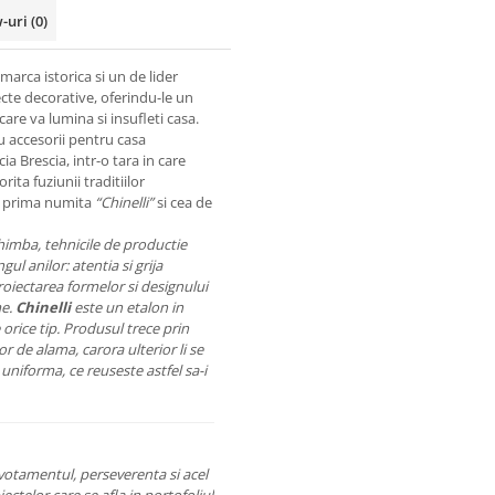
w-uri
(0)
marca istorica si un de lider
cte decorative, oferindu-le un
care va lumina si insufleti casa.
 accesorii pentru casa
a Brescia, intr-o tara in care
ita fuziunii traditiilor
e: prima numita
“Chinelli”
si cea de
imba, tehnicile de productie
l anilor: atentia si grija
roiectarea formelor si designului
me.
Chinelli
este un etalon in
 orice tip. Produsul trece prin
r de alama, carora ulterior li se
uniforma, ce reuseste astfel sa-i
evotamentul, perseverenta si acel