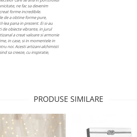
ectelor care se afla in portofoliul
nicitate, ne fac sa devenim
creat forme incredibile.
rile de a obtine forme pure,
II-lea pana in prezent. Ei si-au
i de obiecte vibrante, in jurul
rtizanal a creat valoare si armonie
ime, in case, si in momentele in
tru noi.
Acesti artizani-alchimisti
usind sa creeze, cu inspiratie,
PRODUSE SIMILARE