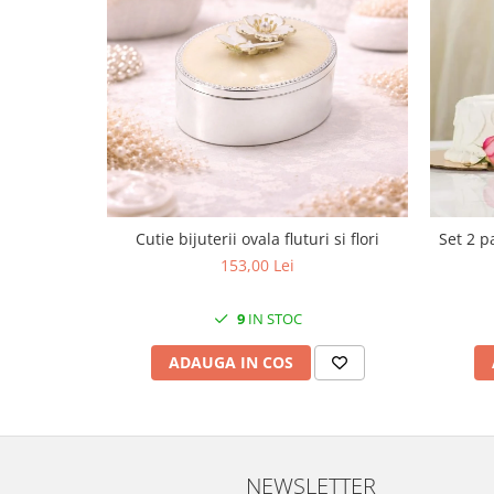
MORRIS&AMP;CO
KINGSLEY
SERENDIPITY GOLD
SERENDIPITY PLATINUM
CHELSEA
MEDICEA
CELESTIAL
PATCHWORK WILLOW
Cutie bijuterii ovala fluturi si flori
Set 2 p
BLUE LILY
153,00 Lei
HIBISCUS
SWAN
9
IN STOC
FLORENTINE TURQUOISE
ANTHEMION GREY
ADAUGA IN COS
ORCHARD
CREATURES OF CURIOSITY
JARDIN
RENAISSANCE RED
NEWSLETTER