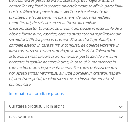
devotamentul, perseverenta si acel strop de magie al tututor
MORRIS&AMP;CO
oamenilor implicati in crearea obiectelor care se afla in portofoliul
nostru.
Obiectele-povesti aduc vietii noastre elemente de
KINGSLEY
unicitate, ne fac sa devenim constienti de valoarea vechilor
SERENDIPITY GOLD
manufacturi, de cei care au creat forme incredibile.
SERENDIPITY PLATINUM
Creatorii acestor branduri au investit ani de zile in incercarile de a
obtine forme pure, estetice, care au atras atentia regalitatilor din
CHELSEA
secolul al XVIII-lea pana in prezent. Ei si-au dorit, probabil, un
MEDICEA
cotidian estetic, in care sa fim inconjurati de obiecte vibrante, in
CELESTIAL
jurul carora sa ne tesem propria poveste de viata.
Talentul lor
artizanal a creat valoare si armonie care, peste 250 de ani, sunt
PATCHWORK WILLOW
prezente in spatiile noastre intime, in case, si in momentele in
BLUE LILY
care ne bucuram de prezenta oamenilor care conteaza pentru
HIBISCUS
noi.
Acesti artizani-alchimisti au iubit portelanul, cristalul, jasper-
ul, aurul si argintul, reusind sa creeze, cu inspiratie, emotie si
SWAN
continuitate.
FLORENTINE TURQUOISE
Informatii conformitate produs
ANTHEMION GREY
ORCHARD
Curatarea produsului din argint
CREATURES OF CURIOSITY
Review-uri
(0)
JARDIN
RENAISSANCE RED