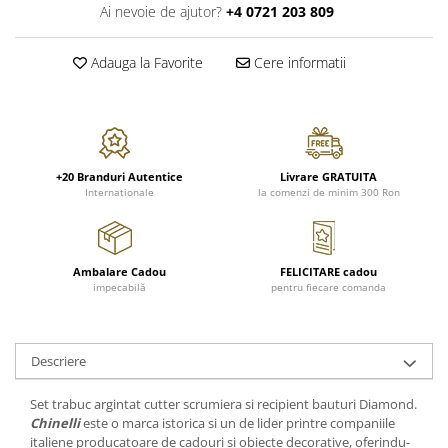
FRAPIERE
GEORGIA
LUCREZIA
VESTA
Ai nevoie de ajutor?
+4 0721 203 809
PAHARE SI ACCESORII
SAMOA
ELISA
CORPORATE
SET PENTRU BĂUTURI
PIVOINE
TONDO DONI
FLOWER
Adauga la Favorite
Cere informatii
TĂVI SI ACCESORII
ESMERALDA BLANC, GOLD,
ORPHOS
TABLE
PLATINUM
ACCESORII PENTRU FEMEI
CILI
BABY COLLECTION
CHARDONS GOLD, PLATINUM
SFEȘNICE
GIULIA
ROSE
HEMISPHERE
RAME SI ALBUME FOTO
NETTARE DI VINO
LOVE KNOTS SILVER
+20 Branduri Autentice
Livrare GRATUITA
KHAZARD OR &AMP; PLATINE
CARAFE
NOTTE DI STELLE
WITH LOVE SILVER
Internationale
la comenzi de minim 300 Ron
JASPER CONRAN PLATINUM
FRUCTIERE ARGINTATE
PLINIO
WITH LOVE BLACK
CHINOISERIE GREEN
ACCESORII PENTRU BĂRBAȚI
YOUNG
WITH LOVE WHITE
100 YEARS
ACCESORII PENTRU BIROU
VIP
INFINITY
Ambalare Cadou
FELICITARE cadou
BLANC SUR BLANC
impecabilă
pentru fiecare comanda
BOLURI DECO
PIUME
WISH
GROSGRAIN
AROME DE INTERIOR
AURIS
LOVE KNOTS GOLD
LACE GOLD
TEXTILE
BOTANIC GARDEN
WITH LOVE NOUVEAU
Descriere
LACE PLATINUM
BIJUTERII
STELLA
WITH LOVE GOLD
EQUESTRIA
ARANJAMENTE FLORALE
Set trabuc argintat cutter scrumiera si recipient bauturi Diamond.
POLKA BLUE
PERNE
Chinelli
este o marca istorica si un de lider printre companiile
CHEEKY PINK
italiene producatoare de cadouri si obiecte decorative, oferindu-