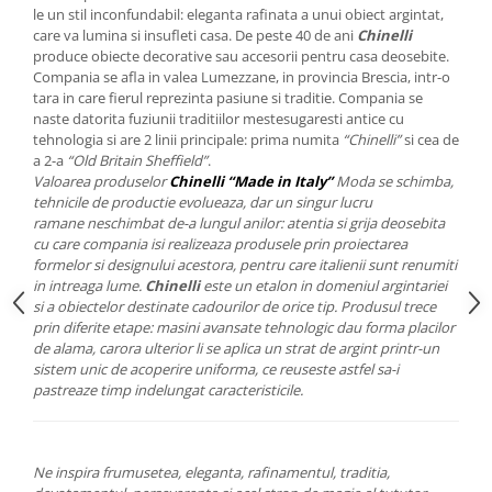
Cote Noire
le un stil inconfundabil: eleganta rafinata a unui obiect argintat,
ARRIS
care va lumina si insufleti casa. De peste 40 de ani
Chinelli
CELESTIAL PLATINUM
produce obiecte decorative sau accesorii pentru casa deosebite.
Compania se afla in valea Lumezzane, in provincia Brescia, intr-o
CORNUCOPIA
tara in care fierul reprezinta pasiune si traditie. Compania se
INTAGLIO
naste datorita fuziunii traditiilor mestesugaresti antice cu
JASPER CONRAN GOLD
tehnologia si are 2 linii principale: prima numita
“Chinelli”
si cea de
a 2-a
“Old Britain Sheffield”
.
RENAISSANCE GOLD
Valoarea produselor
Chinelli “Made in Italy”
Moda se schimba,
ANTHEMION BLUE
tehnicile de productie evolueaza, dar un singur lucru
BUTTERFLY BLOOM
ramane neschimbat de-a lungul anilor: atentia si grija deosebita
cu care compania isi realizeaza produsele prin proiectarea
OLD COUNTRY ROSES
formelor si designului acestora, pentru care italienii sunt renumiti
PASHMINA
in intreaga lume.
Chinelli
este un etalon in domeniul argintariei
si a obiectelor destinate cadourilor de orice tip. Produsul trece
SIGNET PLATINUM
prin diferite etape: masini avansate tehnologic dau forma placilor
CELESTIAL GOLD
de alama, carora ulterior li se aplica un strat de argint printr-un
NATURE
sistem unic de acoperire uniforma, ce reuseste astfel sa-i
pastreaze timp indelungat caracteristicile.
CHINOISERIE WHITE
JASPER CONRAN WHITE
GILDED MUSE
Ne inspira frumusetea, eleganta, rafinamentul, traditia,
WONDERLUST