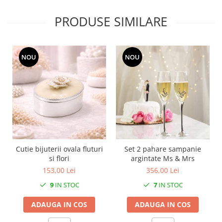
SERENDIPITY WHITE
FLOWER FESTIVAL BLUE
PRODUSE SIMILARE
FLOWER FESTIVAL RED
LOVE BIRDS
CHIQUE VERDE
NOU
NOU
CHIQUE ROZ
CHIQUE STRIPES VERDE
Renaissance Grey
Royal White
CHIQUE STRIPES GALBEN
CHIQUE GALBEN
Cutie bijuterii ovala fluturi
Set 2 pahare sampanie
si flori
argintate Ms & Mrs
153,00 Lei
356,00 Lei
9
IN STOC
7
IN STOC
ADAUGA IN COS
ADAUGA IN COS