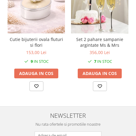
SERENDIPITY WHITE
FLOWER FESTIVAL BLUE
FLOWER FESTIVAL RED
LOVE BIRDS
CHIQUE VERDE
Cutie bijuterii ovala fluturi
Set 2 pahare sampanie
CHIQUE ROZ
si flori
argintate Ms & Mrs
CHIQUE STRIPES VERDE
153,00 Lei
356,00 Lei
Renaissance Grey
9
IN STOC
7
IN STOC
Royal White
ADAUGA IN COS
ADAUGA IN COS
CHIQUE STRIPES GALBEN
CHIQUE GALBEN
NEWSLETTER
Nu rata ofertele si promotiile noastre