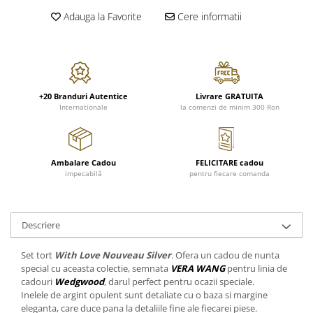
FRAPIERE
GEORGIA
LUCREZIA
VESTA
Adauga la Favorite
Cere informatii
PAHARE SI ACCESORII
SAMOA
ELISA
CORPORATE
SET PENTRU BĂUTURI
PIVOINE
TONDO DONI
FLOWER
TĂVI SI ACCESORII
ESMERALDA BLANC, GOLD,
ORPHOS
TABLE
PLATINUM
ACCESORII PENTRU FEMEI
CILI
BABY COLLECTION
CHARDONS GOLD, PLATINUM
SFEȘNICE
GIULIA
ROSE
+20 Branduri Autentice
Livrare GRATUITA
Internationale
la comenzi de minim 300 Ron
HEMISPHERE
RAME SI ALBUME FOTO
NETTARE DI VINO
LOVE KNOTS SILVER
KHAZARD OR &AMP; PLATINE
CARAFE
NOTTE DI STELLE
WITH LOVE SILVER
JASPER CONRAN PLATINUM
FRUCTIERE ARGINTATE
PLINIO
WITH LOVE BLACK
CHINOISERIE GREEN
Ambalare Cadou
FELICITARE cadou
ACCESORII PENTRU BĂRBAȚI
YOUNG
WITH LOVE WHITE
impecabilă
pentru fiecare comanda
100 YEARS
ACCESORII PENTRU BIROU
VIP
INFINITY
BLANC SUR BLANC
BOLURI DECO
PIUME
WISH
GROSGRAIN
AROME DE INTERIOR
AURIS
LOVE KNOTS GOLD
Descriere
LACE GOLD
TEXTILE
BOTANIC GARDEN
WITH LOVE NOUVEAU
LACE PLATINUM
Set tort
With Love Nouveau Silver
. Ofera un cadou de nunta
BIJUTERII
STELLA
WITH LOVE GOLD
special cu aceasta colectie, semnata
VERA WANG
pentru linia de
EQUESTRIA
ARANJAMENTE FLORALE
cadouri
Wedgwood
, darul perfect pentru ocazii speciale.
POLKA BLUE
PERNE
Inelele de argint opulent sunt detaliate cu o baza si margine
eleganta, care duce pana la detaliile fine ale fiecarei piese.
CHEEKY PINK