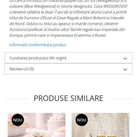
cu care a introdus un material (Jasper-ul), un stil (Wedgwood) si o
MORRIS&AMP;CO
culoare (Blue Wedgwood) in istoria designului. Casa WEDGWOOD
a devenit celebra la doar 7 ani de la infiintare atunci cand a primit
KINGSLEY
titlul de Furnizor Oficial al Casei Regale a Marii Britanii si Irlandei
SERENDIPITY GOLD
de Nord. Odata cu titlul au aparut si marile comenzi, devenit
SERENDIPITY PLATINUM
furnizorul preferat al multor altor familii regale sau imperiale din
Europa, printre care si Imparateasa Ecaterina a Rusiei.
CHELSEA
MEDICEA
Informatii conformitate produs
CELESTIAL
Curatarea produsului din argint
PATCHWORK WILLOW
BLUE LILY
Review-uri
(0)
HIBISCUS
SWAN
FLORENTINE TURQUOISE
PRODUSE SIMILARE
ANTHEMION GREY
ORCHARD
CREATURES OF CURIOSITY
NOU
NOU
JARDIN
RENAISSANCE RED