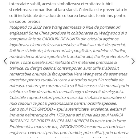
Cote Noire
Intercalate subtil, acestea simbolizeaza eternitatea iubirii
ARRIS
si celebreaza romantismul fara sfarsit. Colectia este prezentata in
CELESTIAL PLATINUM
cutii individuale de cadou de culoarea lavandei, feminine, pentru
un cadou pretios.
CORNUCOPIA
Incepand cu 2002 Vera Wang semneaza o linie de portelanuri
INTAGLIO
englezesti Bone China produse in colaborarea cu Wedgwood si o
JASPER CONRAN GOLD
complexa linie de CADOURI DE NUNTA din cristal si argint ce
inglobeaza elementele caracteristice stilului sau atat de apreciat:
RENAISSANCE GOLD
linii fine si delicate, interpretari ale panglicilor, fundelor si florilor,
ANTHEMION BLUE
modele decorative inspirate de trandafirii albi, florile preferate ale
BUTTERFLY BLOOM
Verei. Toate piesele sunt realizate din materiale pretioase si
trainice, cu design clasic si contemporan sunt utile si absolut
OLD COUNTRY ROSES
remarcabile oriunde isi fac aparitia! Vera Wang este de asemenea
PASHMINA
apreciata pentru curajul cu care a introdus negrul in rochiile de
mireasa, culoare pe care nu ezita sa il foloseasca si in nu mai putin
SIGNET PLATINUM
celebra sa linie de cadouri cu email negru deosebit de eleganta.
CELESTIAL GOLD
Colectiile cuprind seturi pentru masa dar si obiecte decorative si
NATURE
mici cadouri ce pot fi personalizate pentru ocaziile speciale.
Cand spui WEDGWOOD – spui autenticitate, excelenta, elitism si
CHINOISERIE WHITE
inovatie neintrerupta din 1759 pana azi si mai ales spui MARCA
JASPER CONRAN WHITE
BRITANICA DE PORTELAN CEA MAI APRECIATA peste tot in lume.
GILDED MUSE
Emblematica marca de lux, WEDGWOOD inseamna azi portelan
englezesc celebru si pretios prin traditie, prin calitati, prin puterea
WONDERLUST