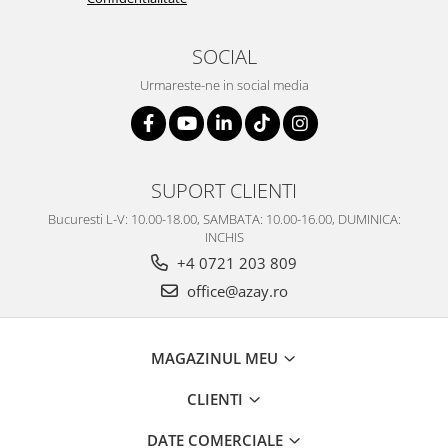
SERENDIPITY WHITE
FLOWER FESTIVAL BLUE
SOCIAL
FLOWER FESTIVAL RED
Urmareste-ne in social media
LOVE BIRDS
CHIQUE VERDE
CHIQUE ROZ
CHIQUE STRIPES VERDE
SUPORT CLIENTI
Renaissance Grey
Royal White
Bucuresti L-V: 10.00-18.00, SAMBATA: 10.00-16.00, DUMINICA:
INCHIS
CHIQUE STRIPES GALBEN
+4 0721 203 809
CHIQUE GALBEN
office@azay.ro
MAGAZINUL MEU
CLIENTI
DATE COMERCIALE