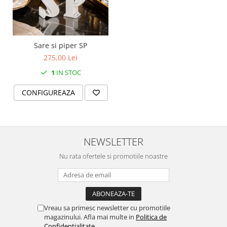
MORRIS&AMP;CO
KINGSLEY
SERENDIPITY GOLD
Sare si piper SP
SERENDIPITY PLATINUM
275,00 Lei
CHELSEA
1
IN STOC
MEDICEA
CELESTIAL
CONFIGUREAZA
PATCHWORK WILLOW
BLUE LILY
HIBISCUS
NEWSLETTER
SWAN
FLORENTINE TURQUOISE
Nu rata ofertele si promotiile noastre
ANTHEMION GREY
ORCHARD
CREATURES OF CURIOSITY
JARDIN
Vreau sa primesc newsletter cu promotiile
magazinului. Afla mai multe in
Politica de
RENAISSANCE RED
Confidentialitate