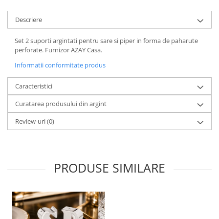
Cote Noire
ARRIS
Descriere
CELESTIAL PLATINUM
CORNUCOPIA
Set 2 suporti argintati pentru sare si piper in forma de paharute
INTAGLIO
perforate. Furnizor AZAY Casa.
JASPER CONRAN GOLD
Informatii conformitate produs
RENAISSANCE GOLD
Caracteristici
ANTHEMION BLUE
BUTTERFLY BLOOM
Curatarea produsului din argint
OLD COUNTRY ROSES
Review-uri
(0)
PASHMINA
SIGNET PLATINUM
CELESTIAL GOLD
NATURE
PRODUSE SIMILARE
CHINOISERIE WHITE
JASPER CONRAN WHITE
GILDED MUSE
WONDERLUST