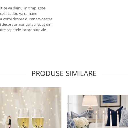
 ce va dainui in timp. Este
 . Acest cadou va ramane
. Va vorbi despre dumneavoastra
si decorate manual au facut din
catre capetele incoronate ale
PRODUSE SIMILARE