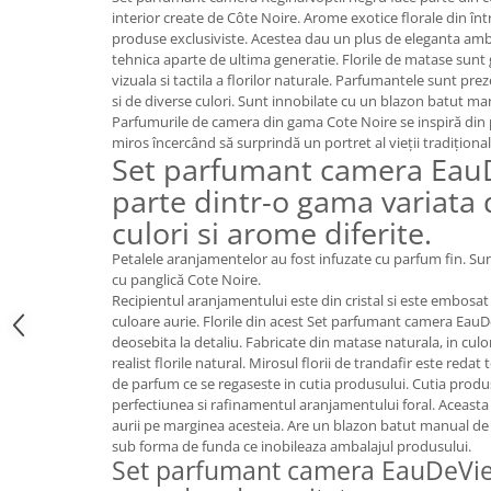
FRAPIERE
GEORGIA
LUCREZIA
VESTA
interior create de Côte Noire. Arome exotice florale din în
PAHARE SI ACCESORII
SAMOA
ELISA
CORPORATE
produse exclusiviste. Acestea dau un plus de eleganta ambi
tehnica aparte de ultima generatie. Florile de matase sunt
SET PENTRU BĂUTURI
PIVOINE
TONDO DONI
FLOWER
vizuala si tactila a florilor naturale. Parfumantele sunt pr
TĂVI SI ACCESORII
ESMERALDA BLANC, GOLD,
ORPHOS
TABLE
si de diverse culori. Sunt innobilate cu un blazon batut man
PLATINUM
ACCESORII PENTRU FEMEI
CILI
BABY COLLECTION
Parfumurile de camera din gama Cote Noire se inspiră din pe
CHARDONS GOLD, PLATINUM
miros încercând să surprindă un portret al vieții tradiționa
SFEȘNICE
GIULIA
ROSE
Set parfumant camera EauD
HEMISPHERE
RAME SI ALBUME FOTO
NETTARE DI VINO
LOVE KNOTS SILVER
parte dintr-o gama variata
KHAZARD OR &AMP; PLATINE
CARAFE
NOTTE DI STELLE
WITH LOVE SILVER
culori si arome diferite.
JASPER CONRAN PLATINUM
FRUCTIERE ARGINTATE
PLINIO
WITH LOVE BLACK
CHINOISERIE GREEN
Petalele aranjamentelor au fost infuzate cu parfum fin. Su
ACCESORII PENTRU BĂRBAȚI
YOUNG
WITH LOVE WHITE
cu panglică Cote Noire.
100 YEARS
ACCESORII PENTRU BIROU
VIP
INFINITY
Recipientul aranjamentului este din cristal si este embos
BLANC SUR BLANC
BOLURI DECO
PIUME
WISH
culoare aurie. Florile din acest Set parfumant camera EauD
GROSGRAIN
deosebita la detaliu. Fabricate din matase naturala, in culo
AROME DE INTERIOR
AURIS
LOVE KNOTS GOLD
realist florile natural. Mirosul florii de trandafir este redat
LACE GOLD
TEXTILE
BOTANIC GARDEN
WITH LOVE NOUVEAU
de parfum ce se regaseste in cutia produsului. Cutia produs
LACE PLATINUM
perfectiunea si rafinamentul aranjamentului foral. Aceasta 
BIJUTERII
STELLA
WITH LOVE GOLD
aurii pe marginea acesteia. Are un blazon batut manual de c
EQUESTRIA
ARANJAMENTE FLORALE
sub forma de funda ce inobileaza ambalajul produsului.
POLKA BLUE
PERNE
Set parfumant camera EauDeVie 
CHEEKY PINK