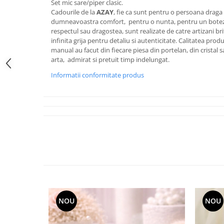
Set mic sare/piper clasic.
FRAPIERE
GEORGIA
LUCREZIA
VESTA
Cadourile de la
AZAY
, fie ca sunt pentru o persoana draga
PAHARE SI ACCESORII
SAMOA
ELISA
CORPORATE
dumneavoastra comfort, pentru o nunta, pentru un botez o
SET PENTRU BĂUTURI
PIVOINE
TONDO DONI
FLOWER
respectul sau dragostea, sunt realizate de catre artizani brita
infinita grija pentru detaliu si autenticitate. Calitatea pro
TĂVI SI ACCESORII
ESMERALDA BLANC, GOLD,
ORPHOS
TABLE
manual au facut din fiecare piesa din portelan, din cristal 
PLATINUM
ACCESORII PENTRU FEMEI
CILI
BABY COLLECTION
arta, admirat si pretuit timp indelungat.
CHARDONS GOLD, PLATINUM
SFEȘNICE
GIULIA
ROSE
Informatii conformitate produs
HEMISPHERE
RAME SI ALBUME FOTO
NETTARE DI VINO
LOVE KNOTS SILVER
KHAZARD OR &AMP; PLATINE
CARAFE
NOTTE DI STELLE
WITH LOVE SILVER
JASPER CONRAN PLATINUM
FRUCTIERE ARGINTATE
PLINIO
WITH LOVE BLACK
CHINOISERIE GREEN
ACCESORII PENTRU BĂRBAȚI
YOUNG
WITH LOVE WHITE
100 YEARS
ACCESORII PENTRU BIROU
VIP
INFINITY
BLANC SUR BLANC
BOLURI DECO
PIUME
WISH
GROSGRAIN
AROME DE INTERIOR
AURIS
LOVE KNOTS GOLD
LACE GOLD
TEXTILE
BOTANIC GARDEN
WITH LOVE NOUVEAU
LACE PLATINUM
BIJUTERII
STELLA
WITH LOVE GOLD
EQUESTRIA
ARANJAMENTE FLORALE
NOU
NOU
POLKA BLUE
PERNE
CHEEKY PINK