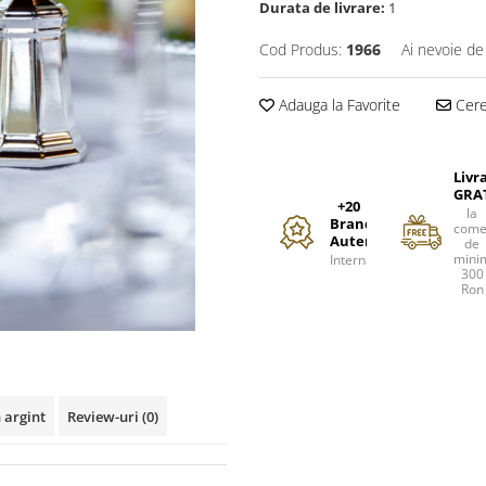
Durata de livrare:
1
Cod Produs:
1966
Ai nevoie de
Adauga la Favorite
Cere 
Livr
GRA
+20
la
Branduri
come
Autentice
de
mini
Internationale
300
Ron
 argint
Review-uri
(0)