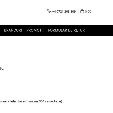
+4 0721 203 809
0,00
BRANDURI
PROMOTII
FORMULAR DE RETUR
ic
rești felicitare (maxim 300 caractere)