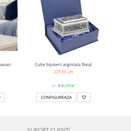
manari
Cutie bijuterii argintata floral
Set portela
farfurii 28
225,00 Lei
1
IN STOC
CONFIGUREAZA
C
SUPORT CLIENTI