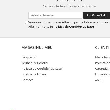
MORRIS&AMP;CO
Nu rata ofertele si promotiile noastre
KINGSLEY
SERENDIPITY GOLD
Vreau sa primesc newsletter cu promotiile magazinului.
SERENDIPITY PLATINUM
Afla mai multe in
Politica de Confidentialitate
CHELSEA
MEDICEA
CELESTIAL
MAGAZINUL MEU
CLIENTI
PATCHWORK WILLOW
BLUE LILY
Despre noi
Metode de
HIBISCUS
Termeni si Conditii
Politica d
SWAN
Politica de Confidentialitate
Garantia 
FLORENTINE TURQUOISE
Politica de livrare
Formular 
Contact
ANPC
ANTHEMION GREY
ORCHARD
CREATURES OF CURIOSITY
JARDIN
RENAISSANCE RED