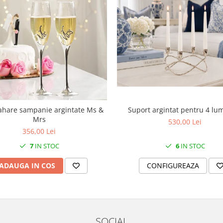
Suport argintat pentru 4 lu
ahare sampanie argintate Ms &
Mrs
530,00 Lei
356,00 Lei
6
IN STOC
7
IN STOC
CONFIGUREAZA
ADAUGA IN COS
SOCIAL