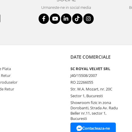
Urmareste-ne in social media
B
DATE COMERCIALE
 Plata
SC ROYAL VELVET SRL
e Retur
J40/15508/2007
Produselor
RO 22266055
de Retur
Str. W.A. Mozart, nr. 20C
Sector 1, Bucuresti
Showroom fizic in zona
Dorobanti, Strada Av. Radu
Beller nr.11, sector 1,
Bucuresti
Contacteaza-ne