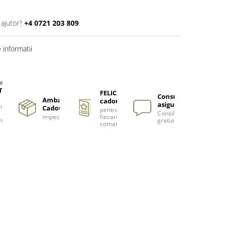
 ajutor?
+4 0721 203 809
informatii
are
TUITA
FELICITARE
Consultanță
Ambalare
cadou
asigurată
nzi
Cadou
pentru
Consiliere
impecabilă
fiecare
m
gratuită
comanda