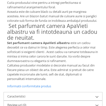
Cutia produsului vine pentru a intregi perfectiunea si
MORRIS&AMP;CO
rafinamentul aranjamentului foral.
KINGSLEY
Aceasta este de culoare black cu detalii aurii pe marginea
SERENDIPITY GOLD
acesteia. Are un blazon batut manual de culoare aurie si panglici
colorate sub forma de funda ce inobileaza ambalajul produsului.
SERENDIPITY PLATINUM
Set parfumant camera ApaVieti
CHELSEA
albastru va fi intotdeauna un cadou
MEDICEA
de neuitat.
CELESTIAL
Set parfumant camera ApaVieti albastru
este un cadou
PATCHWORK WILLOW
deosebit ce va dainui in timp. Este alegerea perfecta a celor mai
sofisticati si exigenti clienti . Acest cadou va ramane totdeauna in
BLUE LILY
mintea si inima celor carora le sunt daruite. Va vorbi despre
HIBISCUS
dumneavoastra cu eleganta si rafinament.
SWAN
Calitatea produselor modelate si decorate manual au facut din
fiecare piesa un obiect de arta. Este admirat si pretuit de catre
FLORENTINE TURQUOISE
capetele incoronate ale lumii, sefi de stat, diplomati si
ANTHEMION GREY
personalitati internationale.
ORCHARD
Informatii conformitate produs
CREATURES OF CURIOSITY
JARDIN
Caracteristici
RENAISSANCE RED
Review-uri
(0)