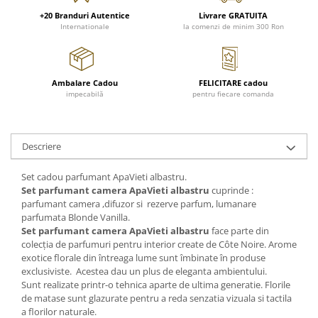
FRAPIERE
GEORGIA
LUCREZIA
VESTA
+20 Branduri Autentice
Livrare GRATUITA
PAHARE SI ACCESORII
SAMOA
ELISA
CORPORATE
Internationale
la comenzi de minim 300 Ron
SET PENTRU BĂUTURI
PIVOINE
TONDO DONI
FLOWER
TĂVI SI ACCESORII
ESMERALDA BLANC, GOLD,
ORPHOS
TABLE
PLATINUM
ACCESORII PENTRU FEMEI
CILI
BABY COLLECTION
Ambalare Cadou
FELICITARE cadou
CHARDONS GOLD, PLATINUM
impecabilă
pentru fiecare comanda
SFEȘNICE
GIULIA
ROSE
HEMISPHERE
RAME SI ALBUME FOTO
NETTARE DI VINO
LOVE KNOTS SILVER
KHAZARD OR &AMP; PLATINE
CARAFE
NOTTE DI STELLE
WITH LOVE SILVER
Descriere
JASPER CONRAN PLATINUM
FRUCTIERE ARGINTATE
PLINIO
WITH LOVE BLACK
CHINOISERIE GREEN
ACCESORII PENTRU BĂRBAȚI
YOUNG
WITH LOVE WHITE
Set cadou parfumant ApaVieti albastru.
100 YEARS
ACCESORII PENTRU BIROU
VIP
INFINITY
Set parfumant camera ApaVieti albastru
cuprinde :
BLANC SUR BLANC
parfumant camera ,difuzor si rezerve parfum, lumanare
BOLURI DECO
PIUME
WISH
parfumata Blonde Vanilla.
GROSGRAIN
AROME DE INTERIOR
AURIS
LOVE KNOTS GOLD
Set parfumant camera ApaVieti albastru
face parte din
LACE GOLD
colecția de parfumuri pentru interior create de Côte Noire. Arome
TEXTILE
BOTANIC GARDEN
WITH LOVE NOUVEAU
exotice florale din întreaga lume sunt îmbinate în produse
LACE PLATINUM
BIJUTERII
STELLA
WITH LOVE GOLD
exclusiviste. Acestea dau un plus de eleganta ambientului.
EQUESTRIA
ARANJAMENTE FLORALE
Sunt realizate printr-o tehnica aparte de ultima generatie. Florile
POLKA BLUE
de matase sunt glazurate pentru a reda senzatia vizuala si tactila
PERNE
a florilor naturale.
CHEEKY PINK