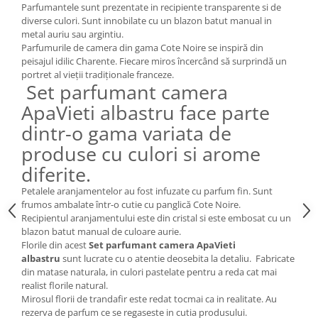
Cote Noire
Parfumantele sunt prezentate in recipiente transparente si de
ARRIS
diverse culori. Sunt innobilate cu un blazon batut manual in
CELESTIAL PLATINUM
metal auriu sau argintiu.
Parfumurile de camera din gama Cote Noire se inspiră din
CORNUCOPIA
peisajul idilic Charente. Fiecare miros încercând să surprindă un
INTAGLIO
portret al vieții tradiționale franceze.
Set parfumant camera
JASPER CONRAN GOLD
ApaVieti albastru face parte
RENAISSANCE GOLD
ANTHEMION BLUE
dintr-o gama variata de
BUTTERFLY BLOOM
produse cu culori si arome
OLD COUNTRY ROSES
diferite.
PASHMINA
Petalele aranjamentelor au fost infuzate cu parfum fin. Sunt
SIGNET PLATINUM
frumos ambalate într-o cutie cu panglică Cote Noire.
CELESTIAL GOLD
Recipientul aranjamentului este din cristal si este embosat cu un
blazon batut manual de culoare aurie.
NATURE
Florile din acest
Set parfumant camera ApaVieti
CHINOISERIE WHITE
albastru
sunt lucrate cu o atentie deosebita la detaliu. Fabricate
din matase naturala, in culori pastelate pentru a reda cat mai
JASPER CONRAN WHITE
realist florile natural.
GILDED MUSE
Mirosul florii de trandafir este redat tocmai ca in realitate. Au
WONDERLUST
rezerva de parfum ce se regaseste in cutia produsului.