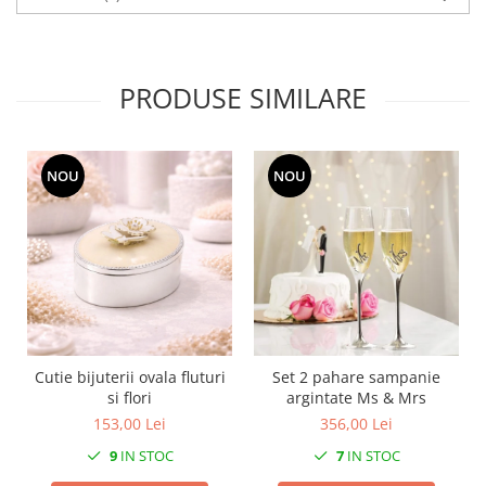
SERENDIPITY WHITE
FLOWER FESTIVAL BLUE
FLOWER FESTIVAL RED
PRODUSE SIMILARE
LOVE BIRDS
CHIQUE VERDE
CHIQUE ROZ
NOU
NOU
CHIQUE STRIPES VERDE
Renaissance Grey
Royal White
CHIQUE STRIPES GALBEN
CHIQUE GALBEN
Cutie bijuterii ovala fluturi
Set 2 pahare sampanie
si flori
argintate Ms & Mrs
153,00 Lei
356,00 Lei
9
IN STOC
7
IN STOC