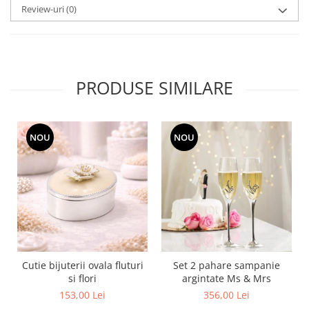
Review-uri
(0)
MORRIS&AMP;CO
KINGSLEY
SERENDIPITY GOLD
SERENDIPITY PLATINUM
CHELSEA
PRODUSE SIMILARE
MEDICEA
CELESTIAL
PATCHWORK WILLOW
NOU
NOU
BLUE LILY
HIBISCUS
SWAN
FLORENTINE TURQUOISE
ANTHEMION GREY
ORCHARD
CREATURES OF CURIOSITY
Cutie bijuterii ovala fluturi
Set 2 pahare sampanie
si flori
argintate Ms & Mrs
JARDIN
153,00 Lei
356,00 Lei
RENAISSANCE RED