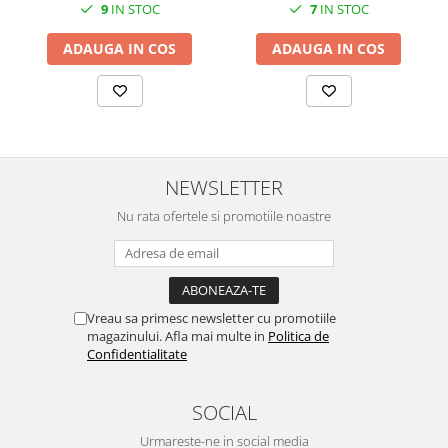
SERENDIPITY WHITE
9
IN STOC
7
IN STOC
FLOWER FESTIVAL BLUE
ADAUGA IN COS
ADAUGA IN COS
FLOWER FESTIVAL RED
LOVE BIRDS
CHIQUE VERDE
CHIQUE ROZ
CHIQUE STRIPES VERDE
NEWSLETTER
Renaissance Grey
Royal White
Nu rata ofertele si promotiile noastre
CHIQUE STRIPES GALBEN
CHIQUE GALBEN
Vreau sa primesc newsletter cu promotiile
magazinului. Afla mai multe in
Politica de
Confidentialitate
SOCIAL
Urmareste-ne in social media