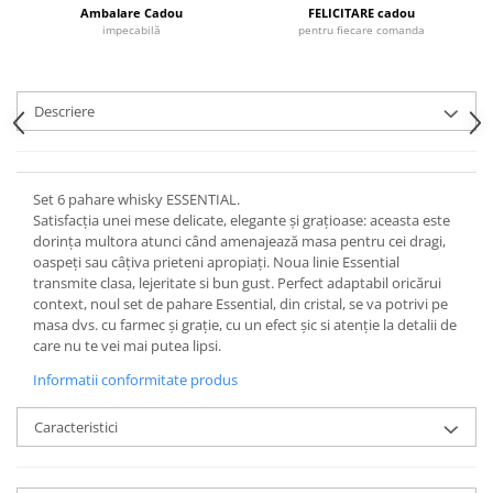
Cote Noire
Ambalare Cadou
FELICITARE cadou
ARRIS
impecabilă
pentru fiecare comanda
CELESTIAL PLATINUM
CORNUCOPIA
INTAGLIO
Descriere
JASPER CONRAN GOLD
RENAISSANCE GOLD
ANTHEMION BLUE
Set 6 pahare whisky ESSENTIAL.
Satisfacția unei mese delicate, elegante și grațioase: aceasta este
BUTTERFLY BLOOM
dorința multora atunci când amenajează masa pentru cei dragi,
OLD COUNTRY ROSES
oaspeți sau câțiva prieteni apropiați. Noua linie Essential
PASHMINA
transmite clasa, lejeritate si bun gust. Perfect adaptabil oricărui
context, noul set de pahare Essential, din cristal, se va potrivi pe
SIGNET PLATINUM
masa dvs. cu farmec și grație, cu un efect șic si atenție la detalii de
CELESTIAL GOLD
care nu te vei mai putea lipsi.
NATURE
Informatii conformitate produs
CHINOISERIE WHITE
JASPER CONRAN WHITE
Caracteristici
GILDED MUSE
WONDERLUST