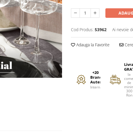
ADAUG
Cod Produs:
53962
Ai nevoie d
Adauga la Favorite
Cere 
Livr
GRA
+20
la
Branduri
come
Autentice
de
mini
Internationale
300
Ron