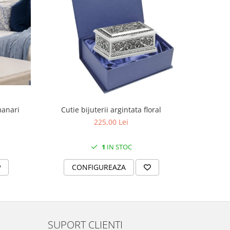
manari
Cutie bijuterii argintata floral
Set portela
farfurii 28
225,00 Lei
1
IN STOC
CONFIGUREAZA
C
SUPORT CLIENTI