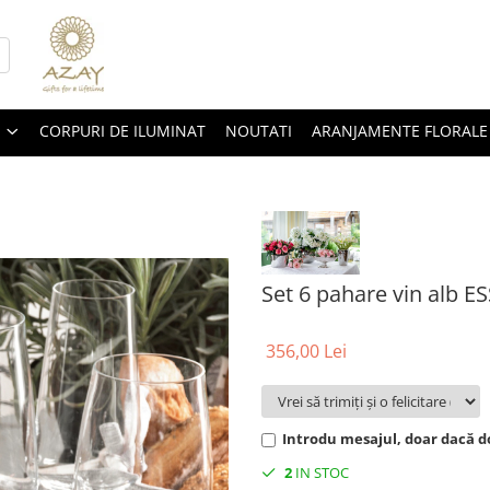
CORPURI DE ILUMINAT
NOUTATI
ARANJAMENTE FLORALE
Set 6 pahare vin alb E
356,00 Lei
Introdu mesajul, doar dacă do
2
IN STOC