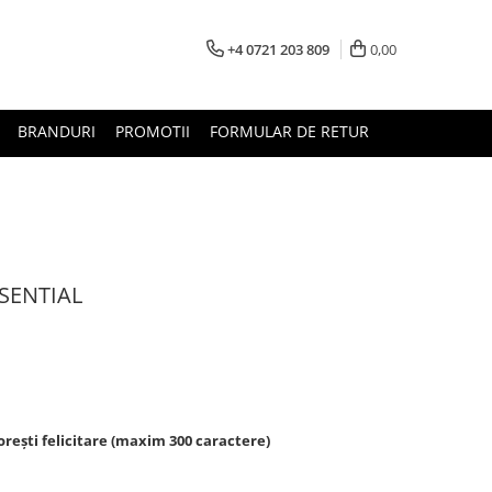
+4 0721 203 809
0,00
BRANDURI
PROMOTII
FORMULAR DE RETUR
SSENTIAL
rești felicitare (maxim 300 caractere)