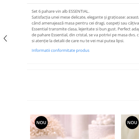
FRAPIERE
GEORGIA
LUCREZIA
VESTA
PAHARE SI ACCESORII
SAMOA
ELISA
CORPORATE
Set 6 pahare vin alb ESSENTIAL.
Satisfacția unei mese delicate, elegante și grațioase: aceas
SET PENTRU BĂUTURI
PIVOINE
TONDO DONI
FLOWER
când amenajează masa pentru cei dragi, oaspeți sau câțiva 
TĂVI SI ACCESORII
ESMERALDA BLANC, GOLD,
ORPHOS
TABLE
Essential transmite clasa, lejeritate si bun gust. Perfect ada
PLATINUM
ACCESORII PENTRU FEMEI
CILI
BABY COLLECTION
de pahare Essential, din cristal, se va potrivi pe masa dvs. c
CHARDONS GOLD, PLATINUM
si atenție la detalii de care nu te vei mai putea lipsi.
SFEȘNICE
GIULIA
ROSE
HEMISPHERE
Informatii conformitate produs
RAME SI ALBUME FOTO
NETTARE DI VINO
LOVE KNOTS SILVER
KHAZARD OR &AMP; PLATINE
CARAFE
NOTTE DI STELLE
WITH LOVE SILVER
JASPER CONRAN PLATINUM
FRUCTIERE ARGINTATE
PLINIO
WITH LOVE BLACK
CHINOISERIE GREEN
ACCESORII PENTRU BĂRBAȚI
YOUNG
WITH LOVE WHITE
100 YEARS
ACCESORII PENTRU BIROU
VIP
INFINITY
BLANC SUR BLANC
BOLURI DECO
PIUME
WISH
GROSGRAIN
AROME DE INTERIOR
AURIS
LOVE KNOTS GOLD
LACE GOLD
TEXTILE
BOTANIC GARDEN
WITH LOVE NOUVEAU
LACE PLATINUM
BIJUTERII
STELLA
WITH LOVE GOLD
EQUESTRIA
NOU
NOU
ARANJAMENTE FLORALE
POLKA BLUE
PERNE
CHEEKY PINK