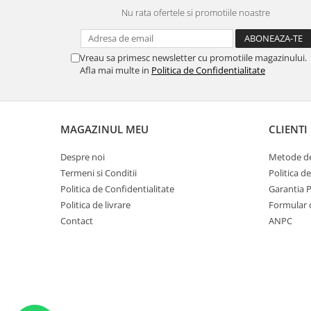
MORRIS&AMP;CO
Nu rata ofertele si promotiile noastre
KINGSLEY
SERENDIPITY GOLD
Vreau sa primesc newsletter cu promotiile magazinului.
SERENDIPITY PLATINUM
Afla mai multe in
Politica de Confidentialitate
CHELSEA
MEDICEA
CELESTIAL
MAGAZINUL MEU
CLIENTI
PATCHWORK WILLOW
BLUE LILY
Despre noi
Metode de
HIBISCUS
Termeni si Conditii
Politica d
Politica de Confidentialitate
Garantia 
SWAN
Politica de livrare
Formular 
FLORENTINE TURQUOISE
Contact
ANPC
ANTHEMION GREY
ORCHARD
CREATURES OF CURIOSITY
JARDIN
RENAISSANCE RED