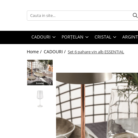
CADOURI
PORȚELAN
CRISTAL
ARGINT
OCAZII
PRODUSE
PRODUSE
PRODUSE
CADOURI
PORȚELAN
CRISTAL
ARGINT
CORPORATE
DECORATIUNI BRAD CRACIUN
DECORATIUNI BRADUL CRACIUN
DECORATIUNI PENTRU CRACIUN
DECORATIUNI PENTRU CRĂCIUN
FARFURII
CEASURI
CADOURI PENTRU BOTEZ
Home /
CADOURI /
Set 6 pahare vin alb ESSENTIAL
FEMEI
CESTI CU FARFURIOARA
CARAFE
CORPURI DE ILUMINAT
NUNTĂ
SETURI DE CEAI
BRICHETE
OBIECTE DECORATIVE
8 MARTIE
CEAINICE
ACCESORII MASA
VAZE SI ACCESORII
VALENTINE'S DAY
CANI
SCRUMIERE
BOLURI DECORATIVE
COPII
ACCESORII PENTRU MASA
VAZE
FRAPIERE
BOTEZ
SUPORT PRAJITURI
FRUCTIERE CRISTAL
ACCESORII PENTRU BAUTURI
NAȘI
SET 3 PIESE
PAHARE
ACCESORII SERVIRE
BĂRBAȚI
PLATOURI
SETURI DE PAHARE
TAVI
PAȘTE
CREMIERE &AMP; ZAHARNITE
FRAPIERE
TACAMURI
TROFEE
BOLURI
SFESNICE PENTRU LUMANARI
SFESNICE SI SUPORTURI LUMANARI