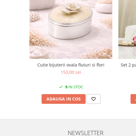
Cote Noire
ARRIS
CELESTIAL PLATINUM
CORNUCOPIA
INTAGLIO
JASPER CONRAN GOLD
RENAISSANCE GOLD
ANTHEMION BLUE
BUTTERFLY BLOOM
Cutie bijuterii ovala fluturi si flori
Set 2 p
OLD COUNTRY ROSES
153,00 Lei
PASHMINA
SIGNET PLATINUM
9
IN STOC
CELESTIAL GOLD
ADAUGA IN COS
NATURE
CHINOISERIE WHITE
JASPER CONRAN WHITE
GILDED MUSE
NEWSLETTER
WONDERLUST