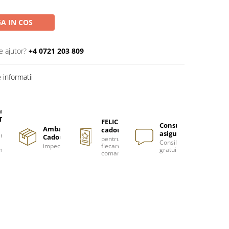
A IN COS
e ajutor?
+4 0721 203 809
informatii
are
TUITA
FELICITARE
Consultanță
Ambalare
cadou
asigurată
nzi
Cadou
pentru
Consiliere
impecabilă
fiecare
m
gratuită
comanda