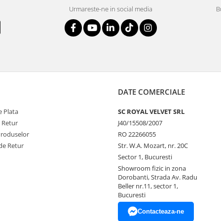
Urmareste-ne in social media
B
DATE COMERCIALE
 Plata
SC ROYAL VELVET SRL
e Retur
J40/15508/2007
Produselor
RO 22266055
de Retur
Str. W.A. Mozart, nr. 20C
Sector 1, Bucuresti
Showroom fizic in zona
Dorobanti, Strada Av. Radu
Beller nr.11, sector 1,
Bucuresti
Contacteaza-ne