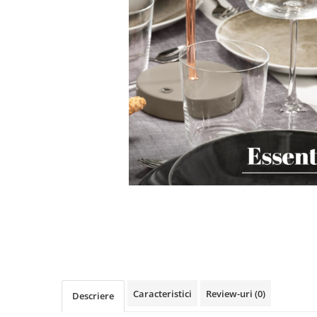
PRET
TAVITE
ACCESORII DECO
RAME FOTO
ACCESORII DECORATIVE
BOXE
SETURI PENTRU CAVIAR
SUB 500
SETURI DE CAFEA
CORPURI DE ILUMINAT
PAHARE SI CANI
SUB 200
BRANDURI
TROFEE
ACCESORII BIROU
SUB 1000
BRANDURI
SUPORTURI PENTRU PRAJITURI
SUB 2000
ROYAL ALBERT
CASETE DE BIJUTERII
SUB 3000
AZAY CASA
WATERFORD
BRANDURI
SUB 5000
JL COQUET
VALENTI
PESTE 5000
JASPER CONRAN
MARIO CIONI
VALENTI
SUB 4000
VERA WANG
ROYAL DOULTON
ARGENESI
PRODUSE
PORTMEIRION
SALVIATI
ARTHUR PRICE OF ENGLAND
VILLA ALTACHIARA
ROYAL ALBERT
CHINELLI
CĂNI
PIP STUDIO
PORTMEIRION
AZAY CASA
ACCESORII PENTRU MASĂ
COLECȚII
AZAY CASA
VERA WANG
SET CEAI &AMP; DESERT
CHINELLI
WEDGWOOD
CEASURI DE INTERIOR
MIRANDA KERR
COLECTII
ROYAL DOULTON
OBIECTE DECORATIVE
NEW COUNTRY ROSES PINK
COLECTII
VAZE DECORATIVE
ROSECONFETTI
BOURGOGNE
Caracteristici
Review-uri
(0)
Descriere
PRODUSE PENTRU CURĂŢAT
POLKA ROSE
LUXE
GOCCIA