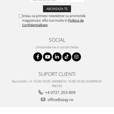
SERENDIPITY WHITE
FLOWER FESTIVAL BLUE
FLOWER FESTIVAL RED
Vreau sa primesc newsletter cu promotiile
magazinului. Afla mai multe in
Politica de
LOVE BIRDS
Confidentialitate
CHIQUE VERDE
CHIQUE ROZ
SOCIAL
CHIQUE STRIPES VERDE
Urmareste-ne in social media
Renaissance Grey
Royal White
CHIQUE STRIPES GALBEN
CHIQUE GALBEN
SUPORT CLIENTI
Bucuresti L-V: 10.00-18.00, SAMBATA: 10.00-16.00, DUMINICA:
INCHIS
+4 0721 203 809
office@azay.ro