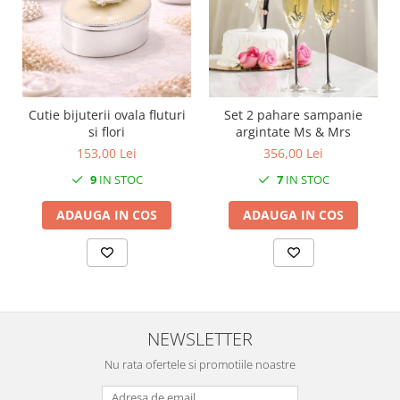
MORRIS&AMP;CO
KINGSLEY
SERENDIPITY GOLD
SERENDIPITY PLATINUM
CHELSEA
Cutie bijuterii ovala fluturi
Set 2 pahare sampanie
MEDICEA
si flori
argintate Ms & Mrs
CELESTIAL
153,00 Lei
356,00 Lei
PATCHWORK WILLOW
9
IN STOC
7
IN STOC
BLUE LILY
ADAUGA IN COS
ADAUGA IN COS
HIBISCUS
SWAN
FLORENTINE TURQUOISE
ANTHEMION GREY
ORCHARD
NEWSLETTER
CREATURES OF CURIOSITY
JARDIN
Nu rata ofertele si promotiile noastre
RENAISSANCE RED