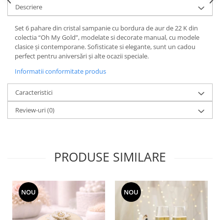
Cote Noire
Descriere
ARRIS
CELESTIAL PLATINUM
Set 6 pahare din cristal sampanie cu bordura de aur de 22 K din
CORNUCOPIA
colectia “Oh My Gold”, modelate si decorate manual, cu modele
clasice și contemporane. Sofisticate si elegante, sunt un cadou
INTAGLIO
perfect pentru aniversări și alte ocazii speciale.
JASPER CONRAN GOLD
Informatii conformitate produs
RENAISSANCE GOLD
ANTHEMION BLUE
Caracteristici
BUTTERFLY BLOOM
Review-uri
(0)
OLD COUNTRY ROSES
PASHMINA
SIGNET PLATINUM
CELESTIAL GOLD
PRODUSE SIMILARE
NATURE
CHINOISERIE WHITE
JASPER CONRAN WHITE
NOU
NOU
GILDED MUSE
WONDERLUST