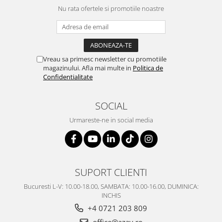
SERENDIPITY WHITE
Nu rata ofertele si promotiile noastre
FLOWER FESTIVAL BLUE
FLOWER FESTIVAL RED
LOVE BIRDS
CHIQUE VERDE
Vreau sa primesc newsletter cu promotiile
magazinului. Afla mai multe in
Politica de
CHIQUE ROZ
Confidentialitate
CHIQUE STRIPES VERDE
Renaissance Grey
SOCIAL
Royal White
CHIQUE STRIPES GALBEN
Urmareste-ne in social media
CHIQUE GALBEN
SUPORT CLIENTI
Bucuresti L-V: 10.00-18.00, SAMBATA: 10.00-16.00, DUMINICA:
INCHIS
+4 0721 203 809