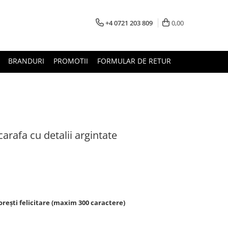
+4 0721 203 809
0,00
BRANDURI
PROMOTII
FORMULAR DE RETUR
arafa cu detalii argintate
rești felicitare (maxim 300 caractere)