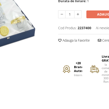
Durata de livrare:
1
ADAUG
Cod Produs:
2237400
Ai nevoi
Adauga la Favorite
Cere 
Livr
GRA
+20
la
Branduri
come
Autentice
de
mini
Internationale
300
Ron