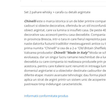
FRAPIERE
GEORGIA
LUCREZIA
VESTA
PAHARE SI ACCESORII
SAMOA
ELISA
CORPORATE
Set 2 pahare whisky + carafa cu detalii argintate
SET PENTRU BĂUTURI
PIVOINE
TONDO DONI
FLOWER
TĂVI SI ACCESORII
ESMERALDA BLANC, GOLD,
ORPHOS
TABLE
Chinelli
este o marca istorica si un de lider printre compan
PLATINUM
cadouri si obiecte decorative, oferindu-le un stil inconfund
ACCESORII PENTRU FEMEI
CILI
BABY COLLECTION
obiect argintat, care va lumina si insufleti casa. De peste 4
CHARDONS GOLD, PLATINUM
SFEȘNICE
GIULIA
ROSE
decorative sau accesorii pentru casa deosebite. Compania 
HEMISPHERE
RAME SI ALBUME FOTO
NETTARE DI VINO
LOVE KNOTS SILVER
in provincia Brescia, intr-o tara in care fierul reprezinta pa
KHAZARD OR &AMP; PLATINE
naste datorita fuziunii traditiilor mestesugaresti antice cu te
CARAFE
NOTTE DI STELLE
WITH LOVE SILVER
prima numita
“Chinelli”
si cea de a 2-a
“Old Britain Sheffiel
JASPER CONRAN PLATINUM
FRUCTIERE ARGINTATE
PLINIO
WITH LOVE BLACK
Valoarea produselor
Chinelli “Made in Italy”
Moda se sch
CHINOISERIE GREEN
ACCESORII PENTRU BĂRBAȚI
YOUNG
WITH LOVE WHITE
evolueaza, dar un singur lucru ramane neschimbat de-a lungu
100 YEARS
deosebita cu care compania isi realizeaza produsele prin p
ACCESORII PENTRU BIROU
VIP
INFINITY
acestora, pentru care italienii sunt renumiti in intreaga lu
BLANC SUR BLANC
BOLURI DECO
PIUME
WISH
domeniul argintariei si a obiectelor destinate cadourilor de
GROSGRAIN
diferite etape: masini avansate tehnologic dau forma placilo
AROME DE INTERIOR
AURIS
LOVE KNOTS GOLD
aplica un strat de argint printr-un sistem unic de acoperire 
LACE GOLD
TEXTILE
BOTANIC GARDEN
WITH LOVE NOUVEAU
pastreaze timp indelungat caracteristicile.
LACE PLATINUM
BIJUTERII
STELLA
WITH LOVE GOLD
EQUESTRIA
ARANJAMENTE FLORALE
Informatii conformitate produs
POLKA BLUE
PERNE
CHEEKY PINK