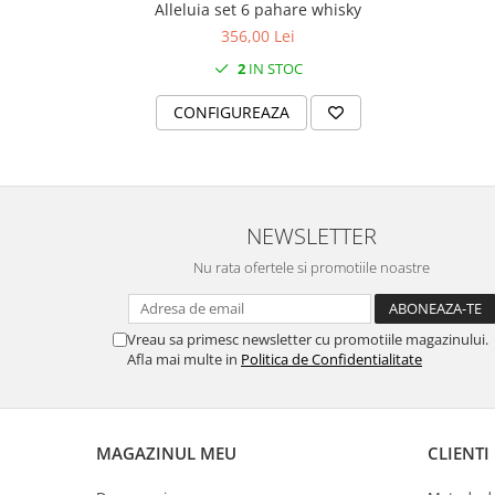
Alleluia set 6 pahare whisky
MORRIS&AMP;CO
356,00 Lei
KINGSLEY
2
IN STOC
SERENDIPITY GOLD
SERENDIPITY PLATINUM
CONFIGUREAZA
CHELSEA
MEDICEA
CELESTIAL
PATCHWORK WILLOW
NEWSLETTER
BLUE LILY
Nu rata ofertele si promotiile noastre
HIBISCUS
SWAN
FLORENTINE TURQUOISE
Vreau sa primesc newsletter cu promotiile magazinului.
Afla mai multe in
Politica de Confidentialitate
ANTHEMION GREY
ORCHARD
CREATURES OF CURIOSITY
JARDIN
MAGAZINUL MEU
CLIENTI
RENAISSANCE RED