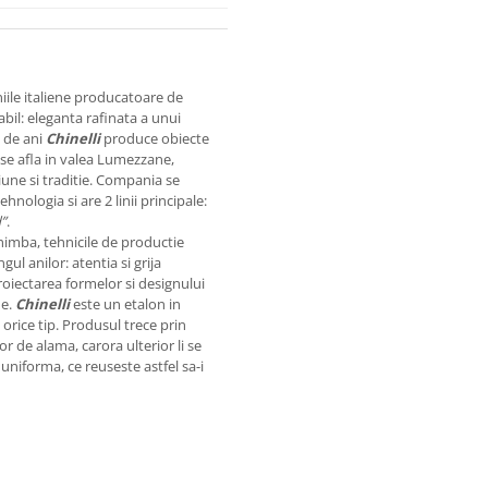
iile italiene producatoare de
abil: eleganta rafinata a unui
0 de ani
Chinelli
produce obiecte
se afla in valea Lumezzane,
siune si traditie. Compania se
hnologia si are 2 linii principale:
d”
.
imba, tehnicile de productie
l anilor: atentia si grija
roiectarea formelor si designului
me.
Chinelli
este un etalon in
 orice tip. Produsul trece prin
r de alama, carora ulterior li se
uniforma, ce reuseste astfel sa-i