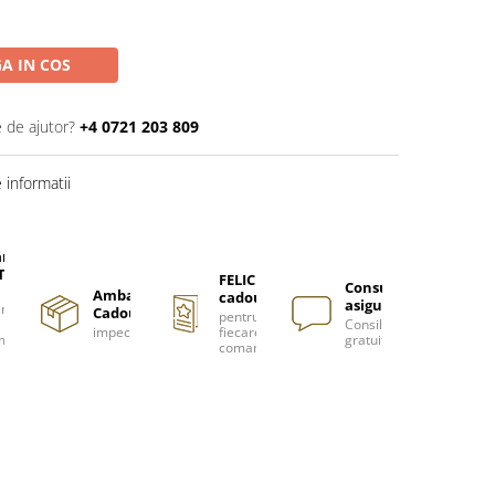
A IN COS
e de ajutor?
+4 0721 203 809
informatii
are
TUITA
FELICITARE
Consultanță
Ambalare
cadou
asigurată
nzi
Cadou
pentru
Consiliere
impecabilă
fiecare
m
gratuită
comanda