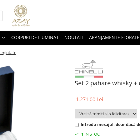
CORPURI DE ILUMINAT
NOUTATI
ARANJAMENTE FLORALE
 argintate
Set 2 pahare whisky + c
1.271,00 Lei
Introdu mesajul, doar dacă do
1
IN STOC