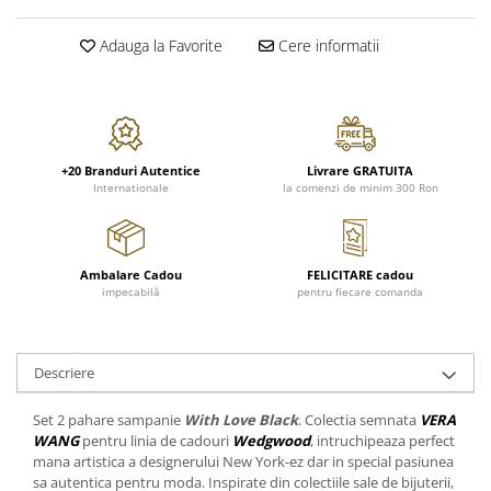
FRAPIERE
GEORGIA
LUCREZIA
VESTA
PAHARE SI ACCESORII
SAMOA
ELISA
CORPORATE
Adauga la Favorite
Cere informatii
SET PENTRU BĂUTURI
PIVOINE
TONDO DONI
FLOWER
TĂVI SI ACCESORII
ESMERALDA BLANC, GOLD,
ORPHOS
TABLE
PLATINUM
ACCESORII PENTRU FEMEI
CILI
BABY COLLECTION
CHARDONS GOLD, PLATINUM
SFEȘNICE
GIULIA
ROSE
HEMISPHERE
+20 Branduri Autentice
Livrare GRATUITA
RAME SI ALBUME FOTO
NETTARE DI VINO
LOVE KNOTS SILVER
Internationale
la comenzi de minim 300 Ron
KHAZARD OR &AMP; PLATINE
CARAFE
NOTTE DI STELLE
WITH LOVE SILVER
JASPER CONRAN PLATINUM
FRUCTIERE ARGINTATE
PLINIO
WITH LOVE BLACK
CHINOISERIE GREEN
ACCESORII PENTRU BĂRBAȚI
YOUNG
WITH LOVE WHITE
Ambalare Cadou
FELICITARE cadou
100 YEARS
ACCESORII PENTRU BIROU
VIP
INFINITY
impecabilă
pentru fiecare comanda
BLANC SUR BLANC
BOLURI DECO
PIUME
WISH
GROSGRAIN
AROME DE INTERIOR
AURIS
LOVE KNOTS GOLD
LACE GOLD
Descriere
TEXTILE
BOTANIC GARDEN
WITH LOVE NOUVEAU
LACE PLATINUM
BIJUTERII
STELLA
WITH LOVE GOLD
Set 2 pahare sampanie
With Love Black
. Colectia semnata
VERA
EQUESTRIA
ARANJAMENTE FLORALE
WANG
pentru linia de cadouri
Wedgwood
, intruchipeaza perfect
POLKA BLUE
mana artistica a designerului New York-ez dar in special pasiunea
PERNE
sa autentica pentru moda. Inspirate din colectiile sale de bijuterii,
CHEEKY PINK