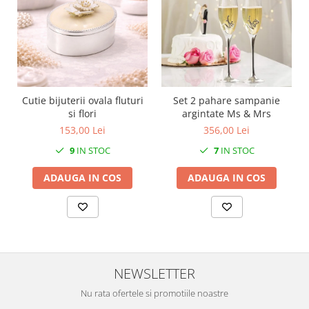
SERENDIPITY WHITE
FLOWER FESTIVAL BLUE
FLOWER FESTIVAL RED
LOVE BIRDS
CHIQUE VERDE
CHIQUE ROZ
Cutie bijuterii ovala fluturi
Set 2 pahare sampanie
CHIQUE STRIPES VERDE
si flori
argintate Ms & Mrs
153,00 Lei
356,00 Lei
Renaissance Grey
Royal White
9
IN STOC
7
IN STOC
CHIQUE STRIPES GALBEN
ADAUGA IN COS
ADAUGA IN COS
CHIQUE GALBEN
NEWSLETTER
Nu rata ofertele si promotiile noastre