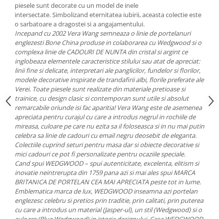
Cote Noire
piesele sunt decorate cu un model de inele
ARRIS
intersectate. Simbolizand eternitatea iubirii, aceasta colectie este
CELESTIAL PLATINUM
o sarbatoare a dragostei si a angajamentului.
Incepand cu 2002 Vera Wang semneaza o linie de portelanuri
CORNUCOPIA
englezesti Bone China produse in colaborarea cu Wedgwood si o
INTAGLIO
complexa linie de CADOURI DE NUNTA din cristal si argint ce
JASPER CONRAN GOLD
inglobeaza elementele caracteristice stilului sau atat de apreciat:
linii fine si delicate, interpretari ale panglicilor, fundelor si florilor,
RENAISSANCE GOLD
modele decorative inspirate de trandafirii albi, florile preferate ale
ANTHEMION BLUE
Verei. Toate piesele sunt realizate din materiale pretioase si
trainice, cu design clasic si contemporan sunt utile si absolut
BUTTERFLY BLOOM
remarcabile oriunde isi fac aparitia! Vera Wang este de asemenea
OLD COUNTRY ROSES
apreciata pentru curajul cu care a introdus negrul in rochiile de
PASHMINA
mireasa, culoare pe care nu ezita sa il foloseasca si in nu mai putin
celebra sa linie de cadouri cu email negru deosebit de eleganta.
SIGNET PLATINUM
Colectiile cuprind seturi pentru masa dar si obiecte decorative si
CELESTIAL GOLD
mici cadouri ce pot fi personalizate pentru ocaziile speciale.
NATURE
Cand spui WEDGWOOD – spui autenticitate, excelenta, elitism si
inovatie neintrerupta din 1759 pana azi si mai ales spui MARCA
CHINOISERIE WHITE
BRITANICA DE PORTELAN CEA MAI APRECIATA peste tot in lume.
JASPER CONRAN WHITE
Emblematica marca de lux, WEDGWOOD inseamna azi portelan
GILDED MUSE
englezesc celebru si pretios prin traditie, prin calitati, prin puterea
cu care a introdus un material (Jasper-ul), un stil (Wedgwood) si o
WONDERLUST