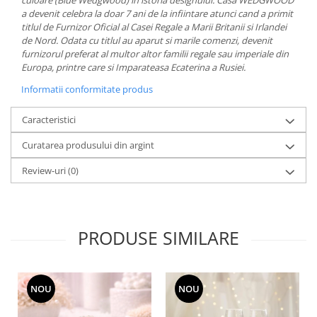
culoare (Blue Wedgwood) in istoria designului. Casa WEDGWOOD
MORRIS&AMP;CO
a devenit celebra la doar 7 ani de la infiintare atunci cand a primit
titlul de Furnizor Oficial al Casei Regale a Marii Britanii si Irlandei
KINGSLEY
de Nord. Odata cu titlul au aparut si marile comenzi, devenit
SERENDIPITY GOLD
furnizorul preferat al multor altor familii regale sau imperiale din
SERENDIPITY PLATINUM
Europa, printre care si Imparateasa Ecaterina a Rusiei.
CHELSEA
Informatii conformitate produs
MEDICEA
Caracteristici
CELESTIAL
PATCHWORK WILLOW
Curatarea produsului din argint
BLUE LILY
Review-uri
(0)
HIBISCUS
SWAN
FLORENTINE TURQUOISE
ANTHEMION GREY
PRODUSE SIMILARE
ORCHARD
CREATURES OF CURIOSITY
JARDIN
NOU
NOU
RENAISSANCE RED