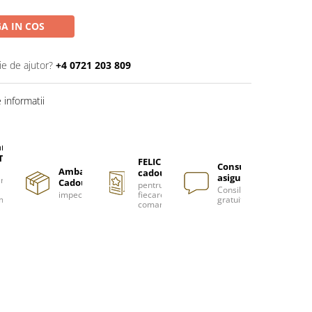
A IN COS
ie de ajutor?
+4 0721 203 809
informatii
are
TUITA
FELICITARE
Consultanță
Ambalare
cadou
asigurată
nzi
Cadou
pentru
Consiliere
impecabilă
fiecare
m
gratuită
comanda