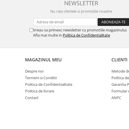
NEWSLETTER
SERENDIPITY WHITE
FLOWER FESTIVAL BLUE
Nu rata ofertele si promotiile noastre
FLOWER FESTIVAL RED
LOVE BIRDS
Vreau sa primesc newsletter cu promotiile magazinului.
CHIQUE VERDE
Afla mai multe in
Politica de Confidentialitate
CHIQUE ROZ
CHIQUE STRIPES VERDE
Renaissance Grey
MAGAZINUL MEU
CLIENTI
Royal White
CHIQUE STRIPES GALBEN
Despre noi
Metode de
CHIQUE GALBEN
Termeni si Conditii
Politica d
Politica de Confidentialitate
Garantia 
Politica de livrare
Formular 
Contact
ANPC