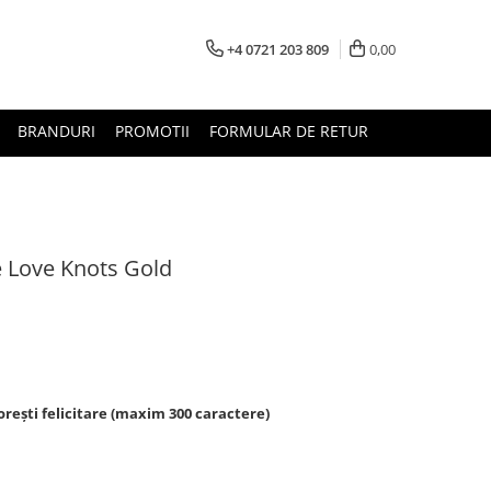
+4 0721 203 809
0,00
BRANDURI
PROMOTII
FORMULAR DE RETUR
 Love Knots Gold
rești felicitare (maxim 300 caractere)