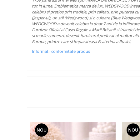
Cote Noire
1759 pana azi si mai ales spui MARCA BRITANICA DE POR
tot in lume. Emblematica marca de lux, WEDGWOOD inseam
ARRIS
celebru si pretios prin traditie, prin calitati, prin puterea 
CELESTIAL PLATINUM
(Jasper-ul), un stil (Wedgwood) si o culoare (Blue Wedgwood
CORNUCOPIA
WEDGWOOD a devenit celebra la doar 7 ani de la infiintare a
Furnizor Oficial al Casei Regale a Marii Britanii si Irlandei 
INTAGLIO
si marile comenzi, devenit furnizorul preferat al multor alto
JASPER CONRAN GOLD
Europa, printre care si Imparateasa Ecaterina a Rusiei.
RENAISSANCE GOLD
Informatii conformitate produs
ANTHEMION BLUE
BUTTERFLY BLOOM
OLD COUNTRY ROSES
PASHMINA
SIGNET PLATINUM
CELESTIAL GOLD
NATURE
CHINOISERIE WHITE
JASPER CONRAN WHITE
GILDED MUSE
NOU
NOU
WONDERLUST