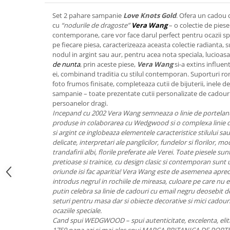
FRAPIERE
GEORGIA
LUCREZIA
VESTA
Set 2 pahare sampanie
Love Knots Gold
. Ofera un cadou
PAHARE SI ACCESORII
SAMOA
ELISA
CORPORATE
cu
“nodurile de dragoste”
Vera Wang
– o colectie de pies
SET PENTRU BĂUTURI
PIVOINE
TONDO DONI
FLOWER
contemporane, care vor face darul perfect pentru ocazii sp
TĂVI SI ACCESORII
ESMERALDA BLANC, GOLD,
ORPHOS
TABLE
pe fiecare piesa, caracterizeaza aceasta colectie radianta,
PLATINUM
nodul in argint sau aur, pentru acea nota speciala, lucioas
ACCESORII PENTRU FEMEI
CILI
BABY COLLECTION
de nunta
, prin aceste piese,
Vera Wang
si-a extins influe
CHARDONS GOLD, PLATINUM
SFEȘNICE
GIULIA
ROSE
ei, combinand traditia cu stilul contemporan. Suporturi r
HEMISPHERE
RAME SI ALBUME FOTO
NETTARE DI VINO
LOVE KNOTS SILVER
foto frumos finisate, completeaza cutii de bijuterii, inele d
KHAZARD OR &AMP; PLATINE
sampanie – toate prezentate cutii personalizate de cadouri 
CARAFE
NOTTE DI STELLE
WITH LOVE SILVER
persoanelor dragi.
JASPER CONRAN PLATINUM
FRUCTIERE ARGINTATE
PLINIO
WITH LOVE BLACK
Incepand cu 2002 Vera Wang semneaza o linie de portelanu
CHINOISERIE GREEN
produse in colaborarea cu Wedgwood si o complexa linie 
ACCESORII PENTRU BĂRBAȚI
YOUNG
WITH LOVE WHITE
si argint ce inglobeaza elementele caracteristice stilului sau a
100 YEARS
ACCESORII PENTRU BIROU
VIP
INFINITY
delicate, interpretari ale panglicilor, fundelor si florilor, m
BLANC SUR BLANC
BOLURI DECO
PIUME
WISH
trandafirii albi, florile preferate ale Verei. Toate piesele su
GROSGRAIN
pretioase si trainice, cu design clasic si contemporan sunt 
AROME DE INTERIOR
AURIS
LOVE KNOTS GOLD
oriunde isi fac aparitia! Vera Wang este de asemenea apreci
LACE GOLD
TEXTILE
BOTANIC GARDEN
WITH LOVE NOUVEAU
introdus negrul in rochiile de mireasa, culoare pe care nu ez
LACE PLATINUM
BIJUTERII
STELLA
WITH LOVE GOLD
putin celebra sa linie de cadouri cu email negru deosebit de
EQUESTRIA
seturi pentru masa dar si obiecte decorative si mici cadour
ARANJAMENTE FLORALE
ocaziile speciale.
POLKA BLUE
PERNE
Cand spui WEDGWOOD – spui autenticitate, excelenta, eliti
CHEEKY PINK