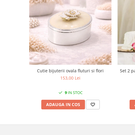
MORRIS&AMP;CO
KINGSLEY
SERENDIPITY GOLD
SERENDIPITY PLATINUM
CHELSEA
MEDICEA
CELESTIAL
PATCHWORK WILLOW
BLUE LILY
Cutie bijuterii ovala fluturi si flori
Set 2 p
HIBISCUS
153,00 Lei
SWAN
FLORENTINE TURQUOISE
9
IN STOC
ANTHEMION GREY
ADAUGA IN COS
ORCHARD
CREATURES OF CURIOSITY
JARDIN
RENAISSANCE RED