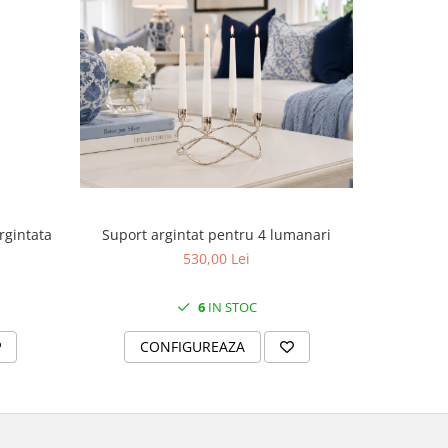
Suport argintat pentru 4 lumanari
rgintata
Cutie
530,00 Lei
6
IN STOC
CONFIGUREAZA
C