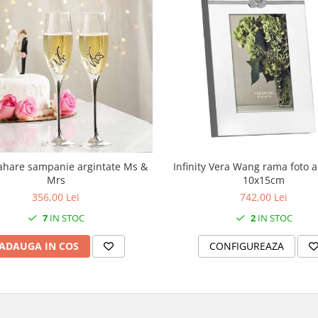
ahare sampanie argintate Ms &
Infinity Vera Wang rama foto a
Mrs
10x15cm
356,00 Lei
742,00 Lei
7
IN STOC
2
IN STOC
ADAUGA IN COS
CONFIGUREAZA