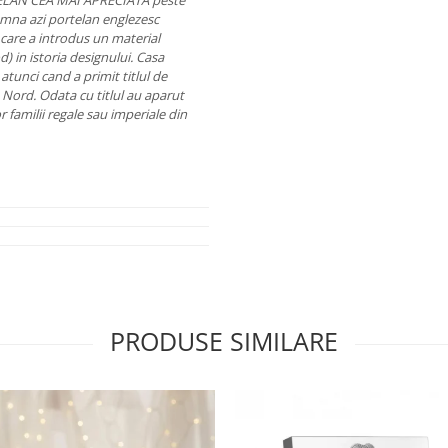
TELAN CEA MAI APRECIATA peste
na azi portelan englezesc
cu care a introdus un material
) in istoria designului. Casa
tunci cand a primit titlul de
de Nord. Odata cu titlul au aparut
r familii regale sau imperiale din
PRODUSE SIMILARE