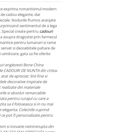
 ce exprima romantismul modern
e de cadou elegante, dar
eciale. Nodurile frumos aranjate
 surprinzand sentimentul de a lega
a. Special create pentru
cadouri
nta asupra dragostei prin farmecul
omantice pentru lumanari si rame
e servet si deosebitele pahare de
uimitoare, gata sa fie oferite
ri englezesti Bone China
de CADOURI DE NUNTA din cristal
tat de apreciat: linii fine si
odele decorative inspirate de
nt realizate din materiale
utile si absolut remarcabile
ata pentru curajul cu care a
ita sa il foloseasca si in nu mai
 eleganta. Colectiile cuprind
i ce pot fi personalizate pentru
sm si inovatie neintrerupta din