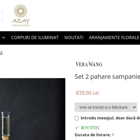
CORPURI DE ILUMINAT
NOUTATI
ARANJAMENTE FLORALE
ld
Set 2 pahare sampanie
839,00 Lei
Introdu mesajul, doar dacă do
3
IN STOC
Durata de livrare:
1