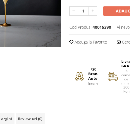
ADAUG
Cod Produs:
40015390
Ai nevo
Adauga la Favorite
Cere 
Livr
GRA
+20
la
Branduri
come
Autentice
de
mini
Internationale
300
Ron
 argint
Review-uri
(0)