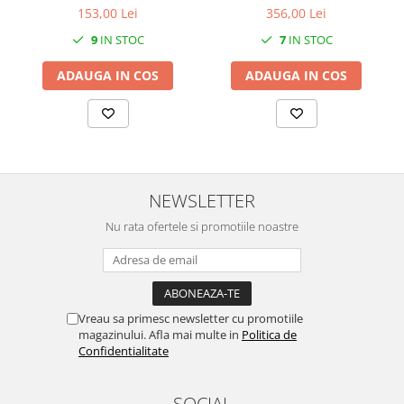
SERENDIPITY WHITE
153,00 Lei
356,00 Lei
FLOWER FESTIVAL BLUE
9
IN STOC
7
IN STOC
FLOWER FESTIVAL RED
ADAUGA IN COS
ADAUGA IN COS
LOVE BIRDS
CHIQUE VERDE
CHIQUE ROZ
CHIQUE STRIPES VERDE
Renaissance Grey
Royal White
NEWSLETTER
CHIQUE STRIPES GALBEN
Nu rata ofertele si promotiile noastre
CHIQUE GALBEN
Vreau sa primesc newsletter cu promotiile
magazinului. Afla mai multe in
Politica de
Confidentialitate
SOCIAL