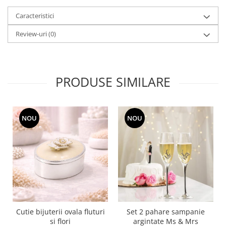
MORRIS&AMP;CO
Caracteristici
KINGSLEY
SERENDIPITY GOLD
Review-uri
(0)
SERENDIPITY PLATINUM
CHELSEA
MEDICEA
PRODUSE SIMILARE
CELESTIAL
PATCHWORK WILLOW
BLUE LILY
NOU
NOU
HIBISCUS
SWAN
FLORENTINE TURQUOISE
ANTHEMION GREY
ORCHARD
CREATURES OF CURIOSITY
JARDIN
Cutie bijuterii ovala fluturi
Set 2 pahare sampanie
RENAISSANCE RED
si flori
argintate Ms & Mrs