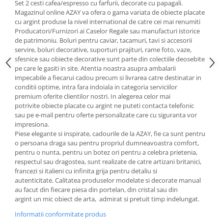
Cote Noire
Set 2 cesti cafea/espresso cu farfurii, decorate cu papagali.
ARRIS
Magazinul online AZAY va ofera o gama variata de obiecte placate
cu argint produse la nivel international de catre cei mai renumiti
CELESTIAL PLATINUM
Producatori/Furnizori ai Caselor Regale sau manufacturi istorice
CORNUCOPIA
de patrimoniu. Boluri pentru caviar, tacamuri, tavi si accesorii
INTAGLIO
servire, boluri decorative, suporturi prajituri, rame foto, vaze,
sfesnice sau obiecte decorative sunt parte din colectiile deosebite
JASPER CONRAN GOLD
pe care le gasiti in site. Atentia noastra asupra ambalarii
RENAISSANCE GOLD
impecabile a fiecarui cadou precum si livrarea catre destinatar in
ANTHEMION BLUE
conditii optime, intra fara indoiala in categoria serviciilor
premium oferite clientilor nostri. In alegerea celor mai
BUTTERFLY BLOOM
potrivite obiecte placate cu argint ne puteti contacta telefonic
OLD COUNTRY ROSES
sau pe e-mail pentru oferte personalizate care cu siguranta vor
impresiona.
PASHMINA
Piese elegante si inspirate, cadourile de la AZAY, fie ca sunt pentru
SIGNET PLATINUM
o persoana draga sau pentru propriul dumneavoastra comfort,
CELESTIAL GOLD
pentru o nunta, pentru un botez ori pentru a celebra prietenia,
respectul sau dragostea, sunt realizate de catre artizani britanici,
NATURE
francezi si italieni cu infinita grija pentru detaliu si
CHINOISERIE WHITE
autenticitate. Calitatea produselor modelate si decorate manual
JASPER CONRAN WHITE
au facut din fiecare piesa din portelan, din cristal sau din
argint un mic obiect de arta, admirat si pretuit timp indelungat.
GILDED MUSE
WONDERLUST
Informatii conformitate produs