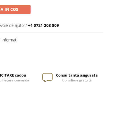
A IN COS
evoie de ajutor?
+4 0721 203 809
informatii
ICITARE cadou
Consultanță asigurată
u fiecare comanda
Consiliere gratuită