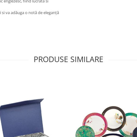
ic englezesc, fiind lucrata si
tii si va adăuga o notă de eleganță
PRODUSE SIMILARE