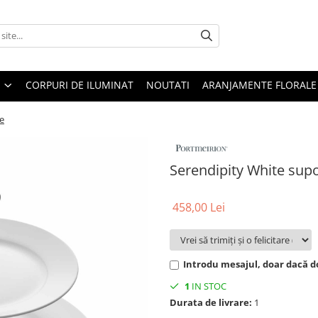
CORPURI DE ILUMINAT
NOUTATI
ARANJAMENTE FLORALE
le
Serendipity White supor
458,00 Lei
Introdu mesajul, doar dacă do
1
IN STOC
Durata de livrare:
1