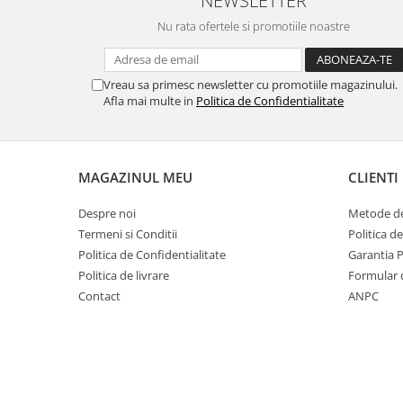
MORRIS&AMP;CO
Nu rata ofertele si promotiile noastre
KINGSLEY
SERENDIPITY GOLD
SERENDIPITY PLATINUM
Vreau sa primesc newsletter cu promotiile magazinului.
Afla mai multe in
Politica de Confidentialitate
CHELSEA
MEDICEA
CELESTIAL
MAGAZINUL MEU
CLIENTI
PATCHWORK WILLOW
BLUE LILY
Despre noi
Metode de
HIBISCUS
Termeni si Conditii
Politica d
SWAN
Politica de Confidentialitate
Garantia 
FLORENTINE TURQUOISE
Politica de livrare
Formular 
ANTHEMION GREY
Contact
ANPC
ORCHARD
CREATURES OF CURIOSITY
JARDIN
RENAISSANCE RED