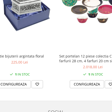
Set portelan 12 piese colectia C
ie bijuterii argintata floral
farfurii 28 cm, 4 farfuri 20 cm s
225,00 Lei
supa 15 cm)
2.018,00 Lei
1
IN STOC
1
IN STOC
CONFIGUREAZA
CONFIGUREAZA
SOCIAL