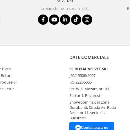
Urmareste-ne in social media
B
DATE COMERCIALE
 Plata
SC ROYAL VELVET SRL
e Retur
J40/15508/2007
Produselor
RO 22266055
de Retur
Str. W.A. Mozart, nr. 20C
Sector 1, Bucuresti
Showroom fizic in zona
Dorobanti, Strada Av. Radu
Beller nr.11, sector 1,
Bucuresti
Contacteaza-ne