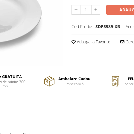
ADAUG
Cod Produs:
SDP5589-XB
Ai n
Adauga la Favorite
Cere 
re GRATUITA
Ambalare Cadou
FEL
i de minim 300
impecabilă
pentr
Ron