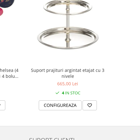
helsea (4
Set 2 
Suport prajituri argintat etajat cu 3
i 4 boluri
nivele
665,00 Lei
4
IN STOC
C
CONFIGUREAZA
SUPORT CLIENTI