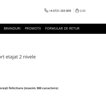
+4 0721 203 809
0,00
BRANDURI
PROMOTII
FORMULAR DE RETUR
t etajat 2 nivele
rești felicitare (maxim 300 caractere)