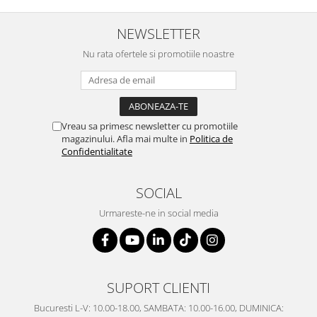
SERENDIPITY WHITE
FLOWER FESTIVAL BLUE
NEWSLETTER
FLOWER FESTIVAL RED
Nu rata ofertele si promotiile noastre
LOVE BIRDS
CHIQUE VERDE
CHIQUE ROZ
CHIQUE STRIPES VERDE
Vreau sa primesc newsletter cu promotiile
Renaissance Grey
magazinului. Afla mai multe in
Politica de
Confidentialitate
Royal White
CHIQUE STRIPES GALBEN
SOCIAL
CHIQUE GALBEN
Urmareste-ne in social media
SUPORT CLIENTI
Bucuresti L-V: 10.00-18.00, SAMBATA: 10.00-16.00, DUMINICA: