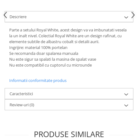
Cote Noire
ARRIS
CELESTIAL PLATINUM
Descriere
CORNUCOPIA
Parte a setului Royal White, acest design va va imbunatati vesela
INTAGLIO
la un inalt nivel. Colectial Royal White are un design rafinat, cu
JASPER CONRAN GOLD
elemente subtile de albastru cobalt si detalii aurii.
RENAISSANCE GOLD
Ingrijire: material 100% portelan
Se recomanda doar spalarea manuala
ANTHEMION BLUE
Nu este sigur sa spalati la masina de spalat vase
BUTTERFLY BLOOM
Nu este compatibil cu cuptorul cu microunde
OLD COUNTRY ROSES
PASHMINA
Informatii conformitate produs
SIGNET PLATINUM
Caracteristici
CELESTIAL GOLD
NATURE
Review-uri
(0)
CHINOISERIE WHITE
JASPER CONRAN WHITE
GILDED MUSE
PRODUSE SIMILARE
WONDERLUST