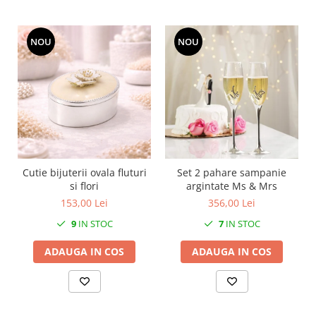
MORRIS&AMP;CO
KINGSLEY
NOU
NOU
SERENDIPITY GOLD
SERENDIPITY PLATINUM
CHELSEA
MEDICEA
CELESTIAL
PATCHWORK WILLOW
BLUE LILY
Cutie bijuterii ovala fluturi
Set 2 pahare sampanie
HIBISCUS
si flori
argintate Ms & Mrs
SWAN
153,00 Lei
356,00 Lei
FLORENTINE TURQUOISE
9
IN STOC
7
IN STOC
ANTHEMION GREY
ORCHARD
ADAUGA IN COS
ADAUGA IN COS
CREATURES OF CURIOSITY
JARDIN
RENAISSANCE RED