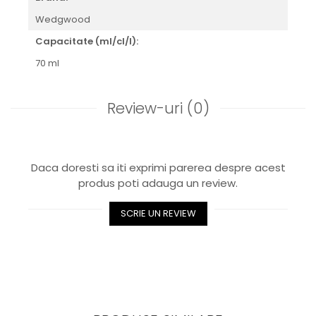
Royal White
Wedgwood
CHIQUE STRIPES GALBEN
Capacitate (ml/cl/l):
CHIQUE GALBEN
70 ml
Review-uri
(0)
Daca doresti sa iti exprimi parerea despre acest
produs poti adauga un review.
SCRIE UN REVIEW