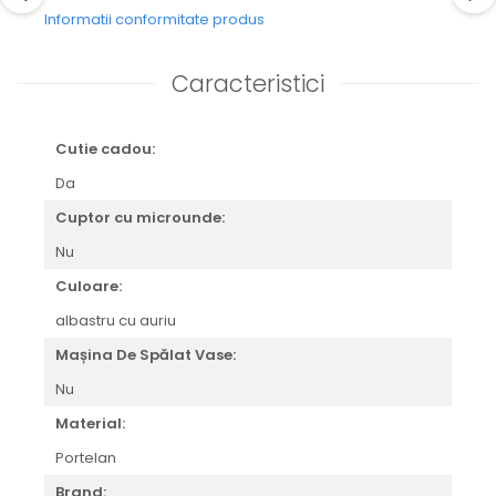
CELESTIAL
Informatii conformitate produs
PATCHWORK WILLOW
BLUE LILY
Caracteristici
HIBISCUS
SWAN
FLORENTINE TURQUOISE
Cutie cadou:
ANTHEMION GREY
Da
ORCHARD
Cuptor cu microunde:
CREATURES OF CURIOSITY
JARDIN
Nu
RENAISSANCE RED
Culoare:
SERENDIPITY WHITE
albastru cu auriu
FLOWER FESTIVAL BLUE
Mașina De Spălat Vase:
FLOWER FESTIVAL RED
LOVE BIRDS
Nu
CHIQUE VERDE
Material:
CHIQUE ROZ
Portelan
CHIQUE STRIPES VERDE
Renaissance Grey
Brand: