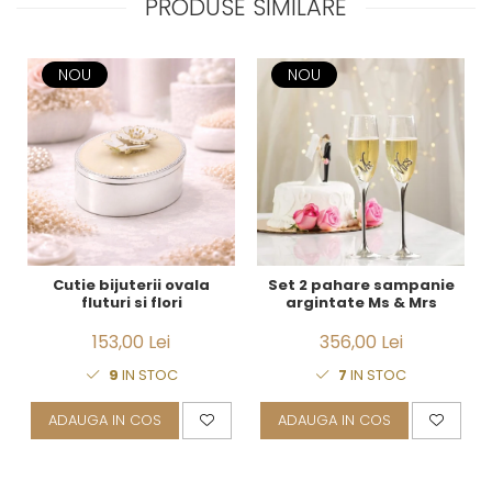
PRODUSE SIMILARE
NOU
NOU
Cutie bijuterii ovala
Set 2 pahare sampanie
fluturi si flori
argintate Ms & Mrs
153,00 Lei
356,00 Lei
9
IN STOC
7
IN STOC
ADAUGA IN COS
ADAUGA IN COS