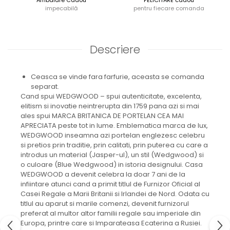
JASPER CONRAN GOLD
Ambalare Cadou
FELICITARE cadou
impecabilă
pentru fiecare comanda
RENAISSANCE GOLD
ANTHEMION BLUE
BUTTERFLY BLOOM
Descriere
OLD COUNTRY ROSES
PASHMINA
SIGNET PLATINUM
Ceasca se vinde fara farfurie, aceasta se comanda
separat.
CELESTIAL GOLD
Cand spui WEDGWOOD – spui autenticitate, excelenta,
NATURE
elitism si inovatie neintrerupta din 1759 pana azi si mai
CHINOISERIE WHITE
ales spui MARCA BRITANICA DE PORTELAN CEA MAI
JASPER CONRAN WHITE
APRECIATA peste tot in lume. Emblematica marca de lux,
WEDGWOOD inseamna azi portelan englezesc celebru
GILDED MUSE
si pretios prin traditie, prin calitati, prin puterea cu care a
WONDERLUST
introdus un material (Jasper-ul), un stil (Wedgwood) si
MORRIS&AMP;CO
o culoare (Blue Wedgwood) in istoria designului. Casa
KINGSLEY
WEDGWOOD a devenit celebra la doar 7 ani de la
infiintare atunci cand a primit titlul de Furnizor Oficial al
SERENDIPITY GOLD
Casei Regale a Marii Britanii si Irlandei de Nord. Odata cu
SERENDIPITY PLATINUM
titlul au aparut si marile comenzi, devenit furnizorul
CHELSEA
preferat al multor altor familii regale sau imperiale din
MEDICEA
Europa, printre care si Imparateasa Ecaterina a Rusiei.