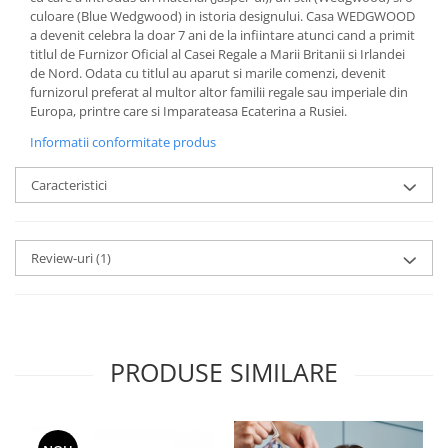
MORRIS&AMP;CO
culoare (Blue Wedgwood) in istoria designului. Casa WEDGWOOD
a devenit celebra la doar 7 ani de la infiintare atunci cand a primit
KINGSLEY
titlul de Furnizor Oficial al Casei Regale a Marii Britanii si Irlandei
SERENDIPITY GOLD
de Nord. Odata cu titlul au aparut si marile comenzi, devenit
SERENDIPITY PLATINUM
furnizorul preferat al multor altor familii regale sau imperiale din
Europa, printre care si Imparateasa Ecaterina a Rusiei.
CHELSEA
Informatii conformitate produs
MEDICEA
CELESTIAL
Caracteristici
PATCHWORK WILLOW
BLUE LILY
HIBISCUS
Review-uri
(1)
SWAN
FLORENTINE TURQUOISE
ANTHEMION GREY
ORCHARD
PRODUSE SIMILARE
CREATURES OF CURIOSITY
JARDIN
RENAISSANCE RED