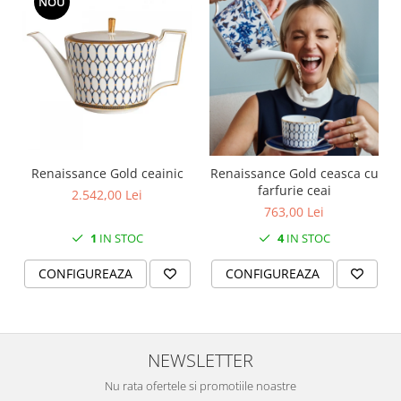
NOU
SERENDIPITY WHITE
FLOWER FESTIVAL BLUE
FLOWER FESTIVAL RED
LOVE BIRDS
CHIQUE VERDE
CHIQUE ROZ
CHIQUE STRIPES VERDE
Renaissance Grey
Renaissance Gold ceainic
Renaissance Gold ceasca cu
farfurie ceai
Royal White
2.542,00 Lei
763,00 Lei
CHIQUE STRIPES GALBEN
1
IN STOC
4
IN STOC
CHIQUE GALBEN
CONFIGUREAZA
CONFIGUREAZA
NEWSLETTER
Nu rata ofertele si promotiile noastre