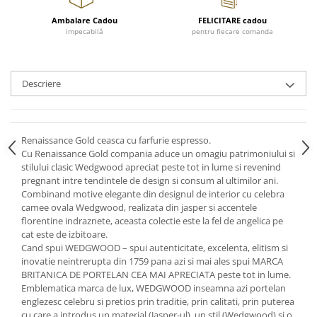
Cote Noire
ARRIS
Ambalare Cadou
FELICITARE cadou
CELESTIAL PLATINUM
impecabilă
pentru fiecare comanda
CORNUCOPIA
INTAGLIO
Descriere
JASPER CONRAN GOLD
RENAISSANCE GOLD
ANTHEMION BLUE
Renaissance Gold ceasca cu farfurie espresso.
BUTTERFLY BLOOM
Cu Renaissance Gold compania aduce un omagiu patrimoniului si
OLD COUNTRY ROSES
stilului clasic Wedgwood apreciat peste tot in lume si revenind
PASHMINA
pregnant intre tendintele de design si consum al ultimilor ani.
Combinand motive elegante din designul de interior cu celebra
SIGNET PLATINUM
camee ovala Wedgwood, realizata din jasper si accentele
CELESTIAL GOLD
florentine indraznete, aceasta colectie este la fel de angelica pe
cat este de izbitoare.
NATURE
Cand spui WEDGWOOD – spui autenticitate, excelenta, elitism si
CHINOISERIE WHITE
inovatie neintrerupta din 1759 pana azi si mai ales spui MARCA
JASPER CONRAN WHITE
BRITANICA DE PORTELAN CEA MAI APRECIATA peste tot in lume.
Emblematica marca de lux, WEDGWOOD inseamna azi portelan
GILDED MUSE
englezesc celebru si pretios prin traditie, prin calitati, prin puterea
WONDERLUST
cu care a introdus un material (Jasper-ul), un stil (Wedgwood) si o