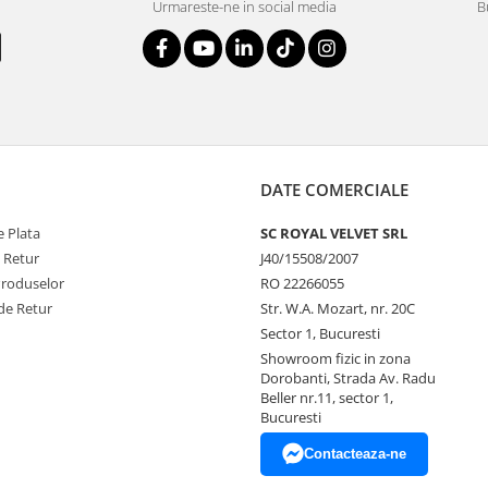
Urmareste-ne in social media
B
DATE COMERCIALE
 Plata
SC ROYAL VELVET SRL
e Retur
J40/15508/2007
Produselor
RO 22266055
de Retur
Str. W.A. Mozart, nr. 20C
Sector 1, Bucuresti
Showroom fizic in zona
Dorobanti, Strada Av. Radu
Beller nr.11, sector 1,
Bucuresti
Contacteaza-ne