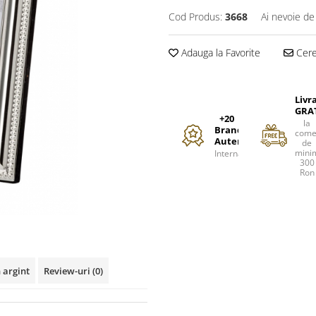
Cod Produs:
3668
Ai nevoie de
Adauga la Favorite
Cere 
Livr
GRA
+20
la
Branduri
come
Autentice
de
mini
Internationale
300
Ron
 argint
Review-uri
(0)