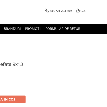
+4 0721 203 809
0,00
BRANDURI
PROMOTII
FORMULAR DE RETUR
efata 9x13
A IN COS