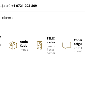
 ajutor?
+4 0721 203 809
informatii
are
TUITA
FELICITARE
Consultanță
Ambalare
cadou
asigurată
nzi
Cadou
pentru
Consiliere
impecabilă
fiecare
m
gratuită
comanda