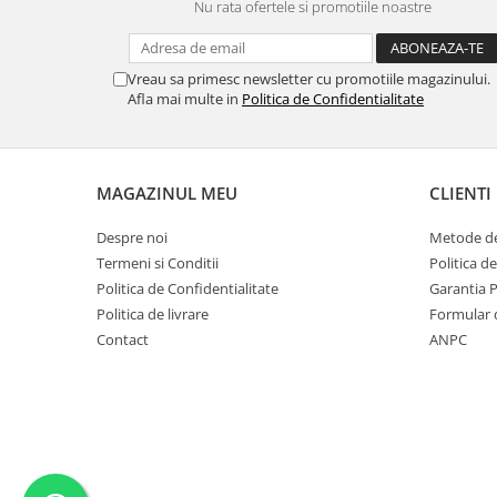
Nu rata ofertele si promotiile noastre
MORRIS&AMP;CO
KINGSLEY
SERENDIPITY GOLD
Vreau sa primesc newsletter cu promotiile magazinului.
Afla mai multe in
Politica de Confidentialitate
SERENDIPITY PLATINUM
CHELSEA
MEDICEA
CELESTIAL
MAGAZINUL MEU
CLIENTI
PATCHWORK WILLOW
Despre noi
Metode de
BLUE LILY
Termeni si Conditii
Politica d
HIBISCUS
Politica de Confidentialitate
Garantia 
SWAN
Politica de livrare
Formular 
FLORENTINE TURQUOISE
Contact
ANPC
ANTHEMION GREY
ORCHARD
CREATURES OF CURIOSITY
JARDIN
RENAISSANCE RED