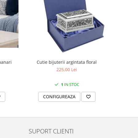
manari
Cutie bijuterii argintata floral
Set portela
farfurii 28
225,00 Lei
1
IN STOC
CONFIGUREAZA
C
SUPORT CLIENTI