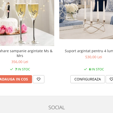
Suport argintat pentru 4 lu
ahare sampanie argintate Ms &
Mrs
530,00 Lei
356,00 Lei
6
IN STOC
7
IN STOC
CONFIGUREAZA
ADAUGA IN COS
SOCIAL