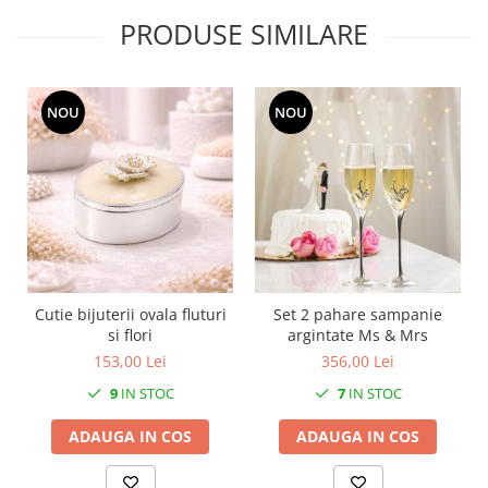
MORRIS&AMP;CO
PRODUSE SIMILARE
KINGSLEY
SERENDIPITY GOLD
SERENDIPITY PLATINUM
NOU
NOU
CHELSEA
MEDICEA
CELESTIAL
PATCHWORK WILLOW
BLUE LILY
HIBISCUS
SWAN
Cutie bijuterii ovala fluturi
Set 2 pahare sampanie
FLORENTINE TURQUOISE
si flori
argintate Ms & Mrs
ANTHEMION GREY
153,00 Lei
356,00 Lei
ORCHARD
9
IN STOC
7
IN STOC
CREATURES OF CURIOSITY
ADAUGA IN COS
ADAUGA IN COS
JARDIN
RENAISSANCE RED