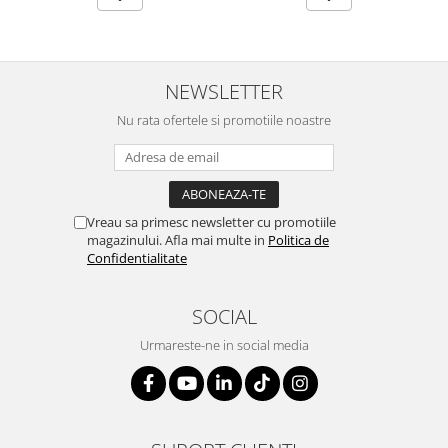
SERENDIPITY WHITE
FLOWER FESTIVAL BLUE
FLOWER FESTIVAL RED
LOVE BIRDS
NEWSLETTER
CHIQUE VERDE
Nu rata ofertele si promotiile noastre
CHIQUE ROZ
CHIQUE STRIPES VERDE
Renaissance Grey
Royal White
Vreau sa primesc newsletter cu promotiile
magazinului. Afla mai multe in
Politica de
CHIQUE STRIPES GALBEN
Confidentialitate
CHIQUE GALBEN
SOCIAL
Urmareste-ne in social media