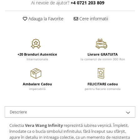
FRAPIERE
GEORGIA
LUCREZIA
VESTA
Ai nevoie de ajutor?
+4 0721 203 809
PAHARE SI ACCESORII
SAMOA
ELISA
CORPORATE
SET PENTRU BĂUTURI
PIVOINE
TONDO DONI
FLOWER
Adauga la Favorite
Cere informatii
TĂVI SI ACCESORII
ESMERALDA BLANC, GOLD,
ORPHOS
TABLE
PLATINUM
ACCESORII PENTRU FEMEI
CILI
BABY COLLECTION
CHARDONS GOLD, PLATINUM
SFEȘNICE
GIULIA
ROSE
HEMISPHERE
RAME SI ALBUME FOTO
NETTARE DI VINO
LOVE KNOTS SILVER
+20 Branduri Autentice
Livrare GRATUITA
KHAZARD OR &AMP; PLATINE
CARAFE
NOTTE DI STELLE
WITH LOVE SILVER
Internationale
la comenzi de minim 300 Ron
JASPER CONRAN PLATINUM
FRUCTIERE ARGINTATE
PLINIO
WITH LOVE BLACK
CHINOISERIE GREEN
ACCESORII PENTRU BĂRBAȚI
YOUNG
WITH LOVE WHITE
100 YEARS
ACCESORII PENTRU BIROU
VIP
INFINITY
Ambalare Cadou
FELICITARE cadou
BLANC SUR BLANC
impecabilă
pentru fiecare comanda
BOLURI DECO
PIUME
WISH
GROSGRAIN
AROME DE INTERIOR
AURIS
LOVE KNOTS GOLD
LACE GOLD
TEXTILE
BOTANIC GARDEN
WITH LOVE NOUVEAU
Descriere
LACE PLATINUM
BIJUTERII
STELLA
WITH LOVE GOLD
EQUESTRIA
ARANJAMENTE FLORALE
Colectia
Vera Wang Infinity
reprezintă iubirea veșnică. Împletit,
POLKA BLUE
înnodate ca o bucla simbolul infinitului, fără început sau sfârșit,
PERNE
apare în detaliu in intreaga colectie, ca un memento de rezistenta
CHEEKY PINK