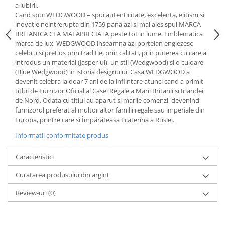
Cote Noire
a iubirii.
ARRIS
Cand spui WEDGWOOD – spui autenticitate, excelenta, elitism si
CELESTIAL PLATINUM
inovatie neintrerupta din 1759 pana azi si mai ales spui MARCA
BRITANICA CEA MAI APRECIATA peste tot in lume. Emblematica
CORNUCOPIA
marca de lux, WEDGWOOD inseamna azi portelan englezesc
INTAGLIO
celebru si pretios prin traditie, prin calitati, prin puterea cu care a
JASPER CONRAN GOLD
introdus un material (Jasper-ul), un stil (Wedgwood) si o culoare
(Blue Wedgwood) in istoria designului. Casa WEDGWOOD a
RENAISSANCE GOLD
devenit celebra la doar 7 ani de la infiintare atunci cand a primit
ANTHEMION BLUE
titlul de Furnizor Oficial al Casei Regale a Marii Britanii si Irlandei
de Nord. Odata cu titlul au aparut si marile comenzi, devenind
BUTTERFLY BLOOM
furnizorul preferat al multor altor familii regale sau imperiale din
OLD COUNTRY ROSES
Europa, printre care și Împărăteasa Ecaterina a Rusiei.
PASHMINA
Informatii conformitate produs
SIGNET PLATINUM
CELESTIAL GOLD
Caracteristici
NATURE
Curatarea produsului din argint
CHINOISERIE WHITE
JASPER CONRAN WHITE
Review-uri
(0)
GILDED MUSE
WONDERLUST