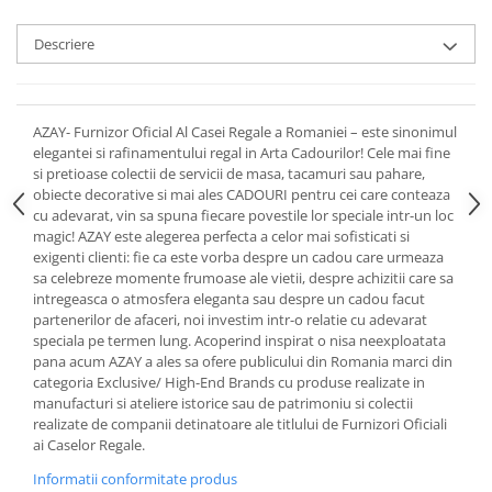
Cote Noire
ARRIS
Descriere
CELESTIAL PLATINUM
CORNUCOPIA
INTAGLIO
AZAY- Furnizor Oficial Al Casei Regale a Romaniei – este sinonimul
JASPER CONRAN GOLD
elegantei si rafinamentului regal in Arta Cadourilor! Cele mai fine
RENAISSANCE GOLD
si pretioase colectii de servicii de masa, tacamuri sau pahare,
ANTHEMION BLUE
obiecte decorative si mai ales CADOURI pentru cei care conteaza
cu adevarat, vin sa spuna fiecare povestile lor speciale intr-un loc
BUTTERFLY BLOOM
magic! AZAY este alegerea perfecta a celor mai sofisticati si
OLD COUNTRY ROSES
exigenti clienti: fie ca este vorba despre un cadou care urmeaza
sa celebreze momente frumoase ale vietii, despre achizitii care sa
PASHMINA
intregeasca o atmosfera eleganta sau despre un cadou facut
SIGNET PLATINUM
partenerilor de afaceri, noi investim intr-o relatie cu adevarat
CELESTIAL GOLD
speciala pe termen lung. Acoperind inspirat o nisa neexploatata
pana acum AZAY a ales sa ofere publicului din Romania marci din
NATURE
categoria Exclusive/ High-End Brands cu produse realizate in
CHINOISERIE WHITE
manufacturi si ateliere istorice sau de patrimoniu si colectii
JASPER CONRAN WHITE
realizate de companii detinatoare ale titlului de Furnizori Oficiali
ai Caselor Regale.
GILDED MUSE
Informatii conformitate produs
WONDERLUST