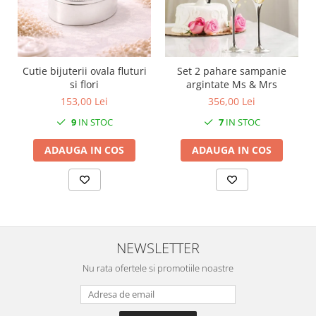
SERENDIPITY WHITE
FLOWER FESTIVAL BLUE
FLOWER FESTIVAL RED
LOVE BIRDS
Cutie bijuterii ovala fluturi
Set 2 pahare sampanie
CHIQUE VERDE
si flori
argintate Ms & Mrs
CHIQUE ROZ
153,00 Lei
356,00 Lei
CHIQUE STRIPES VERDE
9
IN STOC
7
IN STOC
Renaissance Grey
ADAUGA IN COS
ADAUGA IN COS
Royal White
CHIQUE STRIPES GALBEN
CHIQUE GALBEN
NEWSLETTER
Nu rata ofertele si promotiile noastre