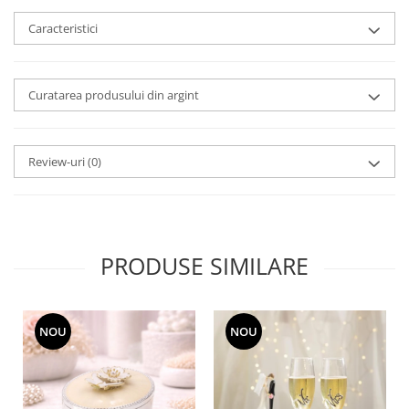
MORRIS&AMP;CO
Caracteristici
KINGSLEY
SERENDIPITY GOLD
SERENDIPITY PLATINUM
Curatarea produsului din argint
CHELSEA
MEDICEA
CELESTIAL
Review-uri
(0)
PATCHWORK WILLOW
BLUE LILY
HIBISCUS
SWAN
PRODUSE SIMILARE
FLORENTINE TURQUOISE
ANTHEMION GREY
ORCHARD
NOU
NOU
CREATURES OF CURIOSITY
JARDIN
RENAISSANCE RED