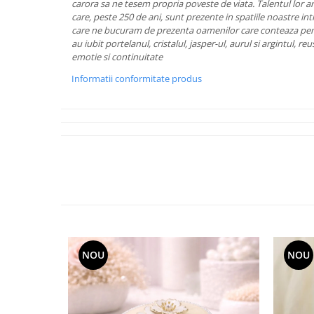
Cote Noire
carora sa ne tesem propria poveste de viata.
Talentul lor a
ARRIS
care, peste 250 de ani, sunt prezente in spatiile noastre int
care ne bucuram de prezenta oamenilor care conteaza pen
CELESTIAL PLATINUM
au iubit portelanul, cristalul, jasper-ul, aurul si argintul, re
CORNUCOPIA
emotie si continuitate
INTAGLIO
Informatii conformitate produs
JASPER CONRAN GOLD
RENAISSANCE GOLD
ANTHEMION BLUE
BUTTERFLY BLOOM
OLD COUNTRY ROSES
PASHMINA
SIGNET PLATINUM
CELESTIAL GOLD
NATURE
CHINOISERIE WHITE
NOU
NOU
JASPER CONRAN WHITE
GILDED MUSE
WONDERLUST