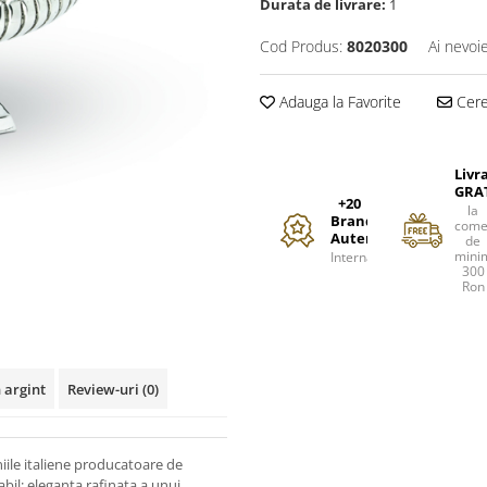
Durata de livrare:
1
Cod Produs:
8020300
Ai nevoi
Adauga la Favorite
Cere 
Livr
GRA
+20
la
Branduri
come
Autentice
de
mini
Internationale
300
Ron
 argint
Review-uri
(0)
iile italiene producatoare de
abil: eleganta rafinata a unui