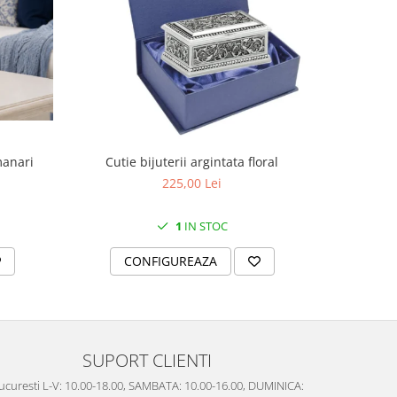
manari
Cutie bijuterii argintata floral
Set portela
farfurii 28
225,00 Lei
1
IN STOC
CONFIGUREAZA
C
SUPORT CLIENTI
ucuresti L-V: 10.00-18.00, SAMBATA: 10.00-16.00, DUMINICA: