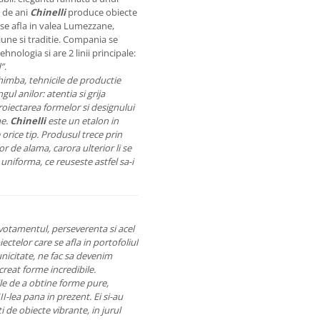
0 de ani
Chinelli
produce obiecte
se afla in valea Lumezzane,
siune si traditie. Compania se
hnologia si are 2 linii principale:
d”
.
imba, tehnicile de productie
l anilor: atentia si grija
roiectarea formelor si designului
me.
Chinelli
este un etalon in
 orice tip. Produsul trece prin
r de alama, carora ulterior li se
uniforma, ce reuseste astfel sa-i
evotamentul, perseverenta si acel
ectelor care se afla in portofoliul
nicitate, ne fac sa devenim
creat forme incredibile.
rile de a obtine forme pure,
II-lea pana in prezent. Ei si-au
i de obiecte vibrante, in jurul