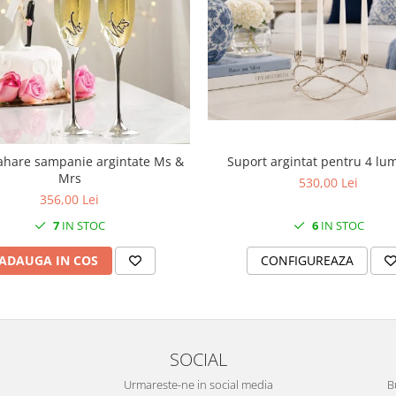
Suport argintat pentru 4 lu
ahare sampanie argintate Ms &
Mrs
530,00 Lei
356,00 Lei
6
IN STOC
7
IN STOC
CONFIGUREAZA
ADAUGA IN COS
SOCIAL
Urmareste-ne in social media
B