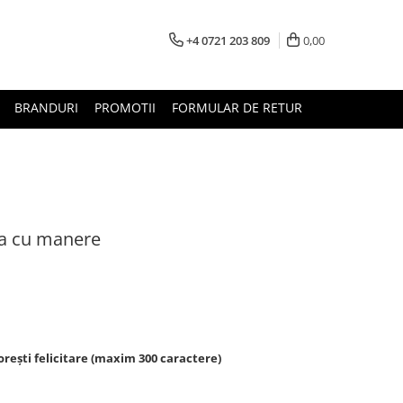
+4 0721 203 809
0,00
BRANDURI
PROMOTII
FORMULAR DE RETUR
ta cu manere
rești felicitare (maxim 300 caractere)