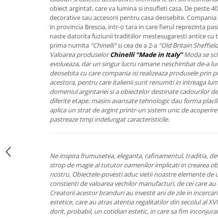
FRAPIERE
GEORGIA
LUCREZIA
VESTA
obiect argintat, care va lumina si insufleti casa. De peste 4
PAHARE SI ACCESORII
SAMOA
ELISA
CORPORATE
decorative sau accesorii pentru casa deosebite. Compania 
in provincia Brescia, intr-o tara in care fierul reprezinta pa
SET PENTRU BĂUTURI
PIVOINE
TONDO DONI
FLOWER
naste datorita fuziunii traditiilor mestesugaresti antice cu te
TĂVI SI ACCESORII
ESMERALDA BLANC, GOLD,
ORPHOS
TABLE
prima numita
“Chinelli”
si cea de a 2-a
“Old Britain Sheffiel
PLATINUM
ACCESORII PENTRU FEMEI
CILI
BABY COLLECTION
Valoarea produselor
Chinelli “Made in Italy”
Moda se sch
CHARDONS GOLD, PLATINUM
evolueaza, dar un singur lucru ramane neschimbat de-a lungu
SFEȘNICE
GIULIA
ROSE
deosebita cu care compania isi realizeaza produsele prin p
HEMISPHERE
RAME SI ALBUME FOTO
NETTARE DI VINO
LOVE KNOTS SILVER
acestora, pentru care italienii sunt renumiti in intreaga lu
KHAZARD OR &AMP; PLATINE
CARAFE
NOTTE DI STELLE
WITH LOVE SILVER
domeniul argintariei si a obiectelor destinate cadourilor de
diferite etape: masini avansate tehnologic dau forma placilo
JASPER CONRAN PLATINUM
FRUCTIERE ARGINTATE
PLINIO
WITH LOVE BLACK
aplica un strat de argint printr-un sistem unic de acoperire 
CHINOISERIE GREEN
ACCESORII PENTRU BĂRBAȚI
YOUNG
WITH LOVE WHITE
pastreaze timp indelungat caracteristicile.
100 YEARS
ACCESORII PENTRU BIROU
VIP
INFINITY
BLANC SUR BLANC
BOLURI DECO
PIUME
WISH
GROSGRAIN
AROME DE INTERIOR
AURIS
LOVE KNOTS GOLD
Ne inspira frumusetea, eleganta, rafinamentul, traditia, d
LACE GOLD
strop de magie al tututor oamenilor implicati in crearea obi
TEXTILE
BOTANIC GARDEN
WITH LOVE NOUVEAU
nostru.
Obiectele-povesti aduc vietii noastre elemente de u
LACE PLATINUM
BIJUTERII
STELLA
WITH LOVE GOLD
constienti de valoarea vechilor manufacturi, de cei care au 
EQUESTRIA
ARANJAMENTE FLORALE
Creatorii acestor branduri au investit ani de zile in incerca
estetice, care au atras atentia regalitatilor din secolul al XVI
POLKA BLUE
PERNE
dorit, probabil, un cotidian estetic, in care sa fim inconjurat
CHEEKY PINK