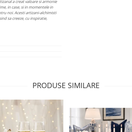
rtizanal a creat valoare si armonie
ime, in case, si in momentele in
tru noi.
Acesti artizani-alchimisti
usind sa creeze, cu inspiratie,
PRODUSE SIMILARE