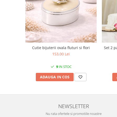
MORRIS&AMP;CO
KINGSLEY
SERENDIPITY GOLD
SERENDIPITY PLATINUM
CHELSEA
MEDICEA
CELESTIAL
Cutie bijuterii ovala fluturi si flori
Set 2 p
PATCHWORK WILLOW
153,00 Lei
BLUE LILY
HIBISCUS
9
IN STOC
SWAN
ADAUGA IN COS
FLORENTINE TURQUOISE
ANTHEMION GREY
ORCHARD
CREATURES OF CURIOSITY
NEWSLETTER
JARDIN
RENAISSANCE RED
Nu rata ofertele si promotiile noastre