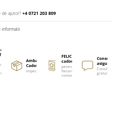
e de ajutor?
+4 0721 203 809
informatii
are
TUITA
FELICITARE
Consultanță
Ambalare
cadou
asigurată
nzi
Cadou
pentru
Consiliere
impecabilă
fiecare
m
gratuită
comanda