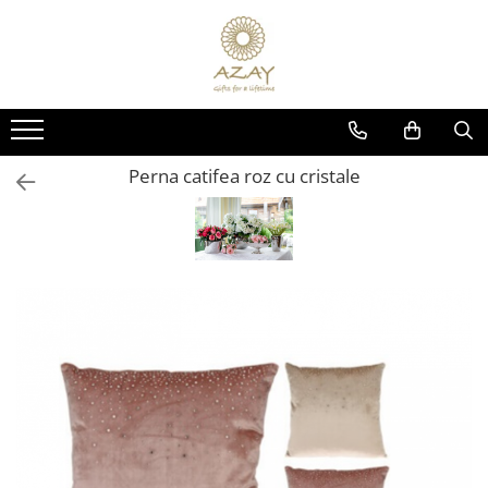
CADOURI
PORȚELAN
CRISTAL
ARGINT
OCAZII
PRODUSE
PRODUSE
PRODUSE
CORPORATE
DECORATIUNI BRAD CRACIUN
DECORATIUNI BRADUL CRACIUN
DECORATIUNI PENTRU CRACIUN
Perna catifea roz cu cristale
DECORATIUNI PENTRU CRĂCIUN
FARFURII
CEASURI
CADOURI PENTRU BOTEZ
FEMEI
CESTI CU FARFURIOARA
CARAFE
CORPURI DE ILUMINAT
NUNTĂ
SETURI DE CEAI
BRICHETE
OBIECTE DECORATIVE
8 MARTIE
CEAINICE
ACCESORII MASA
VAZE SI ACCESORII
VALENTINE'S DAY
CANI
SCRUMIERE
BOLURI DECORATIVE
COPII
ACCESORII PENTRU MASA
VAZE
FRAPIERE
BOTEZ
SUPORT PRAJITURI
FRUCTIERE CRISTAL
ACCESORII PENTRU BAUTURI
NAȘI
SET 3 PIESE
PAHARE
ACCESORII SERVIRE
BĂRBAȚI
PLATOURI
SETURI DE PAHARE
TAVI
PAȘTE
CREMIERE &AMP; ZAHARNITE
FRAPIERE
TACAMURI
TROFEE
BOLURI
SFESNICE PENTRU LUMANARI
SFESNICE SI SUPORTURI LUMANARI