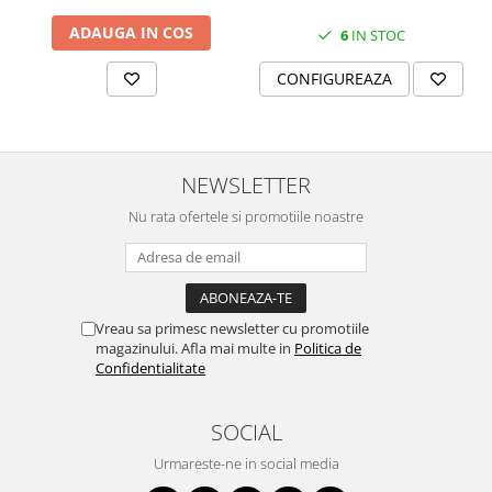
MORRIS&AMP;CO
ADAUGA IN COS
6
IN STOC
KINGSLEY
SERENDIPITY GOLD
CONFIGUREAZA
SERENDIPITY PLATINUM
CHELSEA
MEDICEA
NEWSLETTER
CELESTIAL
PATCHWORK WILLOW
Nu rata ofertele si promotiile noastre
BLUE LILY
HIBISCUS
SWAN
Vreau sa primesc newsletter cu promotiile
FLORENTINE TURQUOISE
magazinului. Afla mai multe in
Politica de
ANTHEMION GREY
Confidentialitate
ORCHARD
CREATURES OF CURIOSITY
SOCIAL
JARDIN
Urmareste-ne in social media
RENAISSANCE RED