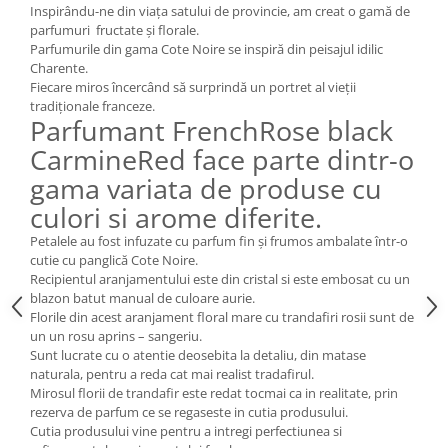
Cote Noire
Inspirându-ne din viața satului de provincie, am creat o gamă de
ARRIS
parfumuri fructate și florale.
CELESTIAL PLATINUM
Parfumurile din gama Cote Noire se inspiră din peisajul idilic
Charente.
CORNUCOPIA
Fiecare miros încercând să surprindă un portret al vieții
INTAGLIO
tradiționale franceze.
Parfumant FrenchRose black
JASPER CONRAN GOLD
CarmineRed face parte dintr-o
RENAISSANCE GOLD
ANTHEMION BLUE
gama variata de produse cu
BUTTERFLY BLOOM
culori si arome diferite.
OLD COUNTRY ROSES
Petalele au fost infuzate cu parfum fin și frumos ambalate într-o
PASHMINA
cutie cu panglică Cote Noire.
Recipientul aranjamentului este din cristal si este embosat cu un
SIGNET PLATINUM
blazon batut manual de culoare aurie.
CELESTIAL GOLD
Florile din acest aranjament floral mare cu trandafiri rosii sunt de
NATURE
un un rosu aprins – sangeriu.
Sunt lucrate cu o atentie deosebita la detaliu, din matase
CHINOISERIE WHITE
naturala, pentru a reda cat mai realist tradafirul.
JASPER CONRAN WHITE
Mirosul florii de trandafir este redat tocmai ca in realitate, prin
GILDED MUSE
rezerva de parfum ce se regaseste in cutia produsului.
Cutia produsului vine pentru a intregi perfectiunea si
WONDERLUST