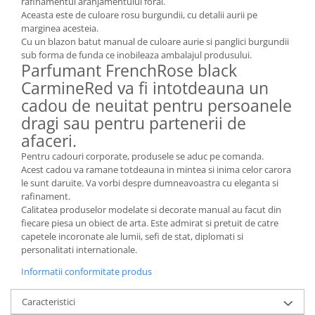
rafinamentul aranjamentului foral.
MORRIS&AMP;CO
Aceasta este de culoare rosu burgundii, cu detalii aurii pe
marginea acesteia.
KINGSLEY
Cu un blazon batut manual de culoare aurie si panglici burgundii
SERENDIPITY GOLD
sub forma de funda ce inobileaza ambalajul produsului.
SERENDIPITY PLATINUM
Parfumant FrenchRose black
CarmineRed va fi intotdeauna un
CHELSEA
cadou de neuitat pentru persoanele
MEDICEA
dragi sau pentru partenerii de
CELESTIAL
afaceri.
PATCHWORK WILLOW
Pentru cadouri corporate, produsele se aduc pe comanda.
BLUE LILY
Acest cadou va ramane totdeauna in mintea si inima celor carora
HIBISCUS
le sunt daruite. Va vorbi despre dumneavoastra cu eleganta si
SWAN
rafinament.
Calitatea produselor modelate si decorate manual au facut din
FLORENTINE TURQUOISE
fiecare piesa un obiect de arta. Este admirat si pretuit de catre
ANTHEMION GREY
capetele incoronate ale lumii, sefi de stat, diplomati si
ORCHARD
personalitati internationale.
CREATURES OF CURIOSITY
Informatii conformitate produs
JARDIN
Caracteristici
RENAISSANCE RED