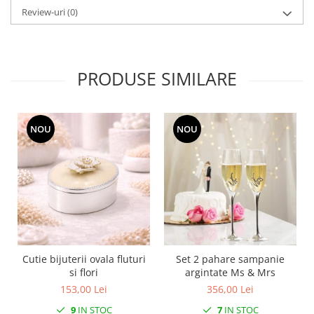
SERENDIPITY WHITE
Review-uri
(0)
FLOWER FESTIVAL BLUE
FLOWER FESTIVAL RED
LOVE BIRDS
PRODUSE SIMILARE
CHIQUE VERDE
CHIQUE ROZ
CHIQUE STRIPES VERDE
NOU
NOU
Renaissance Grey
Royal White
CHIQUE STRIPES GALBEN
CHIQUE GALBEN
Cutie bijuterii ovala fluturi
Set 2 pahare sampanie
si flori
argintate Ms & Mrs
153,00 Lei
356,00 Lei
9
IN STOC
7
IN STOC