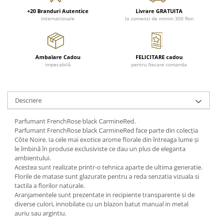
FRAPIERE
GEORGIA
LUCREZIA
VESTA
+20 Branduri Autentice
Livrare GRATUITA
PAHARE SI ACCESORII
SAMOA
ELISA
CORPORATE
Internationale
la comenzi de minim 300 Ron
SET PENTRU BĂUTURI
PIVOINE
TONDO DONI
FLOWER
TĂVI SI ACCESORII
ESMERALDA BLANC, GOLD,
ORPHOS
TABLE
PLATINUM
ACCESORII PENTRU FEMEI
CILI
BABY COLLECTION
Ambalare Cadou
FELICITARE cadou
CHARDONS GOLD, PLATINUM
impecabilă
pentru fiecare comanda
SFEȘNICE
GIULIA
ROSE
HEMISPHERE
RAME SI ALBUME FOTO
NETTARE DI VINO
LOVE KNOTS SILVER
KHAZARD OR &AMP; PLATINE
CARAFE
NOTTE DI STELLE
WITH LOVE SILVER
Descriere
JASPER CONRAN PLATINUM
FRUCTIERE ARGINTATE
PLINIO
WITH LOVE BLACK
CHINOISERIE GREEN
ACCESORII PENTRU BĂRBAȚI
YOUNG
WITH LOVE WHITE
Parfumant FrenchRose black CarmineRed.
100 YEARS
ACCESORII PENTRU BIROU
VIP
INFINITY
Parfumant FrenchRose black CarmineRed face parte din colecția
BLANC SUR BLANC
Côte Noire. Ia cele mai exotice arome florale din întreaga lume și
BOLURI DECO
PIUME
WISH
le îmbină în produse exclusiviste ce dau un plus de eleganta
GROSGRAIN
AROME DE INTERIOR
AURIS
LOVE KNOTS GOLD
ambientului.
LACE GOLD
TEXTILE
BOTANIC GARDEN
WITH LOVE NOUVEAU
Acestea sunt realizate printr-o tehnica aparte de ultima generatie.
Florile de matase sunt glazurate pentru a reda senzatia vizuala si
LACE PLATINUM
BIJUTERII
STELLA
WITH LOVE GOLD
tactila a florilor naturale.
EQUESTRIA
ARANJAMENTE FLORALE
Aranjamentele sunt prezentate in recipiente transparente si de
POLKA BLUE
diverse culori, innobilate cu un blazon batut manual in metal
PERNE
auriu sau argintiu.
CHEEKY PINK