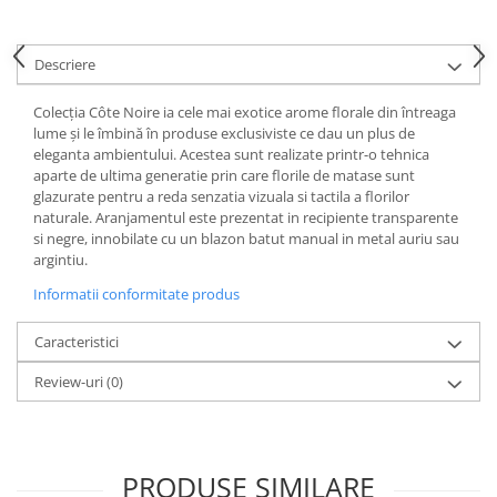
Cote Noire
ARRIS
CELESTIAL PLATINUM
Descriere
CORNUCOPIA
INTAGLIO
Colecția Côte Noire ia cele mai exotice arome florale din întreaga
lume și le îmbină în produse exclusiviste ce dau un plus de
JASPER CONRAN GOLD
eleganta ambientului. Acestea sunt realizate printr-o tehnica
RENAISSANCE GOLD
aparte de ultima generatie prin care florile de matase sunt
ANTHEMION BLUE
glazurate pentru a reda senzatia vizuala si tactila a florilor
naturale. Aranjamentul este prezentat in recipiente transparente
BUTTERFLY BLOOM
si negre, innobilate cu un blazon batut manual in metal auriu sau
OLD COUNTRY ROSES
argintiu.
PASHMINA
Informatii conformitate produs
SIGNET PLATINUM
CELESTIAL GOLD
Caracteristici
NATURE
Review-uri
(0)
CHINOISERIE WHITE
JASPER CONRAN WHITE
GILDED MUSE
PRODUSE SIMILARE
WONDERLUST