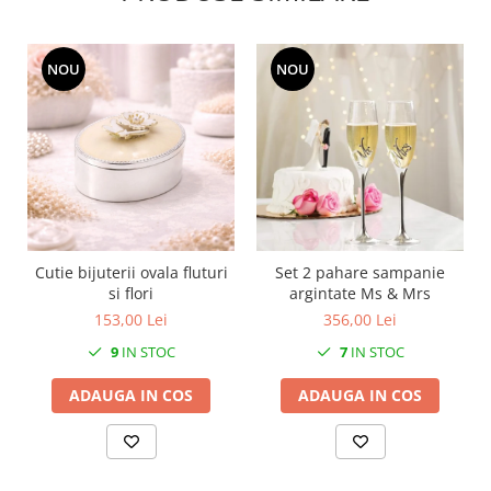
MORRIS&AMP;CO
KINGSLEY
NOU
NOU
SERENDIPITY GOLD
SERENDIPITY PLATINUM
CHELSEA
MEDICEA
CELESTIAL
PATCHWORK WILLOW
BLUE LILY
Cutie bijuterii ovala fluturi
Set 2 pahare sampanie
HIBISCUS
si flori
argintate Ms & Mrs
SWAN
153,00 Lei
356,00 Lei
FLORENTINE TURQUOISE
9
IN STOC
7
IN STOC
ANTHEMION GREY
ORCHARD
ADAUGA IN COS
ADAUGA IN COS
CREATURES OF CURIOSITY
JARDIN
RENAISSANCE RED