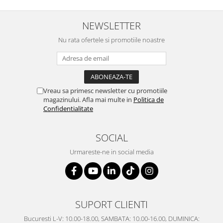
SERENDIPITY WHITE
FLOWER FESTIVAL BLUE
NEWSLETTER
FLOWER FESTIVAL RED
Nu rata ofertele si promotiile noastre
LOVE BIRDS
CHIQUE VERDE
CHIQUE ROZ
CHIQUE STRIPES VERDE
Vreau sa primesc newsletter cu promotiile
Renaissance Grey
magazinului. Afla mai multe in
Politica de
Royal White
Confidentialitate
CHIQUE STRIPES GALBEN
CHIQUE GALBEN
SOCIAL
Urmareste-ne in social media
SUPORT CLIENTI
Bucuresti L-V: 10.00-18.00, SAMBATA: 10.00-16.00, DUMINICA: