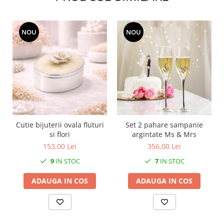
MORRIS&AMP;CO
KINGSLEY
NOU
NOU
SERENDIPITY GOLD
SERENDIPITY PLATINUM
CHELSEA
MEDICEA
CELESTIAL
PATCHWORK WILLOW
BLUE LILY
HIBISCUS
Cutie bijuterii ovala fluturi
Set 2 pahare sampanie
si flori
argintate Ms & Mrs
SWAN
153,00 Lei
356,00 Lei
FLORENTINE TURQUOISE
9
IN STOC
7
IN STOC
ANTHEMION GREY
ORCHARD
ADAUGA IN COS
ADAUGA IN COS
CREATURES OF CURIOSITY
JARDIN
RENAISSANCE RED