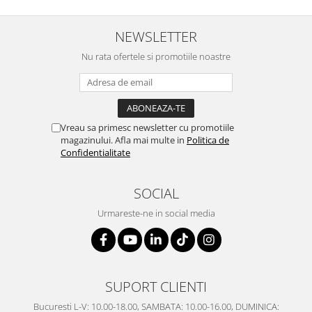
SERENDIPITY WHITE
FLOWER FESTIVAL BLUE
NEWSLETTER
FLOWER FESTIVAL RED
Nu rata ofertele si promotiile noastre
LOVE BIRDS
CHIQUE VERDE
CHIQUE ROZ
CHIQUE STRIPES VERDE
Vreau sa primesc newsletter cu promotiile
Renaissance Grey
magazinului. Afla mai multe in
Politica de
Royal White
Confidentialitate
CHIQUE STRIPES GALBEN
CHIQUE GALBEN
SOCIAL
Urmareste-ne in social media
SUPORT CLIENTI
Bucuresti L-V: 10.00-18.00, SAMBATA: 10.00-16.00, DUMINICA: