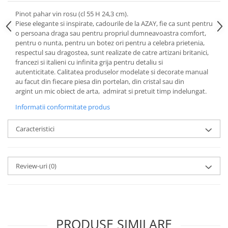
Cote Noire
ARRIS
Pinot pahar vin rosu (cl 55 H 24,3 cm).
CELESTIAL PLATINUM
Piese elegante si inspirate, cadourile de la AZAY, fie ca sunt pentru
o persoana draga sau pentru propriul dumneavoastra comfort,
CORNUCOPIA
pentru o nunta, pentru un botez ori pentru a celebra prietenia,
INTAGLIO
respectul sau dragostea, sunt realizate de catre artizani britanici,
francezi si italieni cu infinita grija pentru detaliu si
JASPER CONRAN GOLD
autenticitate. Calitatea produselor modelate si decorate manual
RENAISSANCE GOLD
au facut din fiecare piesa din portelan, din cristal sau din
ANTHEMION BLUE
argint un mic obiect de arta, admirat si pretuit timp indelungat.
BUTTERFLY BLOOM
Informatii conformitate produs
OLD COUNTRY ROSES
Caracteristici
PASHMINA
SIGNET PLATINUM
CELESTIAL GOLD
Review-uri
(0)
NATURE
CHINOISERIE WHITE
JASPER CONRAN WHITE
GILDED MUSE
PRODUSE SIMILARE
WONDERLUST