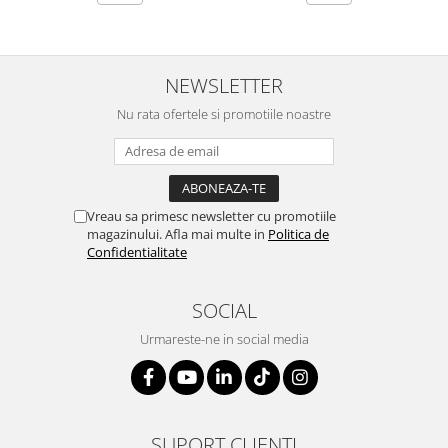
SERENDIPITY WHITE
FLOWER FESTIVAL BLUE
FLOWER FESTIVAL RED
NEWSLETTER
LOVE BIRDS
CHIQUE VERDE
Nu rata ofertele si promotiile noastre
CHIQUE ROZ
CHIQUE STRIPES VERDE
Renaissance Grey
Vreau sa primesc newsletter cu promotiile
Royal White
magazinului. Afla mai multe in
Politica de
CHIQUE STRIPES GALBEN
Confidentialitate
CHIQUE GALBEN
SOCIAL
Urmareste-ne in social media
SUPORT CLIENTI