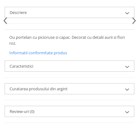
Cote Noire
ARRIS
Descriere
CELESTIAL PLATINUM
CORNUCOPIA
INTAGLIO
Ou portelan cu picioruse si capac. Decorat cu detalii aurii si flori
JASPER CONRAN GOLD
roz.
RENAISSANCE GOLD
Informatii conformitate produs
ANTHEMION BLUE
BUTTERFLY BLOOM
Caracteristici
OLD COUNTRY ROSES
PASHMINA
SIGNET PLATINUM
Curatarea produsului din argint
CELESTIAL GOLD
NATURE
CHINOISERIE WHITE
Review-uri
(0)
JASPER CONRAN WHITE
GILDED MUSE
WONDERLUST