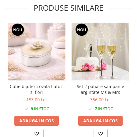
MORRIS&AMP;CO
PRODUSE SIMILARE
KINGSLEY
SERENDIPITY GOLD
SERENDIPITY PLATINUM
NOU
NOU
CHELSEA
MEDICEA
CELESTIAL
PATCHWORK WILLOW
BLUE LILY
HIBISCUS
SWAN
Cutie bijuterii ovala fluturi
Set 2 pahare sampanie
FLORENTINE TURQUOISE
si flori
argintate Ms & Mrs
153,00 Lei
356,00 Lei
ANTHEMION GREY
ORCHARD
9
IN STOC
7
IN STOC
CREATURES OF CURIOSITY
ADAUGA IN COS
ADAUGA IN COS
JARDIN
RENAISSANCE RED