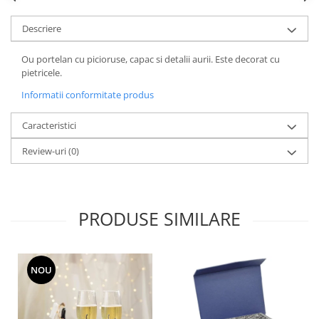
Cote Noire
ARRIS
Descriere
CELESTIAL PLATINUM
CORNUCOPIA
Ou portelan cu picioruse, capac si detalii aurii. Este decorat cu
INTAGLIO
pietricele.
JASPER CONRAN GOLD
Informatii conformitate produs
RENAISSANCE GOLD
Caracteristici
ANTHEMION BLUE
BUTTERFLY BLOOM
Review-uri
(0)
OLD COUNTRY ROSES
PASHMINA
SIGNET PLATINUM
PRODUSE SIMILARE
CELESTIAL GOLD
NATURE
CHINOISERIE WHITE
NOU
JASPER CONRAN WHITE
GILDED MUSE
WONDERLUST