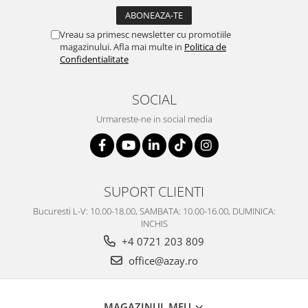
SERENDIPITY WHITE
FLOWER FESTIVAL BLUE
Vreau sa primesc newsletter cu promotiile
FLOWER FESTIVAL RED
magazinului. Afla mai multe in
Politica de
Confidentialitate
LOVE BIRDS
CHIQUE VERDE
CHIQUE ROZ
SOCIAL
CHIQUE STRIPES VERDE
Urmareste-ne in social media
Renaissance Grey
Royal White
CHIQUE STRIPES GALBEN
CHIQUE GALBEN
SUPORT CLIENTI
Bucuresti L-V: 10.00-18.00, SAMBATA: 10.00-16.00, DUMINICA:
INCHIS
+4 0721 203 809
office@azay.ro
MAGAZINUL MEU