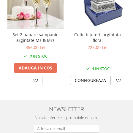
MORRIS&AMP;CO
KINGSLEY
SERENDIPITY GOLD
SERENDIPITY PLATINUM
Set 2 pahare sampanie
Cutie bijuterii argintata
CHELSEA
argintate Ms & Mrs
floral
MEDICEA
356,00 Lei
225,00 Lei
CELESTIAL
7
IN STOC
PATCHWORK WILLOW
BLUE LILY
ADAUGA IN COS
1
IN STOC
HIBISCUS
CONFIGUREAZA
SWAN
FLORENTINE TURQUOISE
ANTHEMION GREY
ORCHARD
NEWSLETTER
CREATURES OF CURIOSITY
Nu rata ofertele si promotiile noastre
JARDIN
RENAISSANCE RED