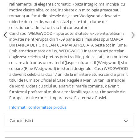
Cote Noire
rafinamentul si eleganta cromaticii (baza intaglio mai inchisa cu
ARRIS
motive clasice albe, colate, inspirate din mitologia greaca sau
CELESTIAL PLATINUM
romana) au facut din piesele de Jasper Wedgwood adevarate
obiecte de colectie, vanate astazi peste tot in lume de
CORNUCOPIA
colectionari, admiratori sau fini cunoscatori.
INTAGLIO
Cand spui WEDGWOOD – spui autenticitate, excelenta, elitism si
JASPER CONRAN GOLD
inovatie neintrerupta din 1759 pana azi si mai ales spui MARCA
BRITANICA DE PORTELAN CEA MAI APRECIATA peste tot in lume.
RENAISSANCE GOLD
Emblematica marca de lux, WEDGWOOD inseamna azi portelan
ANTHEMION BLUE
englezesc celebru si pretios prin traditie, prin calitati, prin puterea
BUTTERFLY BLOOM
cu care a introdus un material (Jasper-ul), un stil (Wedgwood) si o
culoare (Blue Wedgwood) in istoria designului. Casa WEDGWOOD
OLD COUNTRY ROSES
a devenit celebra la doar 7 ani de la infiintare atunci cand a primit
PASHMINA
titlul de Furnizor Oficial al Casei Regale a Marii Britanii si Irlandei
de Nord. Odata cu titlul au aparut si marile comenzi, devenit
SIGNET PLATINUM
furnizorul preferat al multor altor familii regale sau imperiale din
CELESTIAL GOLD
Europa, printre care si Imparateasa Ecaterina a Rusiei.
NATURE
Informatii conformitate produs
CHINOISERIE WHITE
JASPER CONRAN WHITE
Caracteristici
GILDED MUSE
WONDERLUST