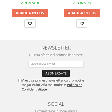
SERENDIPITY WHITE
9
IN STOC
7
IN STOC
FLOWER FESTIVAL BLUE
ADAUGA IN COS
ADAUGA IN COS
FLOWER FESTIVAL RED
LOVE BIRDS
CHIQUE VERDE
CHIQUE ROZ
CHIQUE STRIPES VERDE
NEWSLETTER
Renaissance Grey
Royal White
Nu rata ofertele si promotiile noastre
CHIQUE STRIPES GALBEN
CHIQUE GALBEN
Vreau sa primesc newsletter cu promotiile
magazinului. Afla mai multe in
Politica de
Confidentialitate
SOCIAL
Urmareste-ne in social media