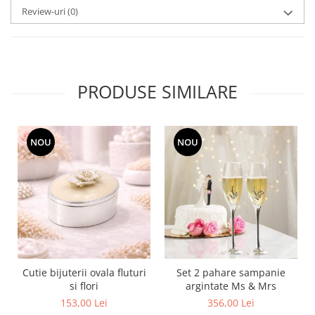
MORRIS&AMP;CO
Review-uri
(0)
KINGSLEY
SERENDIPITY GOLD
SERENDIPITY PLATINUM
CHELSEA
PRODUSE SIMILARE
MEDICEA
CELESTIAL
PATCHWORK WILLOW
NOU
NOU
BLUE LILY
HIBISCUS
SWAN
FLORENTINE TURQUOISE
ANTHEMION GREY
ORCHARD
CREATURES OF CURIOSITY
Cutie bijuterii ovala fluturi
Set 2 pahare sampanie
JARDIN
si flori
argintate Ms & Mrs
RENAISSANCE RED
153,00 Lei
356,00 Lei