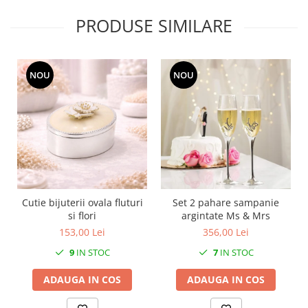
MORRIS&AMP;CO
PRODUSE SIMILARE
KINGSLEY
SERENDIPITY GOLD
SERENDIPITY PLATINUM
NOU
NOU
CHELSEA
MEDICEA
CELESTIAL
PATCHWORK WILLOW
BLUE LILY
HIBISCUS
SWAN
Cutie bijuterii ovala fluturi
Set 2 pahare sampanie
FLORENTINE TURQUOISE
si flori
argintate Ms & Mrs
ANTHEMION GREY
153,00 Lei
356,00 Lei
ORCHARD
9
IN STOC
7
IN STOC
CREATURES OF CURIOSITY
JARDIN
ADAUGA IN COS
ADAUGA IN COS
RENAISSANCE RED