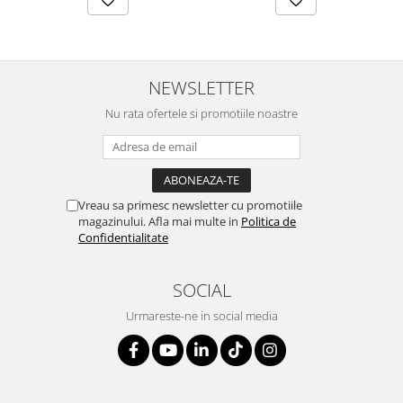
SERENDIPITY WHITE
FLOWER FESTIVAL BLUE
FLOWER FESTIVAL RED
LOVE BIRDS
NEWSLETTER
CHIQUE VERDE
Nu rata ofertele si promotiile noastre
CHIQUE ROZ
CHIQUE STRIPES VERDE
Renaissance Grey
Royal White
Vreau sa primesc newsletter cu promotiile
CHIQUE STRIPES GALBEN
magazinului. Afla mai multe in
Politica de
Confidentialitate
CHIQUE GALBEN
SOCIAL
Urmareste-ne in social media