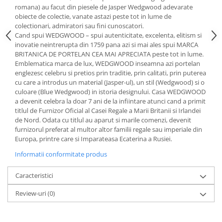
Cote Noire
romana) au facut din piesele de Jasper Wedgwood adevarate
ARRIS
obiecte de colectie, vanate astazi peste tot in lume de
CELESTIAL PLATINUM
colectionari, admiratori sau fini cunoscatori.
Cand spui WEDGWOOD – spui autenticitate, excelenta, elitism si
CORNUCOPIA
inovatie neintrerupta din 1759 pana azi si mai ales spui MARCA
INTAGLIO
BRITANICA DE PORTELAN CEA MAI APRECIATA peste tot in lume.
JASPER CONRAN GOLD
Emblematica marca de lux, WEDGWOOD inseamna azi portelan
englezesc celebru si pretios prin traditie, prin calitati, prin puterea
RENAISSANCE GOLD
cu care a introdus un material (Jasper-ul), un stil (Wedgwood) si o
ANTHEMION BLUE
culoare (Blue Wedgwood) in istoria designului. Casa WEDGWOOD
BUTTERFLY BLOOM
a devenit celebra la doar 7 ani de la infiintare atunci cand a primit
titlul de Furnizor Oficial al Casei Regale a Marii Britanii si Irlandei
OLD COUNTRY ROSES
de Nord. Odata cu titlul au aparut si marile comenzi, devenit
PASHMINA
furnizorul preferat al multor altor familii regale sau imperiale din
SIGNET PLATINUM
Europa, printre care si Imparateasa Ecaterina a Rusiei.
CELESTIAL GOLD
Informatii conformitate produs
NATURE
Caracteristici
CHINOISERIE WHITE
JASPER CONRAN WHITE
Review-uri
(0)
GILDED MUSE
WONDERLUST