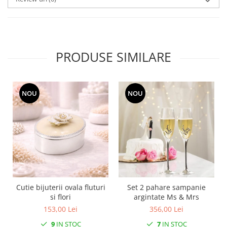
MORRIS&AMP;CO
KINGSLEY
SERENDIPITY GOLD
SERENDIPITY PLATINUM
PRODUSE SIMILARE
CHELSEA
MEDICEA
CELESTIAL
NOU
NOU
PATCHWORK WILLOW
BLUE LILY
HIBISCUS
SWAN
FLORENTINE TURQUOISE
ANTHEMION GREY
ORCHARD
Cutie bijuterii ovala fluturi
Set 2 pahare sampanie
CREATURES OF CURIOSITY
si flori
argintate Ms & Mrs
JARDIN
153,00 Lei
356,00 Lei
RENAISSANCE RED
9
IN STOC
7
IN STOC