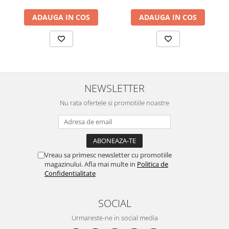
SERENDIPITY WHITE
ADAUGA IN COS
ADAUGA IN COS
FLOWER FESTIVAL BLUE
FLOWER FESTIVAL RED
LOVE BIRDS
CHIQUE VERDE
CHIQUE ROZ
CHIQUE STRIPES VERDE
NEWSLETTER
Renaissance Grey
Nu rata ofertele si promotiile noastre
Royal White
CHIQUE STRIPES GALBEN
CHIQUE GALBEN
Vreau sa primesc newsletter cu promotiile
magazinului. Afla mai multe in
Politica de
Confidentialitate
SOCIAL
Urmareste-ne in social media