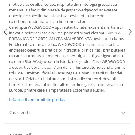
Cote Noire
motive clasice albe, colate, inspirate din mitologia greaca sau
ARRIS
romana) au facut din piesele de Jasper Wedgwood adevarate
CELESTIAL PLATINUM
obiecte de colectie, vanate astazi peste tot in lume de
colectionari, admiratori sau fini cunoscatori.
CORNUCOPIA
Cand spui WEDGWOOD – spui autenticitate, excelenta, elitism si
INTAGLIO
inovatie neintrerupta din 1759 pana azi si mai ales spui MARCA
JASPER CONRAN GOLD
BRITANICA DE PORTELAN CEA MAI APRECIATA peste tot in lume.
Emblematica marca de lux, WEDGWOOD inseamna azi portelan
RENAISSANCE GOLD
englezesc celebru si pretios prin traditie, prin calitati, prin puterea
ANTHEMION BLUE
cu care a introdus un material (Jasper-ul), un stil (Wedgwood) si o
BUTTERFLY BLOOM
culoare (Blue Wedgwood) in istoria designului. Casa WEDGWOOD
a devenit celebra la doar 7 ani de la infiintare atunci cand a primit
OLD COUNTRY ROSES
titlul de Furnizor Oficial al Casei Regale a Marii Britanii si Irlandei
PASHMINA
de Nord. Odata cu titlul au aparut si marile comenzi, devenit
SIGNET PLATINUM
furnizorul preferat al multor altor familii regale sau imperiale din
Europa, printre care si Imparateasa Ecaterina a Rusiei.
CELESTIAL GOLD
Informatii conformitate produs
NATURE
CHINOISERIE WHITE
Caracteristici
JASPER CONRAN WHITE
GILDED MUSE
WONDERLUST
Review-uri
(0)