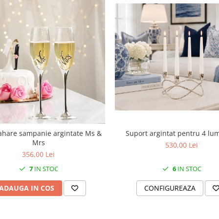
Suport argintat pentru 4 lu
ahare sampanie argintate Ms &
Mrs
530,00 Lei
356,00 Lei
6
IN STOC
7
IN STOC
CONFIGUREAZA
ADAUGA IN COS