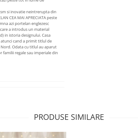
azi peste tot in lume de
sm si inovatie neintrerupta din
TELAN CEA MAI APRECIATA peste
na azi portelan englezesc
cu care a introdus un material
) in istoria designului. Casa
tunci cand a primit titlul de
de Nord. Odata cu titlul au aparut
r familii regale sau imperiale din
PRODUSE SIMILARE