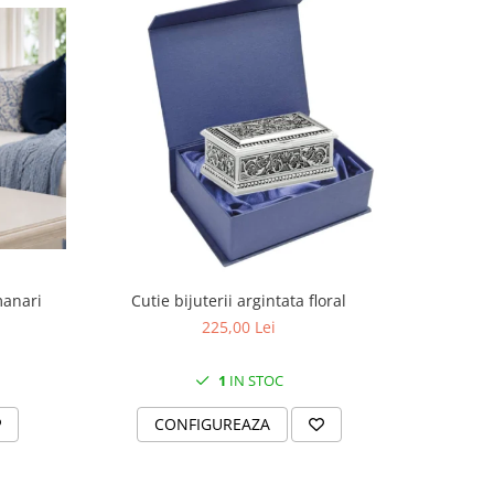
manari
Cutie bijuterii argintata floral
Set portela
farfurii 28
225,00 Lei
1
IN STOC
CONFIGUREAZA
C