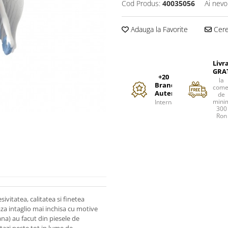
Cod Produs:
40035056
Ai nevo
Adauga la Favorite
Cere 
Livr
GRA
+20
la
Branduri
come
Autentice
de
mini
Internationale
300
Ron
ivitatea, calitatea si finetea
aza intaglio mai inchisa cu motive
ana) au facut din piesele de