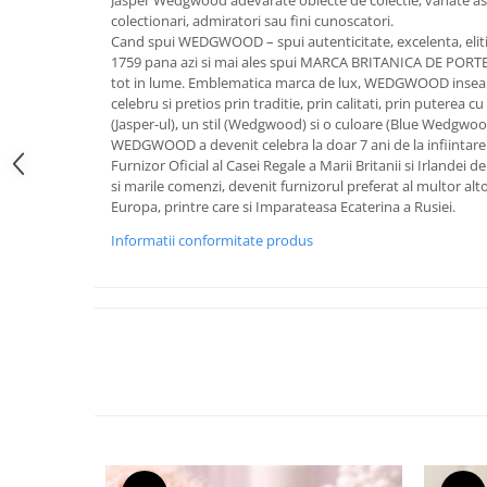
Jasper Wedgwood adevarate obiecte de colectie, vanate ast
FRAPIERE
GEORGIA
LUCREZIA
VESTA
colectionari, admiratori sau fini cunoscatori.
PAHARE SI ACCESORII
SAMOA
ELISA
CORPORATE
Cand spui WEDGWOOD – spui autenticitate, excelenta, eliti
1759 pana azi si mai ales spui MARCA BRITANICA DE POR
SET PENTRU BĂUTURI
PIVOINE
TONDO DONI
FLOWER
tot in lume. Emblematica marca de lux, WEDGWOOD inseam
TĂVI SI ACCESORII
ESMERALDA BLANC, GOLD,
ORPHOS
TABLE
celebru si pretios prin traditie, prin calitati, prin puterea 
PLATINUM
ACCESORII PENTRU FEMEI
CILI
BABY COLLECTION
(Jasper-ul), un stil (Wedgwood) si o culoare (Blue Wedgwood
CHARDONS GOLD, PLATINUM
WEDGWOOD a devenit celebra la doar 7 ani de la infiintare a
SFEȘNICE
GIULIA
ROSE
Furnizor Oficial al Casei Regale a Marii Britanii si Irlandei 
HEMISPHERE
RAME SI ALBUME FOTO
NETTARE DI VINO
LOVE KNOTS SILVER
si marile comenzi, devenit furnizorul preferat al multor alto
KHAZARD OR &AMP; PLATINE
CARAFE
NOTTE DI STELLE
WITH LOVE SILVER
Europa, printre care si Imparateasa Ecaterina a Rusiei.
JASPER CONRAN PLATINUM
FRUCTIERE ARGINTATE
PLINIO
WITH LOVE BLACK
Informatii conformitate produs
CHINOISERIE GREEN
ACCESORII PENTRU BĂRBAȚI
YOUNG
WITH LOVE WHITE
100 YEARS
ACCESORII PENTRU BIROU
VIP
INFINITY
BLANC SUR BLANC
BOLURI DECO
PIUME
WISH
GROSGRAIN
AROME DE INTERIOR
AURIS
LOVE KNOTS GOLD
LACE GOLD
TEXTILE
BOTANIC GARDEN
WITH LOVE NOUVEAU
LACE PLATINUM
BIJUTERII
STELLA
WITH LOVE GOLD
EQUESTRIA
ARANJAMENTE FLORALE
POLKA BLUE
PERNE
CHEEKY PINK