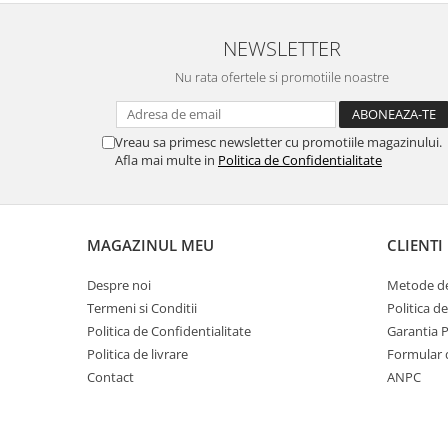
MORRIS&AMP;CO
KINGSLEY
NEWSLETTER
SERENDIPITY GOLD
Nu rata ofertele si promotiile noastre
SERENDIPITY PLATINUM
CHELSEA
Vreau sa primesc newsletter cu promotiile magazinului.
MEDICEA
Afla mai multe in
Politica de Confidentialitate
CELESTIAL
PATCHWORK WILLOW
BLUE LILY
MAGAZINUL MEU
CLIENTI
HIBISCUS
SWAN
Despre noi
Metode de
FLORENTINE TURQUOISE
Termeni si Conditii
Politica d
ANTHEMION GREY
Politica de Confidentialitate
Garantia 
ORCHARD
Politica de livrare
Formular 
Contact
ANPC
CREATURES OF CURIOSITY
JARDIN
RENAISSANCE RED