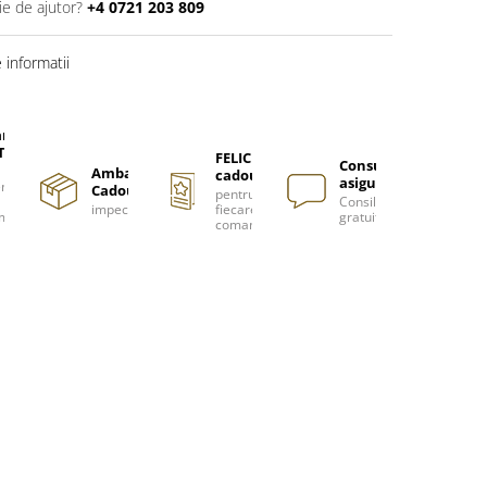
ie de ajutor?
+4 0721 203 809
informatii
are
TUITA
FELICITARE
Consultanță
Ambalare
cadou
asigurată
nzi
Cadou
pentru
Consiliere
impecabilă
fiecare
m
gratuită
comanda