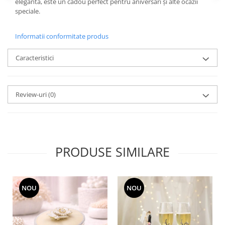
Cote Noire
eleganta, este un cadou perfect pentru aniversări și alte ocazii
ARRIS
speciale.
CELESTIAL PLATINUM
CORNUCOPIA
Informatii conformitate produs
INTAGLIO
Caracteristici
JASPER CONRAN GOLD
RENAISSANCE GOLD
ANTHEMION BLUE
Review-uri
(0)
BUTTERFLY BLOOM
OLD COUNTRY ROSES
PASHMINA
SIGNET PLATINUM
PRODUSE SIMILARE
CELESTIAL GOLD
NATURE
CHINOISERIE WHITE
NOU
NOU
JASPER CONRAN WHITE
GILDED MUSE
WONDERLUST