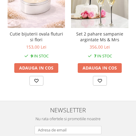
MORRIS&AMP;CO
KINGSLEY
SERENDIPITY GOLD
SERENDIPITY PLATINUM
Cutie bijuterii ovala fluturi
Set 2 pahare sampanie
CHELSEA
si flori
argintate Ms & Mrs
MEDICEA
153,00 Lei
356,00 Lei
CELESTIAL
9
IN STOC
7
IN STOC
PATCHWORK WILLOW
BLUE LILY
ADAUGA IN COS
ADAUGA IN COS
HIBISCUS
SWAN
FLORENTINE TURQUOISE
ANTHEMION GREY
ORCHARD
NEWSLETTER
CREATURES OF CURIOSITY
Nu rata ofertele si promotiile noastre
JARDIN
RENAISSANCE RED