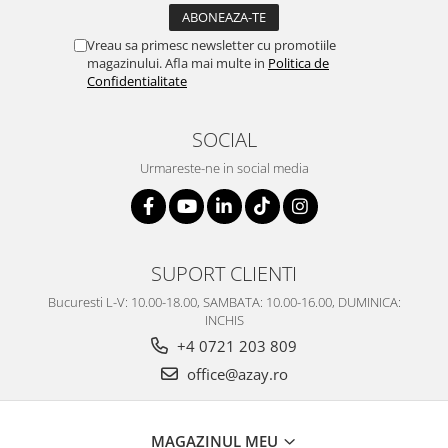
SERENDIPITY WHITE
FLOWER FESTIVAL BLUE
Vreau sa primesc newsletter cu promotiile
FLOWER FESTIVAL RED
magazinului. Afla mai multe in
Politica de
Confidentialitate
LOVE BIRDS
CHIQUE VERDE
SOCIAL
CHIQUE ROZ
CHIQUE STRIPES VERDE
Urmareste-ne in social media
Renaissance Grey
Royal White
CHIQUE STRIPES GALBEN
CHIQUE GALBEN
SUPORT CLIENTI
Bucuresti L-V: 10.00-18.00, SAMBATA: 10.00-16.00, DUMINICA:
INCHIS
+4 0721 203 809
office@azay.ro
MAGAZINUL MEU