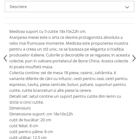
Cote Noire
ARRIS
Descriere
CELESTIAL PLATINUM
CORNUCOPIA
INTAGLIO
Medicea suport cu 5 cutite 18x10x22h cm.
Aranjarea mesei este o arta ce devine protagonista absoluta a
JASPER CONRAN GOLD
celor mai frumoase momente. Medicea este propunerea noastra
RENAISSANCE GOLD
pentru a creea un stil unic, ce se bazeaza pe eleganța si tradiția
ANTHEMION BLUE
produselor italiene. Culorile și decorațiile ce se regasesc in aceasta
colectie, pun in valoare portelanul de Bone China. Acesta colectie
BUTTERFLY BLOOM
iti poate insufletii masa.
OLD COUNTRY ROSES
Colectia contine: set de mesa 18 piese, ceainic, zahărnita, 6
variante diferite de căni cu infuzor, cesti pentru ceai, cesti pentru
PASHMINA
espresso, tavita, piese centrale, boluri, pahare, suporturi pentru
SIGNET PLATINUM
cutite, cutite branzeturi si alte piese la cerere.
CELESTIAL GOLD
Detalii set: setul contine un suport pentru cutite dim lemn cu
sticla si cinci cutite.
NATURE
Dimensiuni:
CHINOISERIE WHITE
Dimensiune suport: cm 18x10x22h
JASPER CONRAN WHITE
cuțit de bucătar: 20 cm
cutit feliat: 8 cm
GILDED MUSE
cuțit pentru pâine: 8 cm
WONDERLUST
cuțit utilitar: 12,5 cm