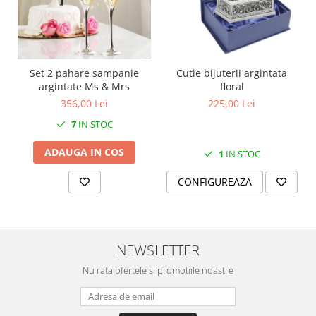
SERENDIPITY WHITE
FLOWER FESTIVAL BLUE
FLOWER FESTIVAL RED
LOVE BIRDS
Set 2 pahare sampanie
Cutie bijuterii argintata
CHIQUE VERDE
argintate Ms & Mrs
floral
CHIQUE ROZ
356,00 Lei
225,00 Lei
CHIQUE STRIPES VERDE
7
IN STOC
Renaissance Grey
ADAUGA IN COS
Royal White
1
IN STOC
CHIQUE STRIPES GALBEN
CONFIGUREAZA
CHIQUE GALBEN
NEWSLETTER
Nu rata ofertele si promotiile noastre