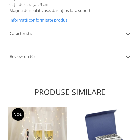
MORRIS&AMP;CO
cuțit de curățat: 9 cm
Mașina de spălat vase: da cuțite, fără suport
KINGSLEY
Informatii conformitate produs
SERENDIPITY GOLD
SERENDIPITY PLATINUM
Caracteristici
CHELSEA
MEDICEA
CELESTIAL
Review-uri
(0)
PATCHWORK WILLOW
BLUE LILY
HIBISCUS
SWAN
PRODUSE SIMILARE
FLORENTINE TURQUOISE
ANTHEMION GREY
ORCHARD
NOU
CREATURES OF CURIOSITY
JARDIN
RENAISSANCE RED