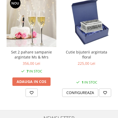
NOU
MORRIS&AMP;CO
KINGSLEY
SERENDIPITY GOLD
SERENDIPITY PLATINUM
CHELSEA
MEDICEA
CELESTIAL
PATCHWORK WILLOW
Set 2 pahare sampanie
Cutie bijuterii argintata
argintate Ms & Mrs
floral
BLUE LILY
356,00 Lei
225,00 Lei
HIBISCUS
7
IN STOC
SWAN
FLORENTINE TURQUOISE
ADAUGA IN COS
1
IN STOC
ANTHEMION GREY
CONFIGUREAZA
ORCHARD
CREATURES OF CURIOSITY
JARDIN
RENAISSANCE RED
NEWSLETTER