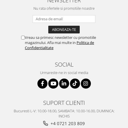
SERENDIPITY WHITE
Nu rata ofertele si promotiile noastre
FLOWER FESTIVAL BLUE
FLOWER FESTIVAL RED
LOVE BIRDS
CHIQUE VERDE
Vreau sa primesc newsletter cu promotiile
CHIQUE ROZ
magazinului. Afla mai multe in
Politica de
CHIQUE STRIPES VERDE
Confidentialitate
Renaissance Grey
Royal White
SOCIAL
CHIQUE STRIPES GALBEN
Urmareste-ne in social media
CHIQUE GALBEN
SUPORT CLIENTI
Bucuresti L-V: 10.00-18.00, SAMBATA: 10.00-16.00, DUMINICA:
INCHIS
+4 0721 203 809