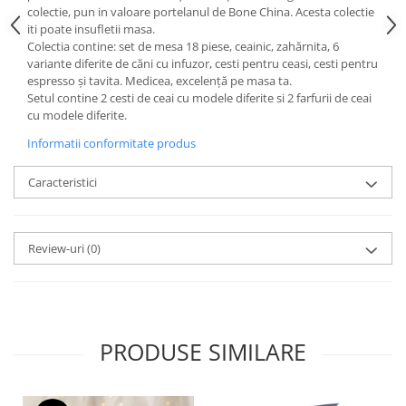
Cote Noire
colectie, pun in valoare portelanul de Bone China. Acesta colectie
ARRIS
iti poate insufletii masa.
CELESTIAL PLATINUM
Colectia contine: set de mesa 18 piese, ceainic, zahărnita, 6
variante diferite de căni cu infuzor, cesti pentru ceasi, cesti pentru
CORNUCOPIA
espresso și tavita. Medicea, excelență pe masa ta.
INTAGLIO
Setul contine 2 cesti de ceai cu modele diferite si 2 farfurii de ceai
JASPER CONRAN GOLD
cu modele diferite.
RENAISSANCE GOLD
Informatii conformitate produs
ANTHEMION BLUE
Caracteristici
BUTTERFLY BLOOM
OLD COUNTRY ROSES
PASHMINA
Review-uri
(0)
SIGNET PLATINUM
CELESTIAL GOLD
NATURE
CHINOISERIE WHITE
PRODUSE SIMILARE
JASPER CONRAN WHITE
GILDED MUSE
WONDERLUST