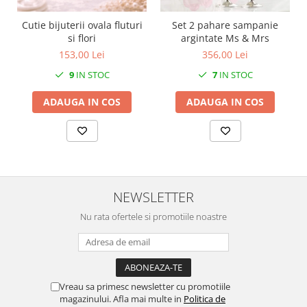
SERENDIPITY WHITE
FLOWER FESTIVAL BLUE
Cutie bijuterii ovala fluturi
Set 2 pahare sampanie
si flori
argintate Ms & Mrs
FLOWER FESTIVAL RED
153,00 Lei
356,00 Lei
LOVE BIRDS
9
IN STOC
7
IN STOC
CHIQUE VERDE
CHIQUE ROZ
ADAUGA IN COS
ADAUGA IN COS
CHIQUE STRIPES VERDE
Renaissance Grey
Royal White
CHIQUE STRIPES GALBEN
CHIQUE GALBEN
NEWSLETTER
Nu rata ofertele si promotiile noastre
Vreau sa primesc newsletter cu promotiile
magazinului. Afla mai multe in
Politica de