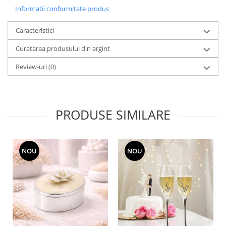
MORRIS&AMP;CO
Informatii conformitate produs
KINGSLEY
Caracteristici
SERENDIPITY GOLD
SERENDIPITY PLATINUM
Curatarea produsului din argint
CHELSEA
Review-uri
(0)
MEDICEA
CELESTIAL
PATCHWORK WILLOW
PRODUSE SIMILARE
BLUE LILY
HIBISCUS
SWAN
NOU
NOU
FLORENTINE TURQUOISE
ANTHEMION GREY
ORCHARD
CREATURES OF CURIOSITY
JARDIN
RENAISSANCE RED