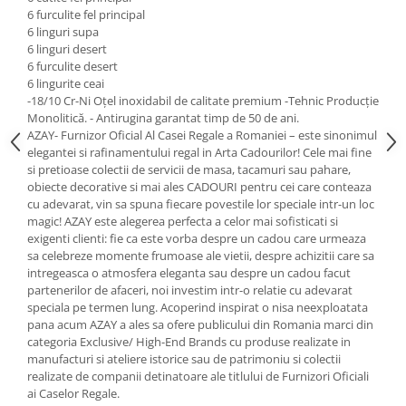
Cote Noire
6 furculite fel principal
ARRIS
6 linguri supa
CELESTIAL PLATINUM
6 linguri desert
CORNUCOPIA
6 furculite desert
6 lingurite ceai
INTAGLIO
-18/10 Cr-Ni Oțel inoxidabil de calitate premium -Tehnic Producție
JASPER CONRAN GOLD
Monolitică. - Antirugina garantat timp de 50 de ani.
AZAY- Furnizor Oficial Al Casei Regale a Romaniei – este sinonimul
RENAISSANCE GOLD
elegantei si rafinamentului regal in Arta Cadourilor! Cele mai fine
ANTHEMION BLUE
si pretioase colectii de servicii de masa, tacamuri sau pahare,
BUTTERFLY BLOOM
obiecte decorative si mai ales CADOURI pentru cei care conteaza
cu adevarat, vin sa spuna fiecare povestile lor speciale intr-un loc
OLD COUNTRY ROSES
magic! AZAY este alegerea perfecta a celor mai sofisticati si
PASHMINA
exigenti clienti: fie ca este vorba despre un cadou care urmeaza
SIGNET PLATINUM
sa celebreze momente frumoase ale vietii, despre achizitii care sa
intregeasca o atmosfera eleganta sau despre un cadou facut
CELESTIAL GOLD
partenerilor de afaceri, noi investim intr-o relatie cu adevarat
NATURE
speciala pe termen lung. Acoperind inspirat o nisa neexploatata
pana acum AZAY a ales sa ofere publicului din Romania marci din
CHINOISERIE WHITE
categoria Exclusive/ High-End Brands cu produse realizate in
JASPER CONRAN WHITE
manufacturi si ateliere istorice sau de patrimoniu si colectii
GILDED MUSE
realizate de companii detinatoare ale titlului de Furnizori Oficiali
ai Caselor Regale.
WONDERLUST