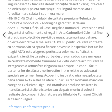
Cote Noire
linguri desert 12 furculite desert 12 cuțite desert 12 lingurite ceai 1
ARRIS
polonic supa 1 paleta tort/prajituri 1 lingură mara salata 1
CELESTIAL PLATINUM
furculita mare salata 1 spumiera mare
CORNUCOPIA
-18/10 Cr-Ni Oțel inoxidabil de calitate premium -Tehnica de
producție monolitică. - Antirugina garantat 50 de ani.
INTAGLIO
AZAY- Furnizor Oficial Al Casei Regale a Romaniei – este sinonimul
JASPER CONRAN GOLD
elegantei si rafinamentului regal in Arta Cadourilor! Cele mai fine
si pretioase colectii de servicii de masa, tacamuri sau pahare,
RENAISSANCE GOLD
obiecte decorative si mai ales CADOURI pentru cei care conteaza
ANTHEMION BLUE
cu adevarat, vin sa spuna fiecare povestile lor speciale intr-un loc
BUTTERFLY BLOOM
magic! AZAY este alegerea perfecta a celor mai sofisticati si
exigenti clienti: fie ca este vorba despre un cadou care urmeaza
OLD COUNTRY ROSES
sa celebreze momente frumoase ale vietii, despre achizitii care sa
PASHMINA
intregeasca o atmosfera eleganta sau despre un cadou facut
SIGNET PLATINUM
partenerilor de afaceri, noi investim intr-o relatie cu adevarat
speciala pe termen lung. Acoperind inspirat o nisa neexploatata
CELESTIAL GOLD
pana acum AZAY a ales sa ofere publicului din Romania marci din
NATURE
categoria Exclusive/ High-End Brands cu produse realizate in
manufacturi si ateliere istorice sau de patrimoniu si colectii
CHINOISERIE WHITE
realizate de companii detinatoare ale titlului de Furnizori Oficiali
JASPER CONRAN WHITE
ai Caselor Regale.
GILDED MUSE
Informatii conformitate produs
WONDERLUST