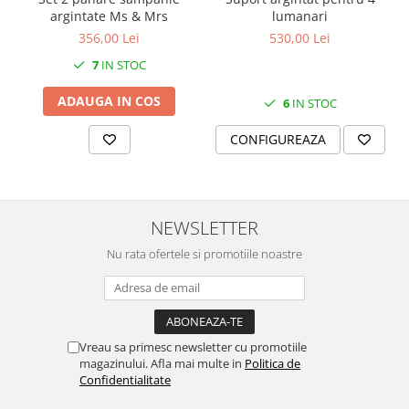
SERENDIPITY WHITE
argintate Ms & Mrs
lumanari
FLOWER FESTIVAL BLUE
356,00 Lei
530,00 Lei
FLOWER FESTIVAL RED
7
IN STOC
LOVE BIRDS
ADAUGA IN COS
CHIQUE VERDE
6
IN STOC
CHIQUE ROZ
CONFIGUREAZA
CHIQUE STRIPES VERDE
Renaissance Grey
Royal White
CHIQUE STRIPES GALBEN
NEWSLETTER
CHIQUE GALBEN
Nu rata ofertele si promotiile noastre
Vreau sa primesc newsletter cu promotiile
magazinului. Afla mai multe in
Politica de
Confidentialitate