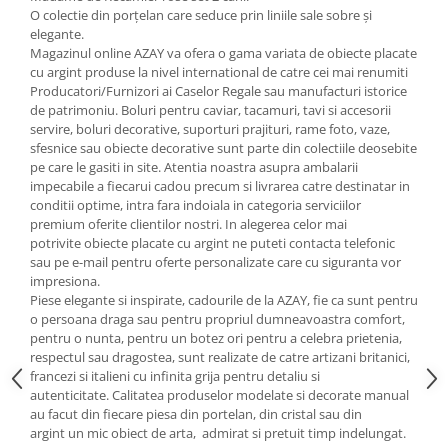
Cote Noire
O colectie din porțelan care seduce prin liniile sale sobre și
ARRIS
elegante.
CELESTIAL PLATINUM
Magazinul online AZAY va ofera o gama variata de obiecte placate
cu argint produse la nivel international de catre cei mai renumiti
CORNUCOPIA
Producatori/Furnizori ai Caselor Regale sau manufacturi istorice
INTAGLIO
de patrimoniu. Boluri pentru caviar, tacamuri, tavi si accesorii
JASPER CONRAN GOLD
servire, boluri decorative, suporturi prajituri, rame foto, vaze,
sfesnice sau obiecte decorative sunt parte din colectiile deosebite
RENAISSANCE GOLD
pe care le gasiti in site. Atentia noastra asupra ambalarii
ANTHEMION BLUE
impecabile a fiecarui cadou precum si livrarea catre destinatar in
BUTTERFLY BLOOM
conditii optime, intra fara indoiala in categoria serviciilor
premium oferite clientilor nostri. In alegerea celor mai
OLD COUNTRY ROSES
potrivite obiecte placate cu argint ne puteti contacta telefonic
PASHMINA
sau pe e-mail pentru oferte personalizate care cu siguranta vor
SIGNET PLATINUM
impresiona.
Piese elegante si inspirate, cadourile de la AZAY, fie ca sunt pentru
CELESTIAL GOLD
o persoana draga sau pentru propriul dumneavoastra comfort,
NATURE
pentru o nunta, pentru un botez ori pentru a celebra prietenia,
respectul sau dragostea, sunt realizate de catre artizani britanici,
CHINOISERIE WHITE
francezi si italieni cu infinita grija pentru detaliu si
JASPER CONRAN WHITE
autenticitate. Calitatea produselor modelate si decorate manual
GILDED MUSE
au facut din fiecare piesa din portelan, din cristal sau din
argint un mic obiect de arta, admirat si pretuit timp indelungat.
WONDERLUST