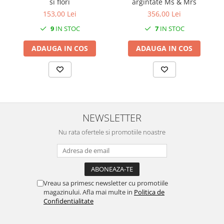
si flori
argintate Ms & Mrs
MORRIS&AMP;CO
153,00 Lei
356,00 Lei
KINGSLEY
9
IN STOC
7
IN STOC
SERENDIPITY GOLD
SERENDIPITY PLATINUM
ADAUGA IN COS
ADAUGA IN COS
CHELSEA
MEDICEA
CELESTIAL
PATCHWORK WILLOW
BLUE LILY
NEWSLETTER
HIBISCUS
Nu rata ofertele si promotiile noastre
SWAN
FLORENTINE TURQUOISE
ANTHEMION GREY
ORCHARD
Vreau sa primesc newsletter cu promotiile
CREATURES OF CURIOSITY
magazinului. Afla mai multe in
Politica de
Confidentialitate
JARDIN
RENAISSANCE RED