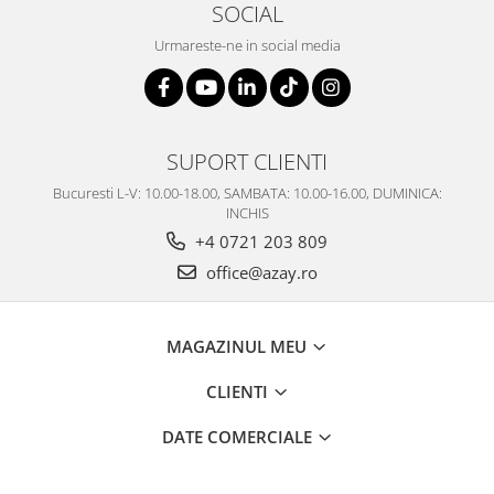
SOCIAL
SERENDIPITY WHITE
FLOWER FESTIVAL BLUE
Urmareste-ne in social media
FLOWER FESTIVAL RED
LOVE BIRDS
CHIQUE VERDE
CHIQUE ROZ
SUPORT CLIENTI
CHIQUE STRIPES VERDE
Bucuresti L-V: 10.00-18.00, SAMBATA: 10.00-16.00, DUMINICA:
Renaissance Grey
INCHIS
Royal White
+4 0721 203 809
CHIQUE STRIPES GALBEN
office@azay.ro
CHIQUE GALBEN
MAGAZINUL MEU
CLIENTI
DATE COMERCIALE