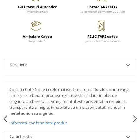
FRAPIERE
GEORGIA
LUCREZIA
VESTA
+20 Branduri Autentice
Livrare GRATUITA
PAHARE SI ACCESORII
SAMOA
ELISA
CORPORATE
Internationale
la comenzi de minim 300 Ron
SET PENTRU BĂUTURI
PIVOINE
TONDO DONI
FLOWER
TĂVI SI ACCESORII
ESMERALDA BLANC, GOLD,
ORPHOS
TABLE
PLATINUM
ACCESORII PENTRU FEMEI
CILI
BABY COLLECTION
Ambalare Cadou
FELICITARE cadou
CHARDONS GOLD, PLATINUM
impecabilă
pentru fiecare comanda
SFEȘNICE
GIULIA
ROSE
HEMISPHERE
RAME SI ALBUME FOTO
NETTARE DI VINO
LOVE KNOTS SILVER
KHAZARD OR &AMP; PLATINE
CARAFE
NOTTE DI STELLE
WITH LOVE SILVER
Descriere
JASPER CONRAN PLATINUM
FRUCTIERE ARGINTATE
PLINIO
WITH LOVE BLACK
CHINOISERIE GREEN
ACCESORII PENTRU BĂRBAȚI
YOUNG
WITH LOVE WHITE
100 YEARS
ACCESORII PENTRU BIROU
VIP
INFINITY
Colecția Côte Noire ia cele mai exotice arome florale din întreaga
BLANC SUR BLANC
BOLURI DECO
PIUME
WISH
lume și le îmbină în produse exclusiviste ce dau un plus de
GROSGRAIN
AROME DE INTERIOR
AURIS
LOVE KNOTS GOLD
eleganta ambientului. Aranjamentul este prezentat in recipiente
LACE GOLD
transparente si negre, innobilate cu un blazon batut manual in
TEXTILE
BOTANIC GARDEN
WITH LOVE NOUVEAU
metal auriu sau argintiu.
LACE PLATINUM
BIJUTERII
STELLA
WITH LOVE GOLD
EQUESTRIA
Informatii conformitate produs
ARANJAMENTE FLORALE
POLKA BLUE
PERNE
Caracteristici
CHEEKY PINK